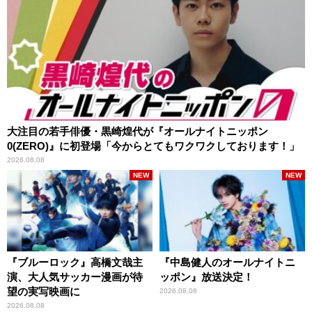
大注目の若手俳優・黒崎煌代が『オールナイトニッポン
0(ZERO)』に初登場「今からとてもワクワクしております！」
2026.08.08
NEW
NEW
『ブルーロック』高橋文哉主
『中島健人のオールナイトニ
演、大人気サッカー漫画が待
ッポン』放送決定！
望の実写映画に
2026.08.08
2026.08.08