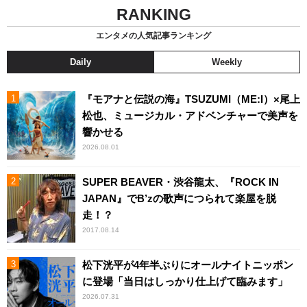
RANKING
エンタメの人気記事ランキング
Daily
Weekly
『モアナと伝説の海』TSUZUMI（ME:I）×尾上
松也、ミュージカル・アドベンチャーで美声を
響かせる
2026.08.01
SUPER BEAVER・渋谷龍太、『ROCK IN
JAPAN』でB’zの歌声につられて楽屋を脱
走！？
2017.08.14
松下洸平が4年半ぶりにオールナイトニッポン
に登場「当日はしっかり仕上げて臨みます」
2026.07.31