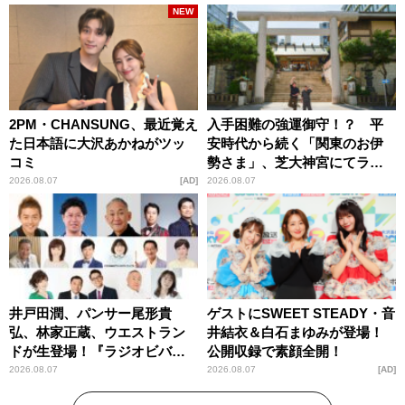
NEW
2PM・CHANSUNG、最近覚え
入手困難の強運御守！？ 平
た日本語に大沢あかねがツッ
安時代から続く「関東のお伊
コミ
勢さま」、芝大神宮にてラン
パンプスが合格祈願！
2026.08.07
AD
2026.08.07
井戸田潤、パンサー尾形貴
ゲストにSWEET STEADY・音
弘、林家正蔵、ウエストラン
井結衣＆白石まゆみが登場！
ドが生登場！『ラジオビバリ
公開収録で素顔全開！
ー昼ズ』
2026.08.07
2026.08.07
AD