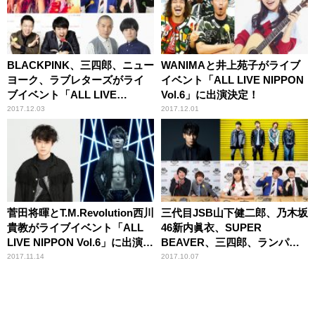
BLACKPINK、三四郎、ニュー
WANIMAと井上苑子がライブ
ヨーク、ラブレターズがライ
イベント「ALL LIVE NIPPON
ブイベント「ALL LIVE
Vol.6」に出演決定！
NIPPON Vol.6＜DAY2＞」に
2017.12.03
2017.12.01
出演決定！
菅田将暉とT.M.Revolution西川
三代目JSB山下健二郎、乃木坂
貴教がライブイベント「ALL
46新内眞衣、SUPER
LIVE NIPPON Vol.6」に出演決
BEAVER、三四郎、ランパン
定！
プスの『ALL LIVE NIPPON
2017.11.14
2017.10.07
Vol.6』 出演が決定！