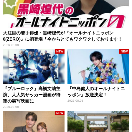
大注目の若手俳優・黒崎煌代が『オールナイトニッポン
0(ZERO)』に初登場「今からとてもワクワクしております！」
2026.08.08
NEW
NEW
『ブルーロック』高橋文哉主
『中島健人のオールナイトニ
演、大人気サッカー漫画が待
ッポン』放送決定！
望の実写映画に
2026.08.08
2026.08.08
NEW