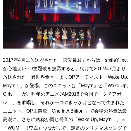
2017年4月に放送がされた「恋愛暴君」からは、smileY inc.
が心地よいED主題歌を披露すると、続けて2017年7月より
放送された「異世界食堂」よりOPアーティスト「Wake Up,
May’n！」が登場。このユニットは「May’n」と「Wake Up,
Girls！」が、昨年のアニメJAM2016で合同で「タチアガ
レ！」を歌唱し、それが一つのきっかけとなって生まれた
ユニット。OP主題歌「One In A Biilion 」で会場の熱量は最
高潮に。さらに略称が同じ発音の「Wake Up, May’n！」＝
「WUM」（ワム）つながりで、定番のクリスマスソングで