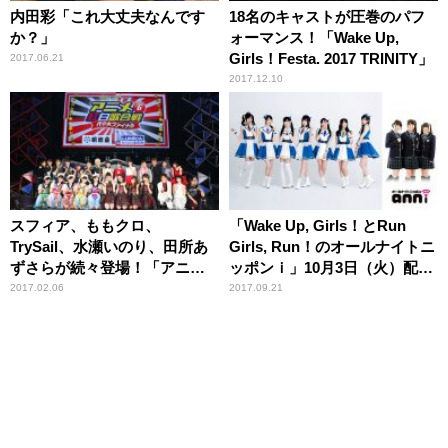
内田彩「これ大丈夫なんです
18名のキャストが圧巻のパフ
か？」
ォーマンス！「Wake Up,
Girls！Festa. 2017 TRINITY」
2017.06.21
2017.12.10
スフィア、ももクロ、
「Wake Up, Girls！とRun
TrySail、水瀬いのり、田所あ
Girls, Run！のオールナイトニ
ずさらが続々登場！「アニメ
ッポンｉ」10月3日（火）配信
紅白歌合戦」に8,000人が熱
スタート
2017.02.06
2017.09.21
狂！