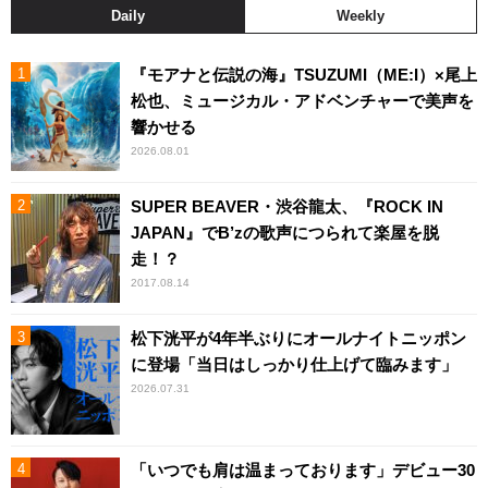
Daily
Weekly
『モアナと伝説の海』TSUZUMI（ME:I）×尾上
松也、ミュージカル・アドベンチャーで美声を
響かせる
2026.08.01
SUPER BEAVER・渋谷龍太、『ROCK IN
JAPAN』でB’zの歌声につられて楽屋を脱
走！？
2017.08.14
松下洸平が4年半ぶりにオールナイトニッポン
に登場「当日はしっかり仕上げて臨みます」
2026.07.31
「いつでも肩は温まっております」デビュー30