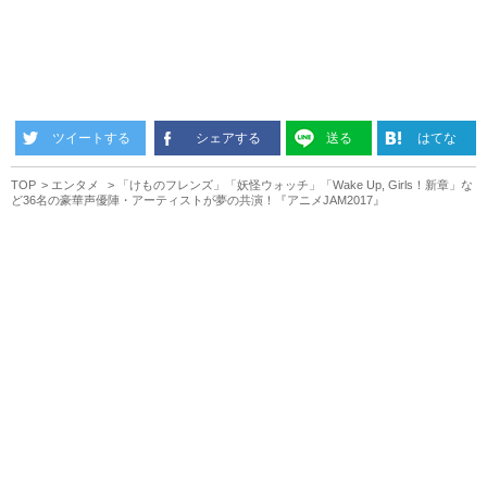
ツイートする
シェアする
送る
はてな
TOP
エンタメ
「けものフレンズ」「妖怪ウォッチ」「Wake Up, Girls！新章」な
ど36名の豪華声優陣・アーティストが夢の共演！『アニメJAM2017』