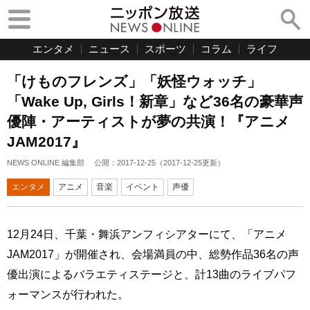
エンタメ
ニュース
スポーツ
コラム
ライフ
「けものフレンズ」「妖怪ウォッチ」
「Wake Up, Girls！新章」など36名の豪華声
優陣・アーティストが夢の共演！『アニメ
JAM2017』
NEWS ONLINE 編集部
公開：
2017-12-25
（
2017-12-25
更新）
エンタメ
アニメ
音楽
イベント
声優
12月24日、千葉・舞浜アンフィシアターにて、「アニメ
JAM2017」が開催され、会場満員の中、総勢作品36名の声
優出演によるバラエティステージと、計13曲のライブパフ
ォーマンスが行われた。