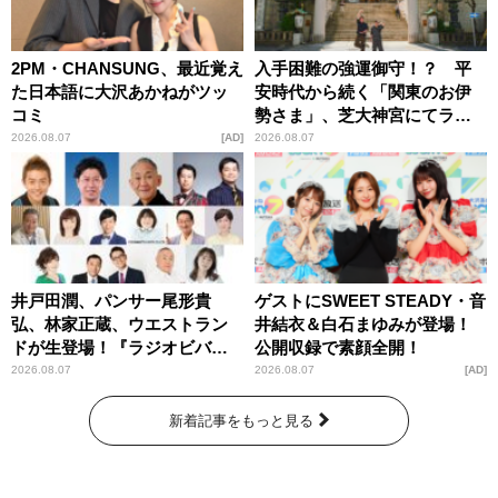
2PM・CHANSUNG、最近覚え
入手困難の強運御守！？ 平
た日本語に大沢あかねがツッ
安時代から続く「関東のお伊
コミ
勢さま」、芝大神宮にてラン
パンプスが合格祈願！
2026.08.07
AD
2026.08.07
井戸田潤、パンサー尾形貴
ゲストにSWEET STEADY・音
弘、林家正蔵、ウエストラン
井結衣＆白石まゆみが登場！
ドが生登場！『ラジオビバリ
公開収録で素顔全開！
ー昼ズ』
2026.08.07
2026.08.07
AD
新着記事をもっと見る