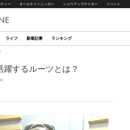
リティー
オールナイトニッポン
ショウアップナイター
イベント
ライフ
新着記事
ランキング
？
活躍するルーツとは？
04