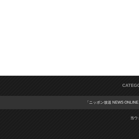
CATEG
「ニッポン放送 NEWS ONLIN
当ウ