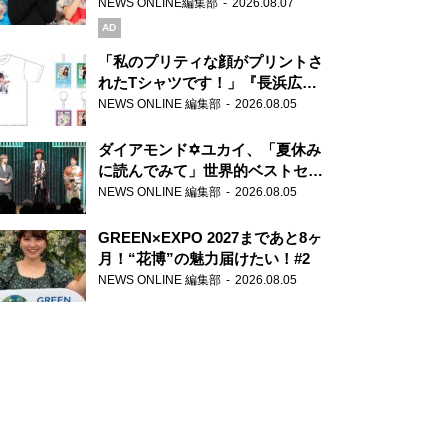
録で素顔全開！
NEWS ONLINE編集部
2026.08.07
AD
「私のプリティな顔がプリントさ
れたTシャツです！」『長浜広奈
天下無双』初の番組グッズ発売
NEWS ONLINE 編集部
2026.08.05
ダイアモンド✡ユカイ、「夏休み
に読んでみて」世界的ベストセラ
ー『アナスタシア』を紹介
NEWS ONLINE 編集部
2026.08.05
GREEN×EXPO 2027まであと8ヶ
月！“花博”の魅力届けたい！#2
NEWS ONLINE 編集部
2026.08.05