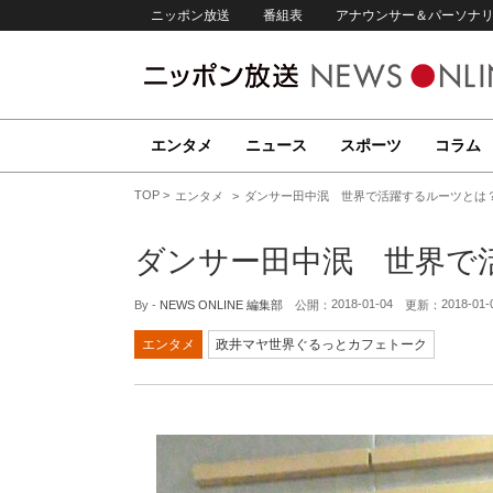
ニッポン放送
番組表
アナウンサー＆パーソナ
エンタメ
ニュース
スポーツ
コラム
TOP
エンタメ
ダンサー田中泯 世界で活躍するルーツとは
ダンサー田中泯 世界で
2018-01-04
2018-01-
By -
NEWS ONLINE 編集部
公開：
更新：
エンタメ
政井マヤ世界ぐるっとカフェトーク