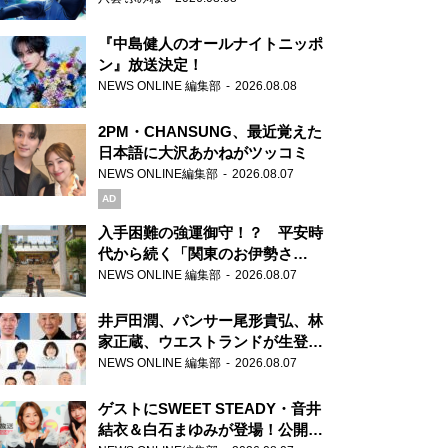
『中島健人のオールナイトニッポ
ン』放送決定！
NEWS ONLINE 編集部
2026.08.08
2PM・CHANSUNG、最近覚えた
日本語に大沢あかねがツッコミ
NEWS ONLINE編集部
2026.08.07
AD
入手困難の強運御守！？ 平安時
代から続く「関東のお伊勢さ
ま」、芝大神宮にてランパンプス
NEWS ONLINE 編集部
2026.08.07
が合格祈願！
井戸田潤、パンサー尾形貴弘、林
家正蔵、ウエストランドが生登
場！『ラジオビバリー昼ズ』
NEWS ONLINE 編集部
2026.08.07
ゲストにSWEET STEADY・音井
結衣＆白石まゆみが登場！公開収