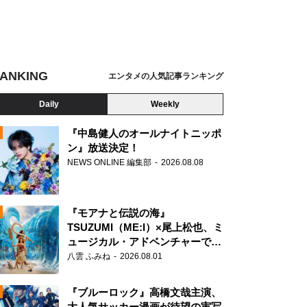
ANKING
エンタメの人気記事ランキング
Daily
Weekly
『中島健人のオールナイトニッポ
ン』放送決定！
NEWS ONLINE 編集部
2026.08.08
N
『モアナと伝説の海』
TSUZUMI（ME:I）×尾上松也、ミ
ュージカル・アドベンチャーで美
声を響かせる
八雲 ふみね
2026.08.01
『ブルーロック』高橋文哉主演、
大人気サッカー漫画が待望の実写