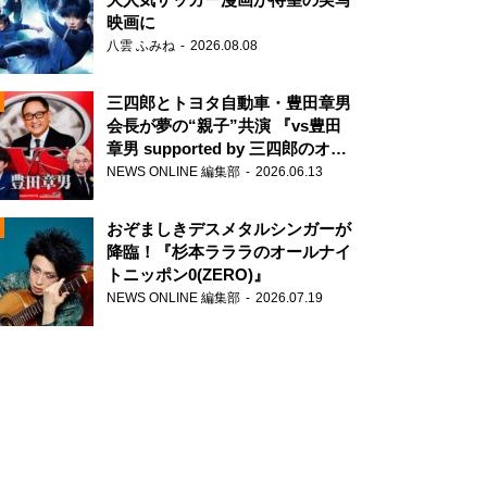
映画に
八雲 ふみね
2026.08.08
三四郎とトヨタ自動車・豊田章男
会長が夢の“親子”共演 『vs豊田
章男 supported by 三四郎のオー
ルナイトニッポン0(ZERO)』
NEWS ONLINE 編集部
2026.06.13
N
おぞましきデスメタルシンガーが
降臨！『杉本ラララのオールナイ
トニッポン0(ZERO)』
NEWS ONLINE 編集部
2026.07.19
N