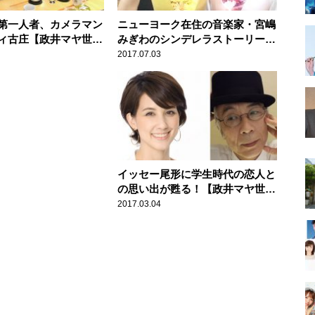
第一人者、カメラマン
ニューヨーク在住の音楽家・宮嶋
ィ古庄【政井マヤ世界
みぎわのシンデレラストーリー
フェトーク】
【政井マヤ世界ぐるっとカフェト
2017.07.03
ーク】
イッセー尾形に学生時代の恋人と
の思い出が甦る！【政井マヤ世界
ぐるっとカフェトーク】
2017.03.04