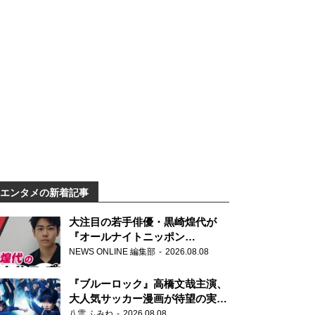
エンタメの新着記事
大注目の若手俳優・黒崎煌代が
『オールナイトニッポン
0(ZERO)』に初登場「今からとて
NEWS ONLINE 編集部
2026.08.08
もワクワクしております！」
『ブルーロック』高橋文哉主演、
大人気サッカー漫画が待望の実写
映画に
八雲 ふみね
2026.08.08