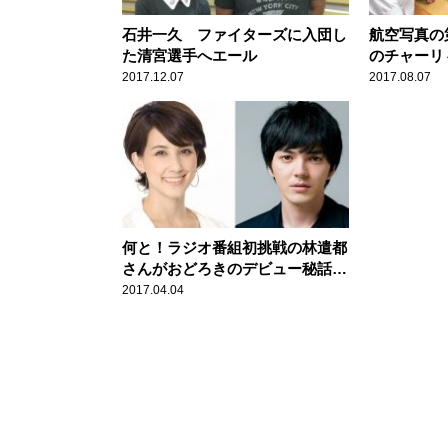
石井一久 ファイターズに入団し
航空写真の
た清宮選手へエール
のチャーリ
ぐるっとカ
2017.12.07
2017.08.07
何と！ラジオ番組初挑戦の林遣都
さんがおどろきのデビュー秘話を
一生懸命語ります！【政井マヤ世
2017.04.04
界ぐるっとカフェトーク】