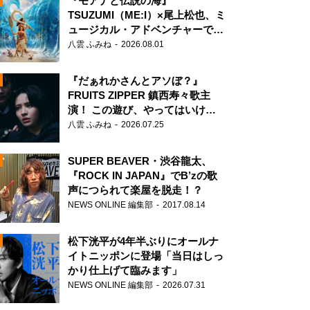
『モアナと伝説の海』
TSUZUMI（ME:I）×尾上松也、ミ
ュージカル・アドベンチャーで美
声を響かせる
八雲 ふみね
2026.08.01
『だぁれかさんとアソぼ？』
FRUITS ZIPPER 鎮西寿々歌主
演！ この遊び、やってはいけま
せん。
八雲 ふみね
2026.07.25
SUPER BEAVER・渋谷龍太、
『ROCK IN JAPAN』でB’zの歌
声につられて楽屋を脱走！？
NEWS ONLINE 編集部
2017.08.14
N
松下洸平が4年半ぶりにオールナ
イトニッポンに登場「当日はしっ
かり仕上げて臨みます」
NEWS ONLINE 編集部
2026.07.31
N