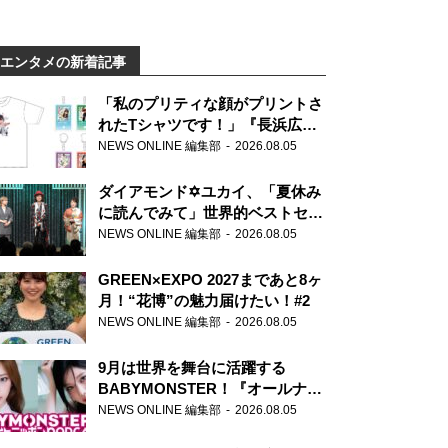
エンタメの新着記事
「私のプリティな顔がプリントさ
れたTシャツです！」『長浜広奈
天下無双』初の番組グッズ発売
NEWS ONLINE 編集部
2026.08.05
ダイアモンド✡ユカイ、「夏休み
に読んでみて」世界的ベストセラ
ー『アナスタシア』を紹介
NEWS ONLINE 編集部
2026.08.05
GREEN×EXPO 2027まであと8ヶ
月！“花博”の魅力届けたい！#2
NEWS ONLINE 編集部
2026.08.05
9月は世界を舞台に活躍する
BABYMONSTER！『オールナイ
トニッポンPODCAST』月替わり
NEWS ONLINE 編集部
2026.08.05
パーソナリティ