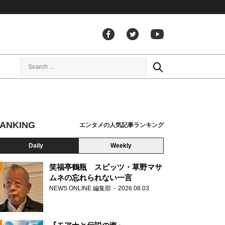
ANKING
エンタメの人気記事ランキング
Daily
Weekly
笑福亭鶴瓶 スピッツ・草野マサ
ムネの忘れられない一言
NEWS ONLINE 編集部
2026.08.03
N