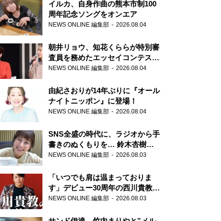
イルカ、自身作曲の熊本市制100
周年記念ソングをオンエア
NEWS ONLINE 編集部
2026.08.04
朝井リョウ、知花くららが特別審
査員を務めたエッセイコンテスト
の特別番組「#いまあなたに伝え
NEWS ONLINE 編集部
2026.08.04
たいこと」
由紀さおりが14年ぶりに『オール
ナイトニッポン』に登場！
NEWS ONLINE 編集部
2026.08.04
SNS全盛の時代に、ラジオから手
書きのぬくもりを… 鈴木杏樹の
直筆はがきが届く！
NEWS ONLINE 編集部
2026.08.03
『MUSIC10』こちら有楽町駅前
郵便局
「いつでも肩は温まっておりま
す」デビュー30周年の西川貴教が
『オールナイトニッポン』に登
NEWS ONLINE 編集部
2026.08.03
場！
サンド伊達、竹内まりやと”メル