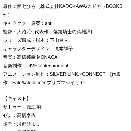
原作：愛七ひろ（株式会社KADOKAWA/カドカワBOOKS
刊）
キャラクター原案：shri
監督：大沼 心 [代表作：落第騎士の英雄譚]
シリーズ構成・脚本：下山健人
キャラクターデザイン：滝本祥子
音楽：高橋邦幸 MONACA
音楽制作：DIVEⅡentertainment
アニメーション制作：SILVER LINK.×CONNECT [代表
作：Fate/kaleid liner プリズマ☆イリヤ]
【キャスト】
サトゥー：堀江 瞬
ゼナ：高橋李依
ポチ：河野ひより