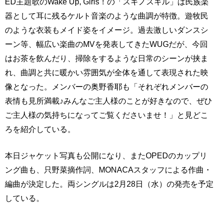
ED主題歌のWake Up, Girls！の「スキノスキル」は民族楽
器として耳に残るケルト音楽のような曲調が特徴。遊牧民
のような衣装もメイド姿をイメージ。過去激しいダンスシ
ーン等、幅広い楽曲のMVを発表してきたWUGだが、今回
はお茶を飲んだり、掃除をするような日常のシーンが挟ま
れ、曲調と共に暖かい雰囲気が全体を通して表現された映
像となった。メンバーの奥野香耶も「それぞれメンバーの
表情も見所満載♪みんなご主人様のことが好きなので、ぜひ
ご主人様の気持ちになってご覧くださいませ！」と見どこ
ろを紹介している。
本日ジャケット写真も公開になり、またOPEDのカップリ
ング曲も、只野菜摘作詞、MONACAスタッフによる作曲・
編曲が決定した。両シングルは2月28日（水）の発売を予定
している。