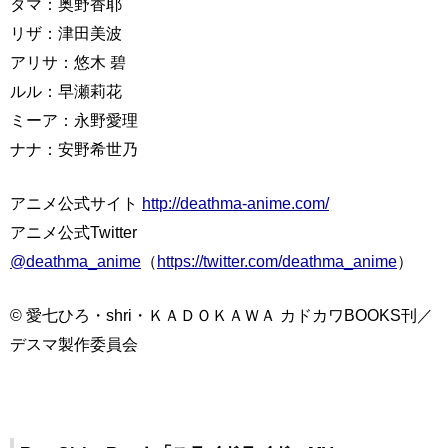
タマ：奥野香耶
リザ：津田美波
アリサ：悠木 碧
ルル：早瀬莉花
ミーア：永野愛理
ナナ：安野希世乃
アニメ公式サイト
http://deathma-anime.com/
アニメ公式Twitter
@deathma_anime
（
https://twitter.com/deathma_anime
）
© 愛七ひろ・shri・ＫＡＤＯＫＡＷＡ カドカワBOOKS刊／
デスマ製作委員会