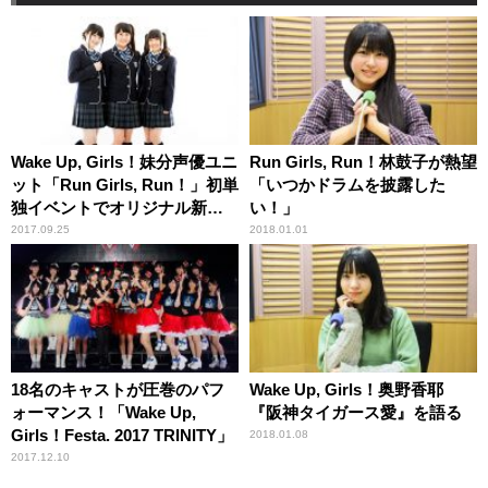
Wake Up, Girls！妹分声優ユニ
Run Girls, Run！林鼓子が熱望
ット「Run Girls, Run！」初単
「いつかドラムを披露した
独イベントでオリジナル新曲
い！」
「カケル×カケル」を初披露！
2017.09.25
2018.01.01
18名のキャストが圧巻のパフ
Wake Up, Girls！奥野香耶
ォーマンス！「Wake Up,
『阪神タイガース愛』を語る
Girls！Festa. 2017 TRINITY」
2018.01.08
2017.12.10