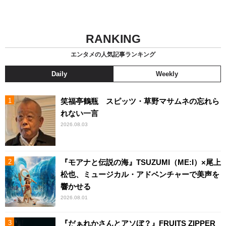
RANKING
エンタメの人気記事ランキング
Daily
Weekly
笑福亭鶴瓶 スピッツ・草野マサムネの忘れら
れない一言
2026.08.03
『モアナと伝説の海』TSUZUMI（ME:I）×尾上
松也、ミュージカル・アドベンチャーで美声を
響かせる
2026.08.01
『だぁれかさんとアソぼ？』FRUITS ZIPPER