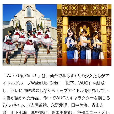
「Wake Up, Girls！」は、仙台で暮らす7人の少女たちがア
イドルグループWake Up, Girls！（以下、WUG）を結成
し、互いに切磋琢磨しながらトップアイドルを目指してい
く姿が描かれた作品。作中でWUGのキャラクターを演じる
7人のキャスト(吉岡茉祐、永野愛理、田中美海、青山吉
能、山下七海、奥野香耶、高木美佑)は、声優ユニットとし