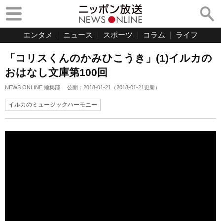
エンタメ
ニュース
スポーツ
コラム
ライフ
「コリスくんのかみひこうき」(1)イルカの
おはなし文庫第100回
NEWS ONLINE 編集部
公開：
2018-01-21
（
2018-01-21
更新）
イルカのミュージックハーモニー