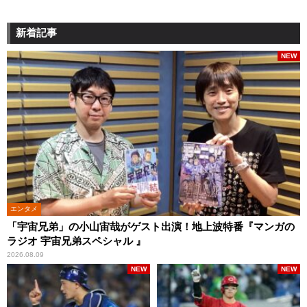
新着記事
NEW
エンタメ
「宇宙兄弟」の小山宙哉がゲスト出演！地上波特番『マンガの
ラジオ 宇宙兄弟スペシャル 』
2026.08.09
NEW
NEW