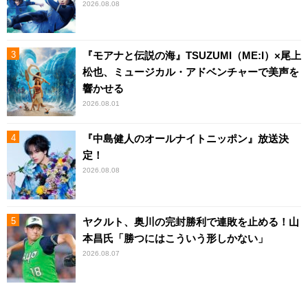
2026.08.08
『モアナと伝説の海』TSUZUMI（ME:I）×尾上
松也、ミュージカル・アドベンチャーで美声を
響かせる
2026.08.01
『中島健人のオールナイトニッポン』放送決
定！
2026.08.08
ヤクルト、奥川の完封勝利で連敗を止める！山
本昌氏「勝つにはこういう形しかない」
2026.08.07