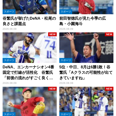
スポーツ
スポーツ
谷繁氏が挙げたDeNA・松尾の
前田智徳氏が見た今季の広
良さと課題点
島・小園海斗
2026.08.09
2026.08.09
NEW
NEW
スポーツ
スポーツ
DeNA、エンカーナシオン4番
5位・中日、8月は6勝1敗！谷
固定で打線が活性化 谷繁氏
繁氏「Aクラスの可能性が出て
「前後の流れがすごく良くな
きていますね」
りましたね」
2026.08.09
2026.08.08
NEW
NEW
スポーツ
スポーツ