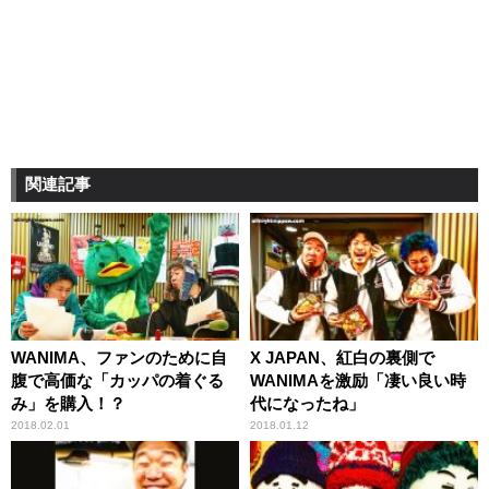
関連記事
WANIMA、ファンのために自
X JAPAN、紅白の裏側で
腹で高価な「カッパの着ぐる
WANIMAを激励「凄い良い時
み」を購入！？
代になったね」
2018.02.01
2018.01.12