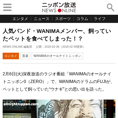
エンタメ
ニュース
スポーツ
コラム
ライフ
人気バンド・WANIMAメンバー、飼ってい
たペットを食べてしまった！？
NEWS ONLINE 編集部
公開：
2018-02-08
（
2018-02-08
更新）
エンタメ
音楽
WANIMAのオールナイトニッポン
2月6日(火)深夜放送のラジオ番組「WANIMAのオールナイ
トニッポン0（ZERO）」で、WANIMAのドラムのFUJIが、
ペットとして飼っていた“ウナギ”との思い出を語った。