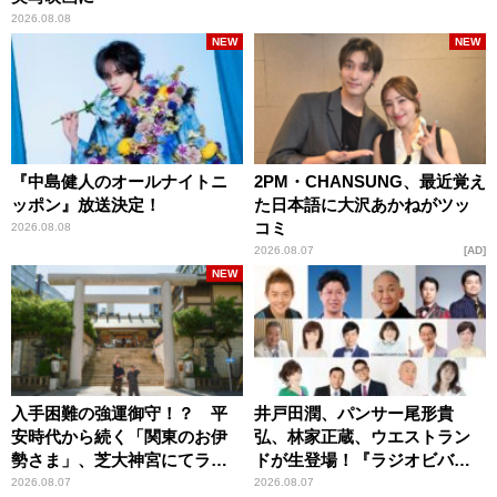
2026.08.08
NEW
NEW
『中島健人のオールナイトニ
2PM・CHANSUNG、最近覚え
ッポン』放送決定！
た日本語に大沢あかねがツッ
コミ
2026.08.08
2026.08.07
AD
NEW
入手困難の強運御守！？ 平
井戸田潤、パンサー尾形貴
安時代から続く「関東のお伊
弘、林家正蔵、ウエストラン
勢さま」、芝大神宮にてラン
ドが生登場！『ラジオビバリ
パンプスが合格祈願！
ー昼ズ』
2026.08.07
2026.08.07