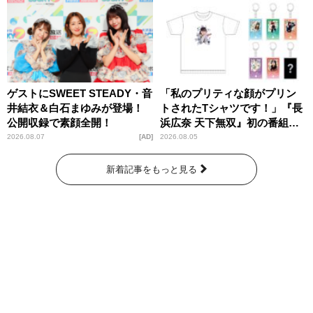
ゲストにSWEET STEADY・音
「私のプリティな顔がプリン
井結衣＆白石まゆみが登場！
トされたTシャツです！」『長
公開収録で素顔全開！
浜広奈 天下無双』初の番組グ
ッズ発売
2026.08.07
AD
2026.08.05
新着記事をもっと見る