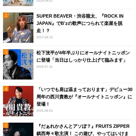
2026.08.01
SUPER BEAVER・渋谷龍太、『ROCK IN
JAPAN』でB’zの歌声につられて楽屋を脱
走！？
2017.08.14
松下洸平が4年半ぶりにオールナイトニッポン
に登場「当日はしっかり仕上げて臨みます」
2026.07.31
「いつでも肩は温まっております」デビュー30
周年の西川貴教が『オールナイトニッポン』に
登場！
2026.08.03
『だぁれかさんとアソぼ？』FRUITS ZIPPER
鎮西寿々歌主演！ この遊び、やってはいけま