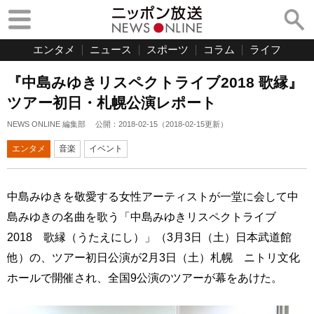
エンタメ
ニュース
スポーツ
コラム
ライフ
『中島みゆきリスペクトライブ2018 歌縁』
ツアー初日・札幌公演レポート
NEWS ONLINE 編集部
公開：
2018-02-15
（
2018-02-15
更新）
エンタメ
音楽
イベント
中島みゆきを敬愛する女性アーティストが一堂に会して中
島みゆきの名曲を歌う「中島みゆきリスペクトライブ
2018 歌縁（うたえにし）」（3月3日（土）日本武道館
他）の、ツアー初日公演が2月3日（土）札幌 ニトリ文化
ホールで開催され、全国9公演のツアーが幕をあけた。