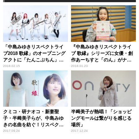
「中島みゆきリスペクトライ
『中島みゆきリスペクトライ
ブ2018 歌縁」のオープニング
ブ 歌縁』シリーズに女優・創
アクトに「たんこぶちん」の
作あーちすと「のん」がナレ
出演が決定！
ーションで初参加！
2018.02.15
2018.01.23
クミコ・研ナオコ・新妻聖
半﨑美子が熱唱！「ショッピ
子・半﨑美子らが、中島みゆ
ングモールは繋がりを感じる
きの名曲を紡ぐ！リスペクト
場所」
ライブ日本武道館公演決定！
2017.09.24
2017.12.24