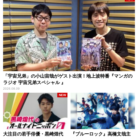
「宇宙兄弟」の小山宙哉がゲスト出演！地上波特番『マンガの
ラジオ 宇宙兄弟スペシャル 』
2026.08.09
NEW
大注目の若手俳優・黒崎煌代
『ブルーロック』高橋文哉主