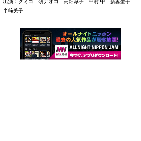
出演：クミコ 研ナオコ 高畑淳子 中村 中 新妻聖子
半﨑美子