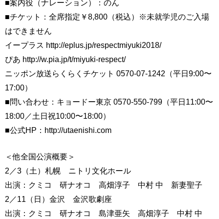
■案内役（ナレーション）：のん
■チケット：全席指定￥8,800（税込）※未就学児のご入場
はできません
イープラス http://eplus.jp/respectmiyuki2018/
ぴあ http://w.pia.jp/t/miyuki-respect/
ニッポン放送らくらくチケット 0570-07-1242（平日9:00〜
17:00）
■問い合わせ：キョードー東京 0570-550-799（平日11:00〜
18:00／土日祝10:00〜18:00）
■公式HP：http://utaenishi.com
＜他全国公演概要＞
2／3（土）札幌 ニトリ文化ホール
出演：クミコ 研ナオコ 高畑淳子 中村 中 新妻聖子
2／11（日）金沢 金沢歌劇座
出演：クミコ 研ナオコ 島津亜矢 高畑淳子 中村 中