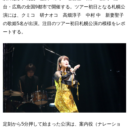
台・広島の全国9都市で開催する。ツアー初日となる札幌公
演には、クミコ 研ナオコ 高畑淳子 中村 中 新妻聖子
の歌姫5名が出演。注目のツアー初日札幌公演の模様をレポ
ートする。
定刻から5分押して始まった公演は、案内役（ナレーショ