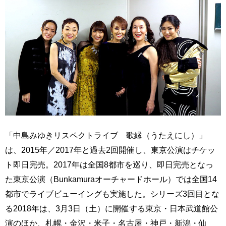
「中島みゆきリスペクトライブ 歌縁（うたえにし）」
は、2015年／2017年と過去2回開催し、東京公演はチケッ
ト即日完売。2017年は全国8都市を巡り、即日完売となっ
た東京公演（Bunkamuraオーチャードホール）では全国14
都市でライブビューイングも実施した。シリーズ3回目とな
る2018年は、3月3日（土）に開催する東京・日本武道館公
演のほか、札幌・金沢・米子・名古屋・神戸・新潟・仙