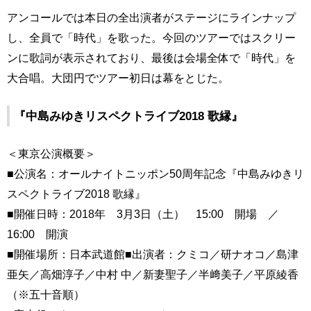
アンコールでは本日の全出演者がステージにラインナップ
し、全員で「時代」を歌った。今回のツアーではスクリー
ンに歌詞が表示されており、最後は会場全体で「時代」を
大合唱。大団円でツアー初日は幕をとじた。
『中島みゆきリスペクトライブ2018 歌縁』
＜東京公演概要＞
■公演名：オールナイトニッポン50周年記念『中島みゆきリ
スペクトライブ2018 歌縁』
■開催日時：2018年 3月3日（土） 15:00 開場 ／
16:00 開演
■開催場所：日本武道館■出演者：クミコ／研ナオコ／島津
亜矢／高畑淳子／中村 中／新妻聖子／半﨑美子／平原綾香
（※五十音順）