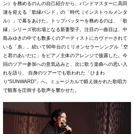
ン）を務めるのんの自己紹介から、バンドマスターに高田
漣を迎える「歌縁バンド」の「時代（インストゥルメンタ
ル）」で幕をあけた。トップバッターを務めるのは、「歌
縁」シリーズ初出場となる新妻聖子。注目の一曲目は、中
島みゆきの中でも数多くのアーティストにカヴァーされて
いる「糸」。続いて90年台のミリオンセラーシングル「空
と君のあいだに」をピアノ主体のアレンジで披露した。今
回のツアー参加への意気込みと、次に歌う楽曲への思い入
れを語り、 自身のツアーでも歌われた「ひまわ
り“SUNWARD”」へ。ミュージカルで鍛え抜かれた歌唱力
で観客を圧倒する歌声を響かせた。