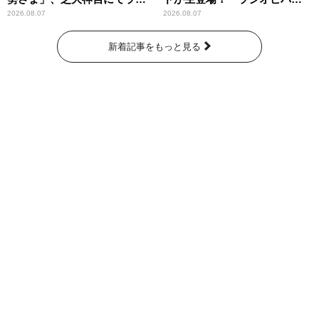
パンプスが合格祈願！
ー昼ズ』
2026.08.07
2026.08.07
新着記事をもっと見る