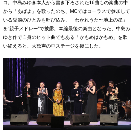
コ。中島みゆき本人から書き下ろされた16曲もの楽曲の中
から「あばよ」を歌ったのち、MCではコーラスで参加して
いる愛娘のひとみを呼び込み、「わかれうた〜地上の星」
を“親子メドレー”で披露。本編最後の楽曲となった、中島み
ゆき作で自身のヒット曲でもある「かもめはかもめ」を歌
い終えると、大歓声の中ステージを後にした。