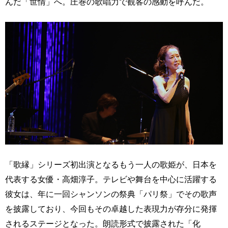
んだ「世情」へ。圧巻の歌唱力で観客の感動を呼んだ。
「歌縁」シリーズ初出演となるもう一人の歌姫が、日本を
代表する女優・高畑淳子。テレビや舞台を中心に活躍する
彼女は、年に一回シャンソンの祭典「パリ祭」でその歌声
を披露しており、今回もその卓越した表現力が存分に発揮
されるステージとなった。朗読形式で披露された「化