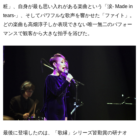
粧」、自身が最も思い入れがある楽曲という「涙- Made in
tears-」、そしてパワフルな歌声を響かせた「ファイト」。
どの楽曲も高畑淳子しか表現できない唯一無二のパフォー
マンスで観客から大きな拍手を浴びた。
最後に登場したのは、「歌縁」シリーズ皆勤賞の研ナオ