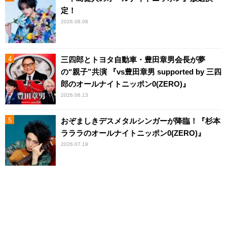
定！
2026.08.08
三四郎とトヨタ自動車・豊田章男会長が夢
の“親子”共演 『vs豊田章男 supported by 三四
郎のオールナイトニッポン0(ZERO)』
2026.06.13
おぞましきデスメタルシンガーが降臨！『杉本
ラララのオールナイトニッポン0(ZERO)』
2026.07.19