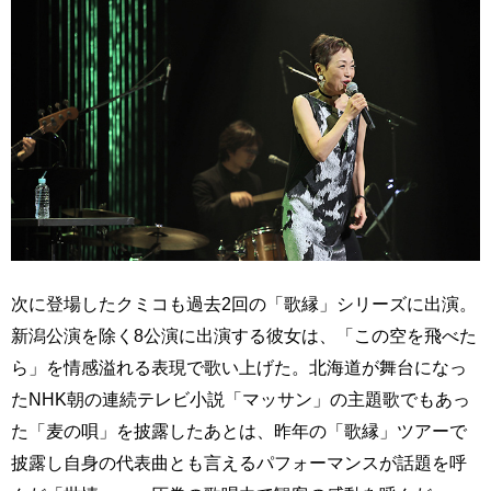
次に登場したクミコも過去2回の「歌縁」シリーズに出演。
新潟公演を除く8公演に出演する彼女は、「この空を飛べた
ら」を情感溢れる表現で歌い上げた。北海道が舞台になっ
たNHK朝の連続テレビ小説「マッサン」の主題歌でもあっ
た「麦の唄」を披露したあとは、昨年の「歌縁」ツアーで
披露し自身の代表曲とも言えるパフォーマンスが話題を呼