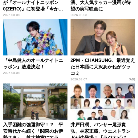
が『オールナイトニッポン
演、大人気サッカー漫画が待
0(ZERO)』に初登場「今から
望の実写映画に
とてもワクワクしておりま
2026.08.08
2026.08.08
す！」
『中島健人のオールナイトニ
2PM・CHANSUNG、最近覚え
ッポン』放送決定！
た日本語に大沢あかねがツッ
コミ
2026.08.08
2026.08.07
AD
入手困難の強運御守！？ 平
井戸田潤、パンサー尾形貴
安時代から続く「関東のお伊
弘、林家正蔵、ウエストラン
勢さま」、芝大神宮にてラン
ドが生登場！『ラジオビバリ