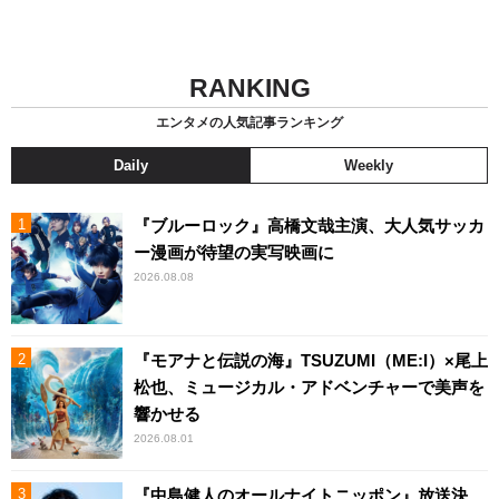
RANKING
エンタメの人気記事ランキング
Daily
Weekly
『ブルーロック』高橋文哉主演、大人気サッカ
ー漫画が待望の実写映画に
2026.08.08
『モアナと伝説の海』TSUZUMI（ME:I）×尾上
松也、ミュージカル・アドベンチャーで美声を
響かせる
2026.08.01
『中島健人のオールナイトニッポン』放送決