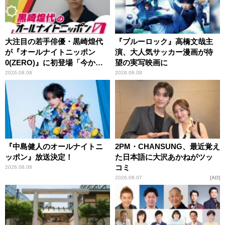
大注目の若手俳優・黒崎煌代
『ブルーロック』高橋文哉主
が『オールナイトニッポン
演、大人気サッカー漫画が待
0(ZERO)』に初登場「今から
望の実写映画に
とてもワクワクしておりま
2026.08.08
2026.08.08
す！」
『中島健人のオールナイトニ
2PM・CHANSUNG、最近覚え
ッポン』放送決定！
た日本語に大沢あかねがツッ
コミ
2026.08.08
2026.08.07
AD