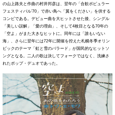
の山上路夫と作曲の村井邦彦は、翌年の「合歓ポピュラー
フェスティバル'70」で赤い鳥へ「翼をください」を供する
コンビである。デビュー曲を大ヒットさせた後、シングル
「美しい誤解」「愛の理由」、そして4枚目となる70年の
「空よ」がまた大きなヒットに。同年には「誰もいない
海」、さらに翌年には72年に開催を控えた札幌冬季オリン
ピックのテーマ「虹と雪のバラード」が国民的なヒットソ
ングとなる。二人の歌は決してフォークではなく、洗練さ
れたポップ・デュオであった。