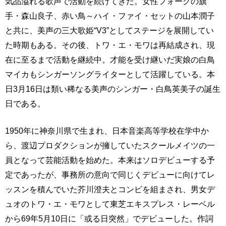
気品溢れる歌声で活動を続けてきた。女性フォークの旗
手・森山良子、赤い鳥～ハイ・ファイ・セットの山本潤子
と共に、美声の三大歌姫“V3”としてステージを展開してい
た時期もある。その後、トワ・エ・モワは再結成され、現
在に至るまで活動を継続中。才能を受け継いだ実娘の白鳥
マイカもシンガーソングライターとして活躍している。本
日3月16日は類い稀なる美声のシンガー・白鳥英美子の誕生
日である。
1950年に神奈川県で生まれ、日本音楽高等学校在学中か
ら、渡辺プロダクションが擁していたスクールメイツの一
員となって芸能活動を始めた。本来はソロデビューする予
定であったが、事務所の意向で同じくデビューに向けてレ
ッスンを積んでいた芥川澄夫とコンビを組まされ、男女デ
ュオのトワ・エ・モワとして東芝エキスプレス・レーベル
から69年5月10日に「或る日突然」でデビューした。作詞