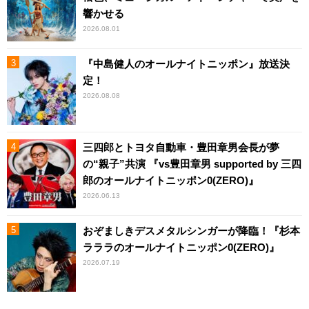
響かせる
2026.08.01
『中島健人のオールナイトニッポン』放送決
定！
2026.08.08
三四郎とトヨタ自動車・豊田章男会長が夢
の“親子”共演 『vs豊田章男 supported by 三四
郎のオールナイトニッポン0(ZERO)』
2026.06.13
おぞましきデスメタルシンガーが降臨！『杉本
ラララのオールナイトニッポン0(ZERO)』
2026.07.19