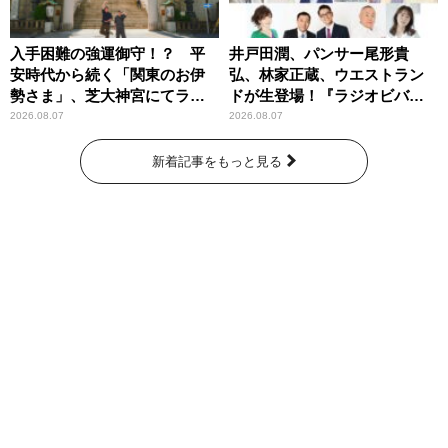
入手困難の強運御守！？ 平
井戸田潤、パンサー尾形貴
安時代から続く「関東のお伊
弘、林家正蔵、ウエストラン
勢さま」、芝大神宮にてラン
ドが生登場！『ラジオビバリ
パンプスが合格祈願！
ー昼ズ』
2026.08.07
2026.08.07
新着記事をもっと見る