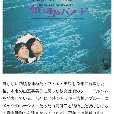
輝かしい功績を連ねたトワ・エ・モワを73年に解散した
後、本名の山室英美子に戻った彼女は初のソロ・アルバム
を発表している。75年に当時ジャッキー吉川とブルー・コ
メッツのベーシストだった白鳥健二と結婚した後はしばら
く音楽活動から遠ざかっていたが、77年には鴉鷺（あろ）