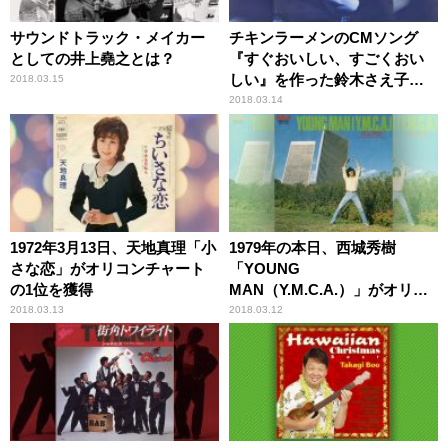
サウンドトラック・メイカー
チキンラーメンのCMソング
としての井上堯之とは？
『すぐおいしい、すごくおい
しい』を作った鈴木さえ子と
2018.03.15
はこんな人
2018.03.14
1972年3月13日、天地真理「小
1979年の本日、西城秀樹
さな恋」がオリコンチャート
「YOUNG
の1位を獲得
MAN（Y.M.C.A.）」がオリコ
ンチャートの1位を獲得
2018.03.13
2018.03.12