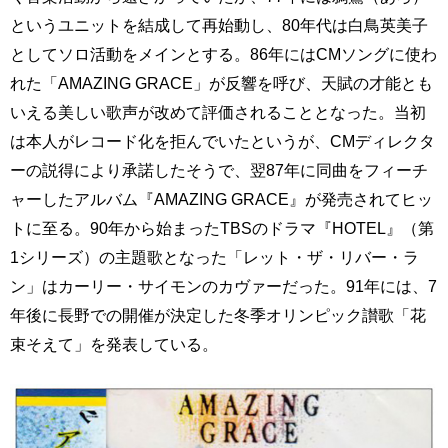
というユニットを結成して再始動し、80年代は白鳥英美子
としてソロ活動をメインとする。86年にはCMソングに使わ
れた「AMAZING GRACE」が反響を呼び、天賦の才能とも
いえる美しい歌声が改めて評価されることとなった。当初
は本人がレコード化を拒んでいたというが、CMディレクタ
ーの説得により承諾したそうで、翌87年に同曲をフィーチ
ャーしたアルバム『AMAZING GRACE』が発売されてヒッ
トに至る。90年から始まったTBSのドラマ『HOTEL』（第
1シリーズ）の主題歌となった「レット・ザ・リバー・ラ
ン」はカーリー・サイモンのカヴァーだった。91年には、7
年後に長野での開催が決定した冬季オリンピック讃歌「花
束そえて」を発表している。