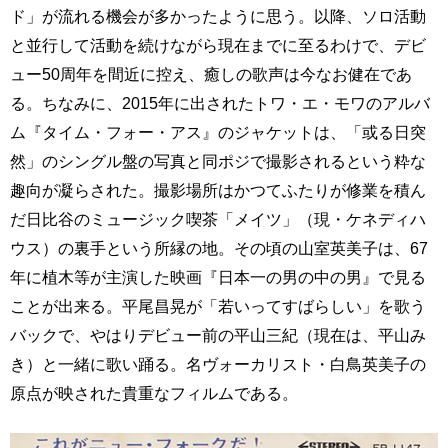
ド」が流れる機会が多かったように思う。以降、ソロ活動
と並行して活動を続けながら現在までに至るわけで、デビ
ュー50周年を間近に控え、癒しの歌声は今なお健在であ
る。ちなみに、2015年に出されたトワ・エ・モワのアルバ
ム『タイム・フォー・アス』のジャケットは、「或る日突
然」のシングル盤の写真と同ポジで撮影されるという粋な
趣向が凝らされた。撮影場所はかつてふたりが修業を積ん
だ日比谷のミュージック喫茶「メイツ」（現・ケネディハ
ウス）の裏手という所縁の地。その頃の山室英美子は、67
年に植木等が主演した映画『日本一の男の中の男』で見る
ことが出来る。平尾昌晃が「若いってすばらしい」を歌う
バックで、やはりデビュー前の平山三紀（現在は、平山み
き）と一緒に歌い踊る。名ヴォーカリスト・白鳥英美子の
原点が映された貴重なフィルムである。