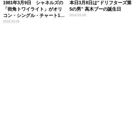
1981年3月9日 シャネルズの
本日3月8日は“ドリフターズ第
「街角トワイライト」がオリ
5の男” 高木ブーの誕生日
コン・シングル・チャート1位
2018.03.08
を獲得
2018.03.09