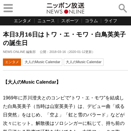
エンタメ
ニュース
スポーツ
コラム
ライフ
本日3月16日はトワ・エ・モワ・白鳥英美子
の誕生日
NEWS ONLINE 編集部
公開：
2018-03-16
（
2020-01-12
更新）
エンタメ
大人のMusic Calendar
大人のMusic Calendar
【大人のMusic Calendar】
1969年に芥川澄夫とのコンビで“トワ・エ・モワ”を結成し
た白鳥英美子（当時は山室英美子）は、デビュー曲「或る
日突然」をはじめ、「空よ」「虹と雪のバラード」などが
次々にヒット。解散後はソロシンガーに転じて、持ち前の