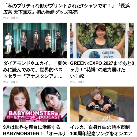
「私のプリティな顔がプリントされたTシャツです！」『長浜
広奈 天下無双』初の番組グッズ発売
2026.08.05
ダイアモンド✡ユカイ、「夏休
GREEN×EXPO 2027まであと8
みに読んでみて」世界的ベス
ヶ月！“花博”の魅力届けた
トセラー『アナスタシア』を
い！#2
紹介
2026.08.05
2026.08.05
9月は世界を舞台に活躍する
イルカ、自身作曲の熊本市制
BABYMONSTER！『オールナ
100周年記念ソングをオンエア