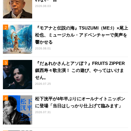
2026.08.03
『モアナと伝説の海』TSUZUMI（ME:I）×尾上
松也、ミュージカル・アドベンチャーで美声を
響かせる
2026.08.01
『だぁれかさんとアソぼ？』FRUITS ZIPPER
鎮西寿々歌主演！ この遊び、やってはいけま
せん。
2026.07.25
松下洸平が4年半ぶりにオールナイトニッポン
に登場「当日はしっかり仕上げて臨みます」
2026.07.31