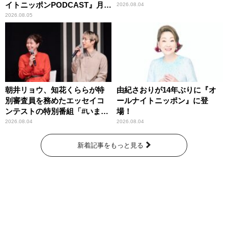
イトニッポンPODCAST』月替
2026.08.04
わりパーソナリティ
2026.08.05
朝井リョウ、知花くららが特
由紀さおりが14年ぶりに『オ
別審査員を務めたエッセイコ
ールナイトニッポン』に登
ンテストの特別番組「#いまあ
場！
なたに伝えたいこと」
2026.08.04
2026.08.04
新着記事をもっと見る