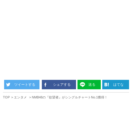
ツイートする
シェアする
送る
はてな
TOP
エンタメ
NMB48の『欲望者』がシングルチャートNo.1獲得！