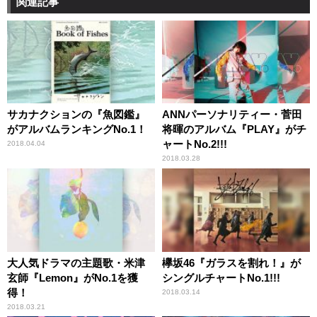
関連記事
サカナクションの『魚図鑑』
ANNパーソナリティー・菅田
がアルバムランキングNo.1！
将暉のアルバム『PLAY』がチ
ャートNo.2!!!
2018.04.04
2018.03.28
大人気ドラマの主題歌・米津
欅坂46『ガラスを割れ！』が
玄師『Lemon』がNo.1を獲
シングルチャートNo.1!!!
得！
2018.03.14
2018.03.21