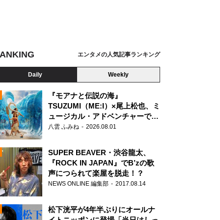
ANKING
エンタメの人気記事ランキング
Daily
Weekly
『モアナと伝説の海』
TSUZUMI（ME:I）×尾上松也、ミ
ュージカル・アドベンチャーで美
N
声を響かせる
八雲 ふみね
2026.08.01
SUPER BEAVER・渋谷龍太、
『ROCK IN JAPAN』でB’zの歌
声につられて楽屋を脱走！？
NEWS ONLINE 編集部
2017.08.14
松下洸平が4年半ぶりにオールナ
イトニッポンに登場「当日はしっ