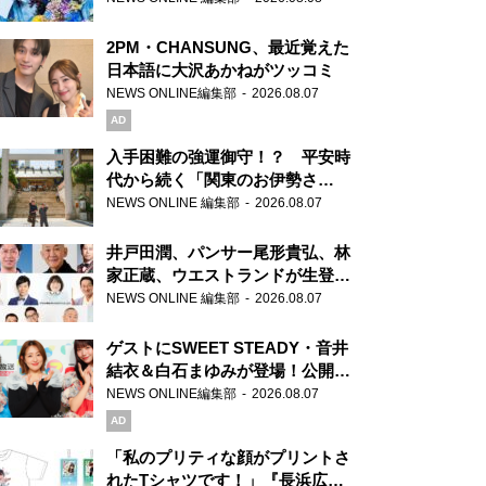
2PM・CHANSUNG、最近覚えた
日本語に大沢あかねがツッコミ
NEWS ONLINE編集部
2026.08.07
AD
入手困難の強運御守！？ 平安時
代から続く「関東のお伊勢さ
ま」、芝大神宮にてランパンプス
NEWS ONLINE 編集部
2026.08.07
が合格祈願！
井戸田潤、パンサー尾形貴弘、林
家正蔵、ウエストランドが生登
場！『ラジオビバリー昼ズ』
NEWS ONLINE 編集部
2026.08.07
ゲストにSWEET STEADY・音井
結衣＆白石まゆみが登場！公開収
録で素顔全開！
NEWS ONLINE編集部
2026.08.07
AD
「私のプリティな顔がプリントさ
れたTシャツです！」『長浜広奈