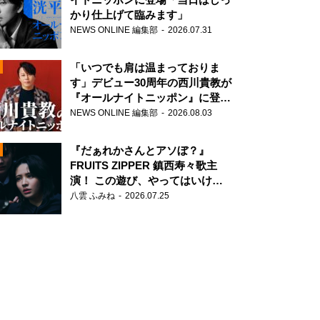
かり仕上げて臨みます」
NEWS ONLINE 編集部
2026.07.31
「いつでも肩は温まっておりま
す」デビュー30周年の西川貴教が
『オールナイトニッポン』に登
場！
NEWS ONLINE 編集部
2026.08.03
N
『だぁれかさんとアソぼ？』
FRUITS ZIPPER 鎮西寿々歌主
演！ この遊び、やってはいけま
せん。
八雲 ふみね
2026.07.25
N