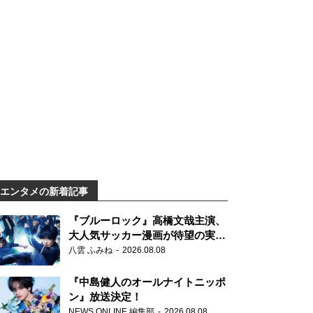
エンタメの新着記事
『ブルーロック』高橋文哉主演、
大人気サッカー漫画が待望の実写
映画に
八雲 ふみね
2026.08.08
『中島健人のオールナイトニッポ
ン』放送決定！
NEWS ONLINE 編集部
2026.08.08