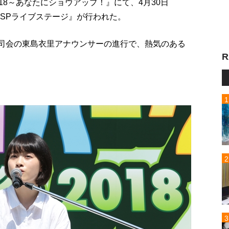
谷2018～あなたにショウアップ！』にて、4月30日
木SPライブステージ』が行われた。
華。司会の東島衣里アナウンサーの進行で、熱気のある
R