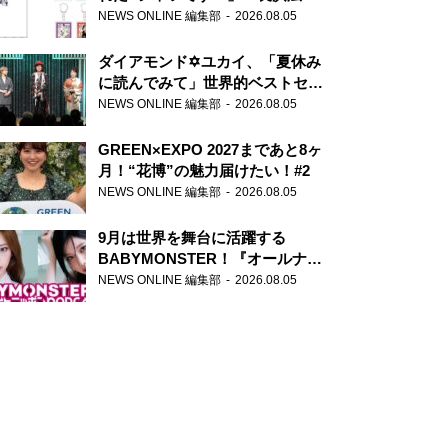
天下無双』初の番組グッズ発売
NEWS ONLINE 編集部
2026.08.05
ダイアモンド✡ユカイ、「夏休み
に読んでみて」世界的ベストセラ
ー『アナスタシア』を紹介
NEWS ONLINE 編集部
2026.08.05
GREEN×EXPO 2027まであと8ヶ
月！“花博”の魅力届けたい！#2
NEWS ONLINE 編集部
2026.08.05
9月は世界を舞台に活躍する
BABYMONSTER！『オールナイ
トニッポンPODCAST』月替わり
NEWS ONLINE 編集部
2026.08.05
パーソナリティ