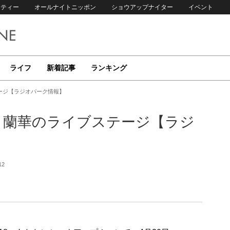
リティー
オールナイトニッポン
ショウアップナイター
イベント
ライフ
新着記事
ランキング
テージ【ラジオパーク情報】
lz、蘭華のライブステージ【ラジ
12