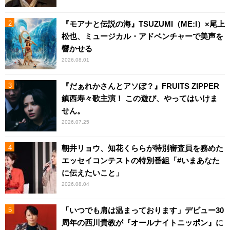
『モアナと伝説の海』TSUZUMI（ME:I）×尾上
松也、ミュージカル・アドベンチャーで美声を
響かせる
2026.08.01
『だぁれかさんとアソぼ？』FRUITS ZIPPER
鎮西寿々歌主演！ この遊び、やってはいけま
せん。
2026.07.25
朝井リョウ、知花くららが特別審査員を務めた
エッセイコンテストの特別番組「#いまあなた
に伝えたいこと」
2026.08.04
「いつでも肩は温まっております」デビュー30
周年の西川貴教が『オールナイトニッポン』に