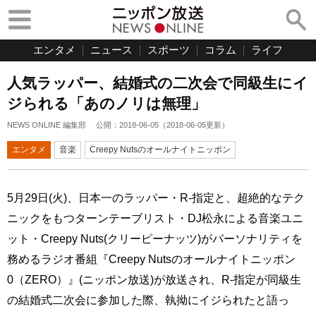
エンタメ
ニュース
スポーツ
コラム
ライフ
人気ラッパー、結婚式の二次会で同級生にイ
ジられる「あのノリは無理」
NEWS ONLINE 編集部
公開：
2018-06-05
（
2018-06-05
更新）
エンタメ
音楽
Creepy Nutsのオールナイトニッポン
5月29日(火)、日本一のラッパー・R-指定と、超絶的なテク
ニックをもつターンテーブリスト・DJ松永による音楽ユニ
ット・Creepy Nuts(クリーピーナッツ)がパーソナリティを
務めるラジオ番組『Creepy Nutsのオールナイトニッポン
0（ZERO）』(ニッポン放送)が放送され、R-指定が同級生
の結婚式二次会に参加した際、執拗にイジられたと語っ