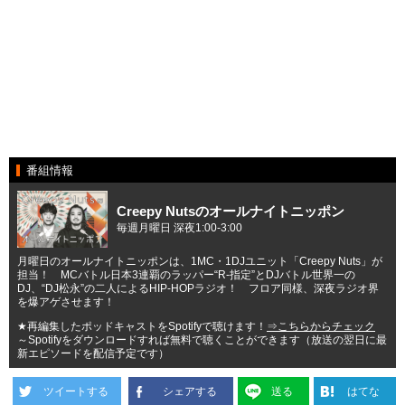
番組情報
Creepy Nutsのオールナイトニッポン
毎週月曜日 深夜1:00-3:00
月曜日のオールナイトニッポンは、1MC・1DJユニット「Creepy Nuts」が
担当！ MCバトル日本3連覇のラッパー“R-指定”とDJバトル世界一の
DJ、“DJ松永”の二人によるHIP-HOPラジオ！ フロア同様、深夜ラジオ界
を爆アゲさせます！
★再編集したポッドキャストをSpotifyで聴けます！
⇒こちらからチェック
～Spotifyをダウンロードすれば無料で聴くことができます（放送の翌日に最
新エピソードを配信予定です）
ツイートする
シェアする
送る
はてな