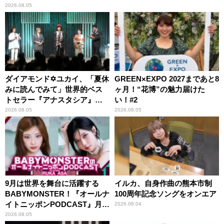
2026.08.05
ダイアモンド✡ユカイ、「夏休
GREEN×EXPO 2027まであと8
みに読んでみて」世界的ベス
ヶ月！“花博”の魅力届けた
トセラー『アナスタシア』を
い！#2
紹介
2026.08.05
2026.08.05
9月は世界を舞台に活躍する
イルカ、自身作曲の熊本市制
BABYMONSTER！『オールナ
100周年記念ソングをオンエア
イトニッポンPODCAST』月替
2026.08.04
わりパーソナリティ
2026.08.05