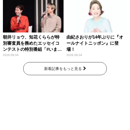
朝井リョウ、知花くららが特
由紀さおりが14年ぶりに『オ
別審査員を務めたエッセイコ
ールナイトニッポン』に登
ンテストの特別番組「#いまあ
場！
なたに伝えたいこと」
2026.08.04
2026.08.04
新着記事をもっと見る