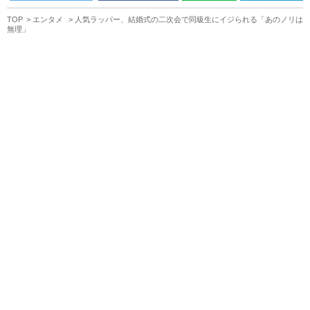
TOP
エンタメ
人気ラッパー、結婚式の二次会で同級生にイジられる「あのノリは
無理」