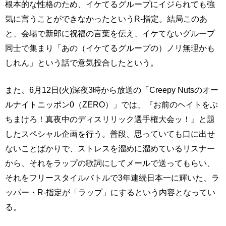
根本的な性格のため、イケてるグループにイジられても強
気に言うことができなかったというR-指定。結局このあ
と、会場で新郎に祝福の言葉を伝え、イケてないグループ
同士で集まり「あの（イケてるグループの）ノリ無理かも
しれん」という話で意気投合したという。
また、6月12日(火)深夜3時から放送の「Creepy Nutsのオー
ルナイトニッポン0（ZERO）」では、『お前のヘイトをぶ
ちまけろ！真夜中のディスリリック選手権大会ッ！』と題
したスペシャル企画を行う。普段、思っていても口に出せ
ないことばかりで、ストレスを溜めに溜めているリスナー
から、それをラップの歌詞にしてメールで送ってもらい、
それをフリースタイルバトルで3年連続日本一に輝いた、ラ
ッパー・R-指定が「ラップ」にするという内容となってい
る。