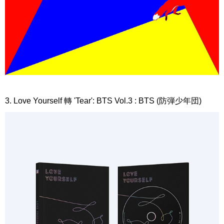
3. Love Yourself 轉 'Tear': BTS Vol.3 : BTS (防弾少年団)