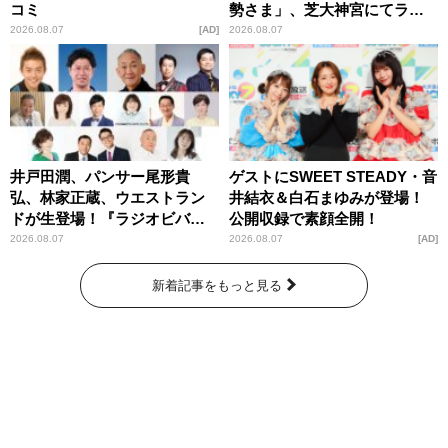
コミ
勢さま」、芝大神宮にてラン
パンプスが合格祈願！
2026.08.07
AD
2026.08.07
井戸田潤、パンサー尾形貴
ゲストにSWEET STEADY・音
弘、林家正蔵、ウエストラン
井結衣＆白石まゆみが登場！
ドが生登場！『ラジオビバリ
公開収録で素顔全開！
ー昼ズ』
2026.08.07
2026.08.07
AD
新着記事をもっと見る