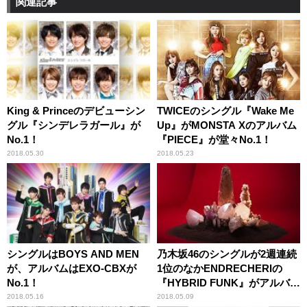
関連記事
King & Princeのデビューシン
TWICEのシングル『Wake Me
グル『シンデレラガール』が
Up』がMONSTA Xのアルバム
No.1！
『PIECE』が堂々No.1！
2018.05.30
2018.05.23
シングルはBOYS AND MEN
乃木坂46のシングルが2週連続
が、アルバムはEXO-CBXが
1位のなかENDRECHERIの
No.1！
『HYBRID FUNK』がアルバム
No.1！
2018.05.16
2018.05.09