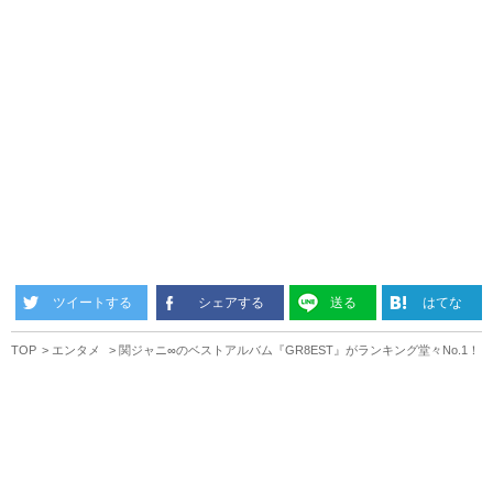
ツイートする
シェアする
送る
はてな
TOP
エンタメ
関ジャニ∞のベストアルバム『GR8EST』がランキング堂々No.1！