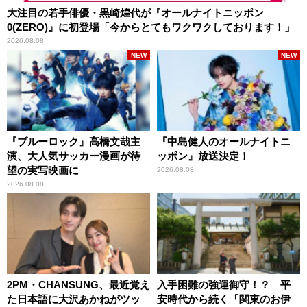
大注目の若手俳優・黒崎煌代が『オールナイトニッポン
0(ZERO)』に初登場「今からとてもワクワクしております！」
2026.08.08
NEW
NEW
『ブルーロック』高橋文哉主
『中島健人のオールナイトニ
演、大人気サッカー漫画が待
ッポン』放送決定！
望の実写映画に
2026.08.08
2026.08.08
2PM・CHANSUNG、最近覚え
入手困難の強運御守！？ 平
た日本語に大沢あかねがツッ
安時代から続く「関東のお伊