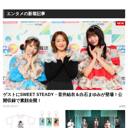
エンタメの新着記事
NEW
ゲストにSWEET STEADY・音井結衣＆白石まゆみが登場！公
開収録で素顔全開！
2026.08.07
AD