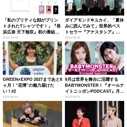
「私のプリティな顔がプリン
ダイアモンド✡ユカイ、「夏休
トされたTシャツです！」『長
みに読んでみて」世界的ベス
浜広奈 天下無双』初の番組グ
トセラー『アナスタシア』を
ッズ発売
紹介
2026.08.05
2026.08.05
GREEN×EXPO 2027まであと8
9月は世界を舞台に活躍する
ヶ月！“花博”の魅力届けた
BABYMONSTER！『オールナ
い！#2
イトニッポンPODCAST』月替
わりパーソナリティ
2026.08.05
2026.08.05