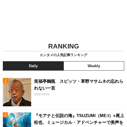
RANKING
エンタメの人気記事ランキング
Daily
Weekly
笑福亭鶴瓶 スピッツ・草野マサムネの忘れら
れない一言
2026.08.03
『モアナと伝説の海』TSUZUMI（ME:I）×尾上
松也、ミュージカル・アドベンチャーで美声を