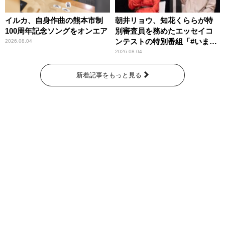
イルカ、自身作曲の熊本市制
朝井リョウ、知花くららが特
100周年記念ソングをオンエア
別審査員を務めたエッセイコ
ンテストの特別番組「#いまあ
2026.08.04
なたに伝えたいこと」
2026.08.04
新着記事をもっと見る