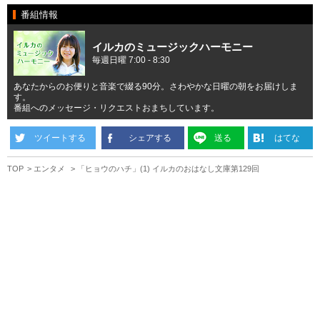
番組情報
イルカのミュージックハーモニー
毎週日曜 7:00 - 8:30
あなたからのお便りと音楽で綴る90分。さわやかな日曜の朝をお届けしま
す。
番組へのメッセージ・リクエストおまちしています。
ツイートする
シェアする
送る
はてな
TOP
エンタメ
「ヒョウのハチ」(1) イルカのおはなし文庫第129回