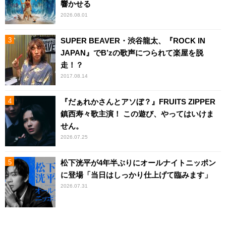
響かせる
2026.08.01
SUPER BEAVER・渋谷龍太、『ROCK IN
JAPAN』でB’zの歌声につられて楽屋を脱
走！？
2017.08.14
『だぁれかさんとアソぼ？』FRUITS ZIPPER
鎮西寿々歌主演！ この遊び、やってはいけま
せん。
2026.07.25
松下洸平が4年半ぶりにオールナイトニッポン
に登場「当日はしっかり仕上げて臨みます」
2026.07.31