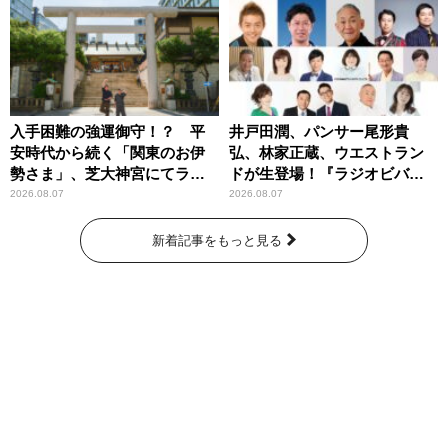
入手困難の強運御守！？ 平
井戸田潤、パンサー尾形貴
安時代から続く「関東のお伊
弘、林家正蔵、ウエストラン
勢さま」、芝大神宮にてラン
ドが生登場！『ラジオビバリ
パンプスが合格祈願！
ー昼ズ』
2026.08.07
2026.08.07
新着記事をもっと見る