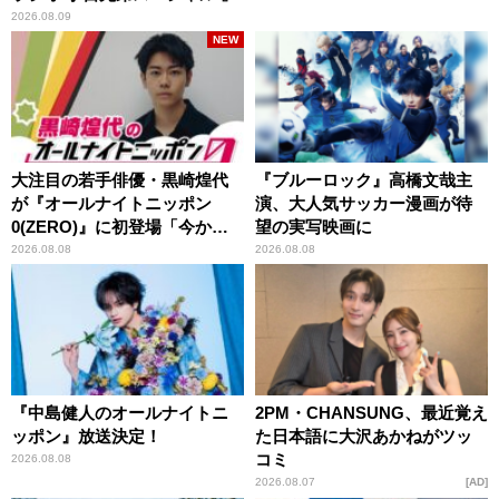
2026.08.09
NEW
大注目の若手俳優・黒崎煌代
『ブルーロック』高橋文哉主
が『オールナイトニッポン
演、大人気サッカー漫画が待
0(ZERO)』に初登場「今から
望の実写映画に
とてもワクワクしておりま
2026.08.08
2026.08.08
す！」
『中島健人のオールナイトニ
2PM・CHANSUNG、最近覚え
ッポン』放送決定！
た日本語に大沢あかねがツッ
コミ
2026.08.08
2026.08.07
AD