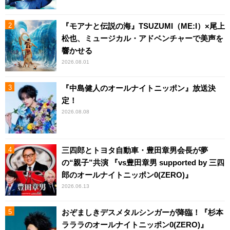
『モアナと伝説の海』TSUZUMI（ME:I）×尾上
松也、ミュージカル・アドベンチャーで美声を
響かせる
2026.08.01
『中島健人のオールナイトニッポン』放送決
定！
2026.08.08
三四郎とトヨタ自動車・豊田章男会長が夢
の“親子”共演 『vs豊田章男 supported by 三四
郎のオールナイトニッポン0(ZERO)』
2026.06.13
おぞましきデスメタルシンガーが降臨！『杉本
ラララのオールナイトニッポン0(ZERO)』