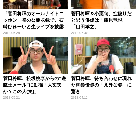
「菅田将暉のオールナイトニ
菅田将暉＆小栗旬、掟破りだ
ッポン」初の公開収録で、石
と思う俳優は「藤原竜也」
崎ひゅーいと生ライブを披露
「山田孝之」
2018.05.28
2018.07.30
菅田将暉、松坂桃李からの“遊
菅田将暉、待ち合わせに現れ
戯王メール”に動揺「大丈夫
た柳楽優弥の「意外な姿」に
か？この人(笑)」
驚き
2018.05.21
2018.04.12