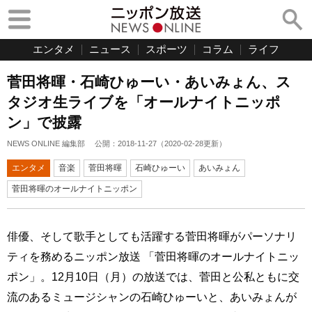
エンタメ
ニュース
スポーツ
コラム
ライフ
菅田将暉・石崎ひゅーい・あいみょん、ス
タジオ生ライブを「オールナイトニッポ
ン」で披露
NEWS ONLINE 編集部
公開：
2018-11-27
（
2020-02-28
更新）
エンタメ
音楽
菅田将暉
石崎ひゅーい
あいみょん
菅田将暉のオールナイトニッポン
俳優、そして歌手としても活躍する菅田将暉がパーソナリ
ティを務めるニッポン放送 「菅田将暉のオールナイトニッ
ポン」。12月10日（月）の放送では、菅田と公私ともに交
流のあるミュージシャンの石崎ひゅーいと、あいみょんが