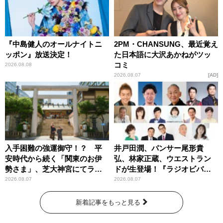
『中島健人のオールナイトニ
2PM・CHANSUNG、最近覚え
ッポン』放送決定！
た日本語に大沢あかねがツッ
コミ
2026.08.08
2026.08.07
AD
入手困難の強運御守！？ 平
井戸田潤、パンサー尾形貴
安時代から続く「関東のお伊
弘、林家正蔵、ウエストラン
勢さま」、芝大神宮にてラン
ドが生登場！『ラジオビバリ
パンプスが合格祈願！
ー昼ズ』
2026.08.07
2026.08.07
新着記事をもっと見る