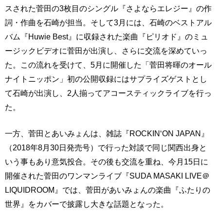
スされた菅田の3枚目のシングル『さよならエレジー』の作
詞・作曲を石崎が担当。そして3月には、石崎のベストアル
バム『Huwie Best』に収録された楽曲『ピリオド』のミュ
ージックビデオに菅田が出演し、さらに交流を深めていっ
た。この流れを受けて、5月に開催した「菅田将暉のオール
ナイトニッポン」初の公開収録にはサプライズゲストとし
て石崎が出演し、2人揃ってアコースティックライブを行っ
た。
一方、菅田とあいみょんは、雑誌『ROCKIN‘ON JAPAN』
（2018年8月30日発売号）で行った対談で同じ関西出身と
いう事もあり意気投合。その後も交流を重ね、今月15日に
開催された菅田のワンマンライブ『SUDA MASAKI LIVE＠
LIQUIDROOM』では、菅田があいみょんの楽曲『ふたりの
世界』をカバーで披露し大きな話題となった。