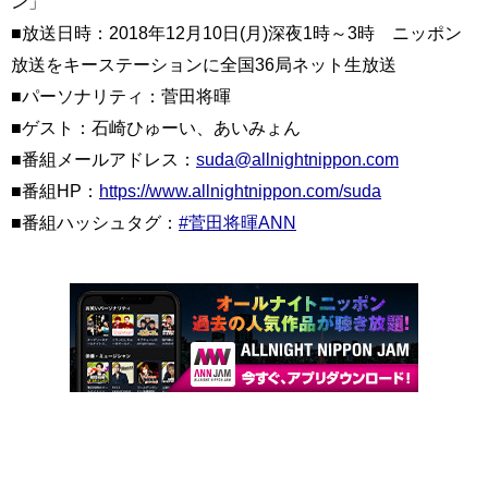
ン」
■放送日時：2018年12月10日(月)深夜1時～3時 ニッポン
放送をキーステーションに全国36局ネット生放送
■パーソナリティ：菅田将暉
■ゲスト：石崎ひゅーい、あいみょん
■番組メールアドレス：
suda@allnightnippon.com
■番組HP：
https://www.allnightnippon.com/suda
■番組ハッシュタグ：
#菅田将暉ANN