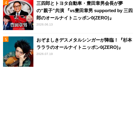
三四郎とトヨタ自動車・豊田章男会長が夢
の“親子”共演 『vs豊田章男 supported by 三四
郎のオールナイトニッポン0(ZERO)』
2026.06.13
おぞましきデスメタルシンガーが降臨！『杉本
ラララのオールナイトニッポン0(ZERO)』
2026.07.19