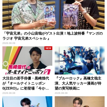
「宇宙兄弟」の小山宙哉がゲスト出演！地上波特番『マンガの
ラジオ 宇宙兄弟スペシャル 』
2026.08.09
NEW
大注目の若手俳優・黒崎煌代
『ブルーロック』高橋文哉主
が『オールナイトニッポン
演、大人気サッカー漫画が待
0(ZERO)』に初登場「今から
望の実写映画に
とてもワクワクしておりま
2026.08.08
2026.08.08
す！」