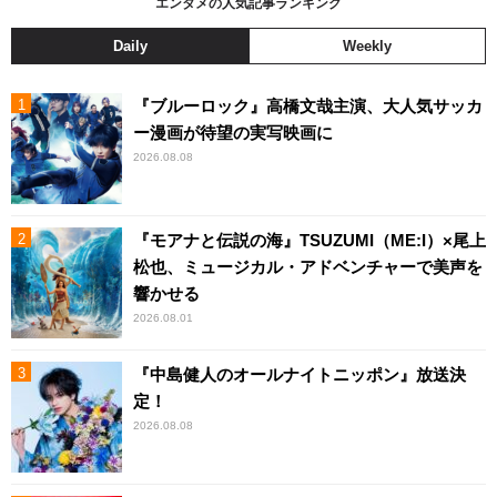
エンタメの人気記事ランキング
Daily
Weekly
『ブルーロック』高橋文哉主演、大人気サッカ
ー漫画が待望の実写映画に
2026.08.08
『モアナと伝説の海』TSUZUMI（ME:I）×尾上
松也、ミュージカル・アドベンチャーで美声を
響かせる
2026.08.01
『中島健人のオールナイトニッポン』放送決
定！
2026.08.08