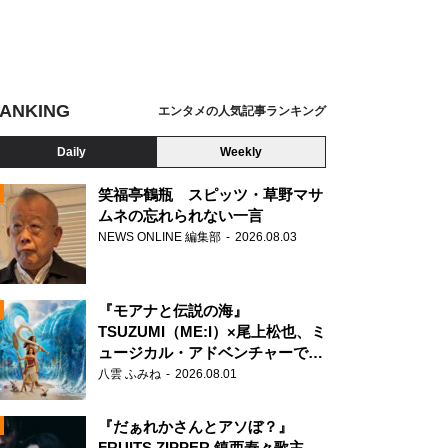
ANKING
エンタメの人気記事ランキング
Daily
Weekly
笑福亭鶴瓶 スピッツ・草野マサ
ムネの忘れられない一言
NEWS ONLINE 編集部
2026.08.03
N
『モアナと伝説の海』
TSUZUMI（ME:I）×尾上松也、ミ
ュージカル・アドベンチャーで美
声を響かせる
八雲 ふみね
2026.08.01
『だぁれかさんとアソぼ？』
FRUITS ZIPPER 鎮西寿々歌主