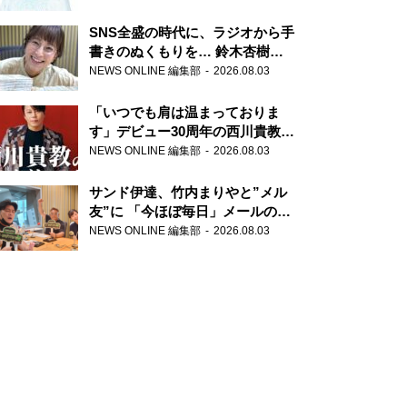
SNS全盛の時代に、ラジオから手
書きのぬくもりを… 鈴木杏樹の
直筆はがきが届く！
NEWS ONLINE 編集部
2026.08.03
『MUSIC10』こちら有楽町駅前
郵便局
「いつでも肩は温まっておりま
す」デビュー30周年の西川貴教が
『オールナイトニッポン』に登
NEWS ONLINE 編集部
2026.08.03
場！
サンド伊達、竹内まりやと”メル
友”に 「今ほぼ毎日」メールのや
り取り明かす
NEWS ONLINE 編集部
2026.08.03