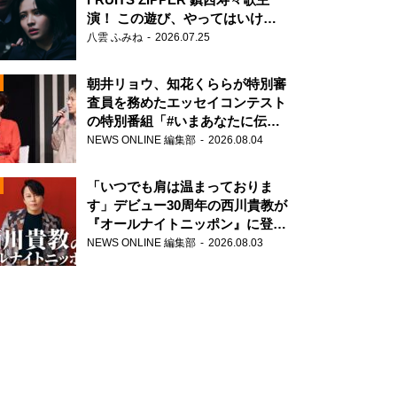
演！ この遊び、やってはいけま
せん。
八雲 ふみね
2026.07.25
朝井リョウ、知花くららが特別審
査員を務めたエッセイコンテスト
の特別番組「#いまあなたに伝え
たいこと」
NEWS ONLINE 編集部
2026.08.04
N
「いつでも肩は温まっておりま
す」デビュー30周年の西川貴教が
『オールナイトニッポン』に登
場！
NEWS ONLINE 編集部
2026.08.03
N