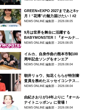
GREEN×EXPO 2027まであと8ヶ
月！“花博”の魅力届けたい！#2
NEWS ONLINE 編集部
2026.08.05
9月は世界を舞台に活躍する
BABYMONSTER！『オールナイ
トニッポンPODCAST』月替わり
NEWS ONLINE 編集部
2026.08.05
パーソナリティ
イルカ、自身作曲の熊本市制100
周年記念ソングをオンエア
NEWS ONLINE 編集部
2026.08.04
朝井リョウ、知花くららが特別審
査員を務めたエッセイコンテスト
の特別番組「#いまあなたに伝え
NEWS ONLINE 編集部
2026.08.04
たいこと」
由紀さおりが14年ぶりに『オール
ナイトニッポン』に登場！
NEWS ONLINE 編集部
2026.08.04