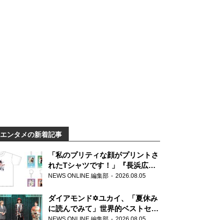
エンタメの新着記事
「私のプリティな顔がプリントさ
れたTシャツです！」『長浜広奈
天下無双』初の番組グッズ発売
NEWS ONLINE 編集部
2026.08.05
ダイアモンド✡ユカイ、「夏休み
に読んでみて」世界的ベストセラ
ー『アナスタシア』を紹介
NEWS ONLINE 編集部
2026.08.05