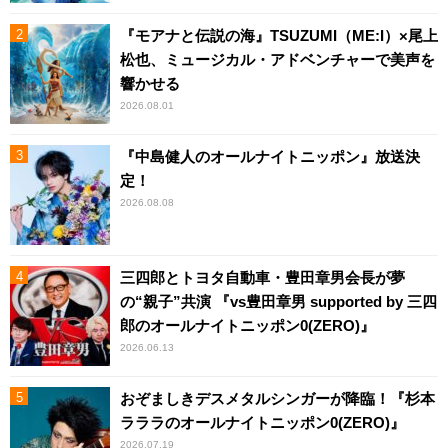
『モアナと伝説の海』TSUZUMI（ME:I）×尾上
松也、ミュージカル・アドベンチャーで美声を
響かせる
2026.08.01
『中島健人のオールナイトニッポン』放送決
定！
2026.08.08
三四郎とトヨタ自動車・豊田章男会長が夢
の“親子”共演 『vs豊田章男 supported by 三四
郎のオールナイトニッポン0(ZERO)』
2026.06.13
おぞましきデスメタルシンガーが降臨！『杉本
ラララのオールナイトニッポン0(ZERO)』
2026.07.19