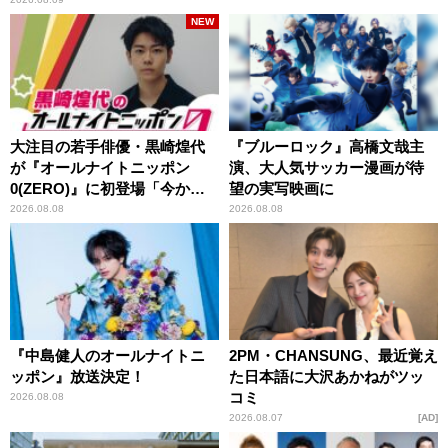
NEW
大注目の若手俳優・黒崎煌代
『ブルーロック』高橋文哉主
が『オールナイトニッポン
演、大人気サッカー漫画が待
0(ZERO)』に初登場「今から
望の実写映画に
とてもワクワクしておりま
2026.08.08
2026.08.08
す！」
『中島健人のオールナイトニ
2PM・CHANSUNG、最近覚え
ッポン』放送決定！
た日本語に大沢あかねがツッ
コミ
2026.08.08
2026.08.07
AD