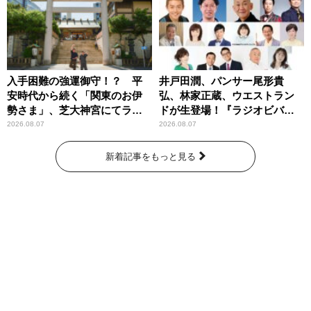
入手困難の強運御守！？ 平
井戸田潤、パンサー尾形貴
安時代から続く「関東のお伊
弘、林家正蔵、ウエストラン
勢さま」、芝大神宮にてラン
ドが生登場！『ラジオビバリ
パンプスが合格祈願！
ー昼ズ』
2026.08.07
2026.08.07
新着記事をもっと見る