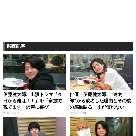
関連記事
伊藤健太郎、出演ドラマ『今
俳優・伊藤健太郎、“健太
日から俺は！！』を「家族で
郎”から改名した理由とその後
観てます」の声に喜び
の感触語る「まだ慣れない」
2018.11.01
2018.07.28