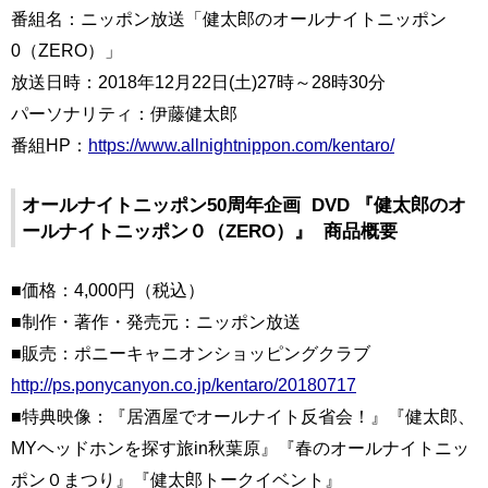
番組名：ニッポン放送「健太郎のオールナイトニッポン
0（ZERO）」
放送日時：2018年12月22日(土)27時～28時30分
パーソナリティ：伊藤健太郎
番組HP：
https://www.allnightnippon.com/kentaro/
オールナイトニッポン50周年企画 DVD 『健太郎のオ
ールナイトニッポン０（ZERO）』 商品概要
■価格：4,000円（税込）
■制作・著作・発売元：ニッポン放送
■販売：ポニーキャニオンショッピングクラブ
http://ps.ponycanyon.co.jp/kentaro/20180717
■特典映像：『居酒屋でオールナイト反省会！』『健太郎、
MYヘッドホンを探す旅in秋葉原』『春のオールナイトニッ
ポン０まつり』『健太郎トークイベント』