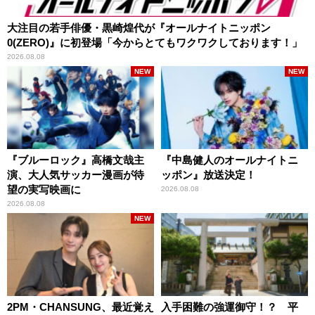
大注目の若手俳優・黒崎煌代が『オールナイトニッポン
0(ZERO)』に初登場「今からとてもワクワクしております！」
2026.08.08
NEW
NEW
『ブルーロック』高橋文哉主
『中島健人のオールナイトニ
演、大人気サッカー漫画が待
ッポン』放送決定！
望の実写映画に
2026.08.08
2026.08.08
NEW
2PM・CHANSUNG、最近覚え
入手困難の強運御守！？ 平