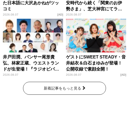
た日本語に大沢あかねがツッ
安時代から続く「関東のお伊
コミ
勢さま」、芝大神宮にてラン
パンプスが合格祈願！
2026.08.07
AD
2026.08.07
井戸田潤、パンサー尾形貴
ゲストにSWEET STEADY・音
弘、林家正蔵、ウエストラン
井結衣＆白石まゆみが登場！
ドが生登場！『ラジオビバリ
公開収録で素顔全開！
ー昼ズ』
2026.08.07
2026.08.07
AD
新着記事をもっと見る