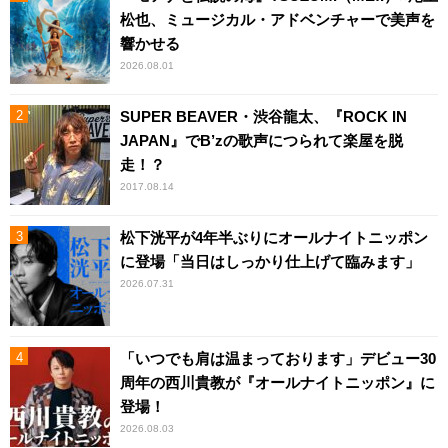
松也、ミュージカル・アドベンチャーで美声を
響かせる
2026.08.01
SUPER BEAVER・渋谷龍太、『ROCK IN
JAPAN』でB’zの歌声につられて楽屋を脱
走！？
2017.08.14
松下洸平が4年半ぶりにオールナイトニッポン
に登場「当日はしっかり仕上げて臨みます」
2026.07.31
「いつでも肩は温まっております」デビュー30
周年の西川貴教が『オールナイトニッポン』に
登場！
2026.08.03