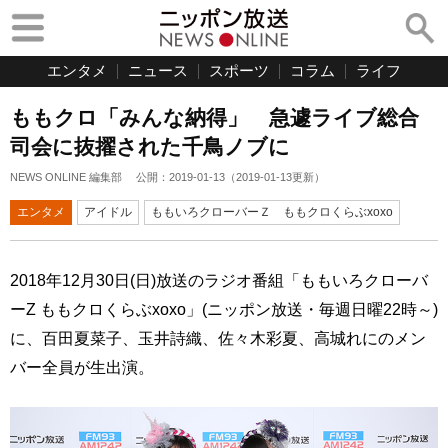
エンタメ
ニュース
スポーツ
コラム
ライフ
ももクロ「みんな納得」 急遽ライブ総合
司会に抜擢された千鳥ノブに
NEWS ONLINE 編集部
公開：
2019-01-13
（
2019-01-13
更新）
エンタメ
アイドル
ももいろクローバーＺ ももクロくらぶxoxo
2018年12月30日(日)放送のラジオ番組「ももいろクローバ
ーZ ももクロくらぶxoxo」(ニッポン放送・毎週日曜22時～)
に、百田夏菜子、玉井詩織、佐々木彩夏、高城れにのメン
バー全員が生出演。