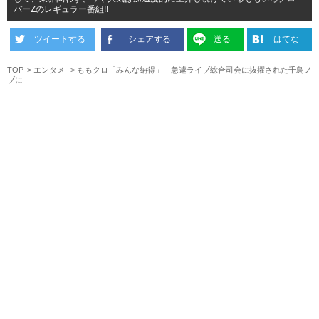
バーZのレギュラー番組!!
ツイートする
シェアする
送る
はてな
TOP
エンタメ
ももクロ「みんな納得」 急遽ライブ総合司会に抜擢された千鳥ノ
ブに