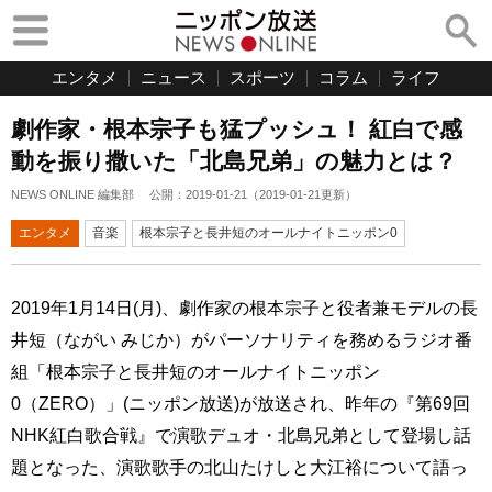
エンタメ
ニュース
スポーツ
コラム
ライフ
劇作家・根本宗子も猛プッシュ！ 紅白で感
動を振り撒いた「北島兄弟」の魅力とは？
NEWS ONLINE 編集部
公開：
2019-01-21
（
2019-01-21
更新）
エンタメ
音楽
根本宗子と長井短のオールナイトニッポン0
2019年1月14日(月)、劇作家の根本宗子と役者兼モデルの長
井短（ながい みじか）がパーソナリティを務めるラジオ番
組「根本宗子と長井短のオールナイトニッポン
0（ZERO）」(ニッポン放送)が放送され、昨年の『第69回
NHK紅白歌合戦』で演歌デュオ・北島兄弟として登場し話
題となった、演歌歌手の北山たけしと大江裕について語っ