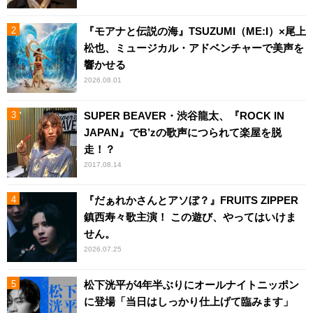
『モアナと伝説の海』TSUZUMI（ME:I）×尾上
松也、ミュージカル・アドベンチャーで美声を
響かせる
2026.08.01
SUPER BEAVER・渋谷龍太、『ROCK IN
JAPAN』でB’zの歌声につられて楽屋を脱
走！？
2017.08.14
『だぁれかさんとアソぼ？』FRUITS ZIPPER
鎮西寿々歌主演！ この遊び、やってはいけま
せん。
2026.07.25
松下洸平が4年半ぶりにオールナイトニッポン
に登場「当日はしっかり仕上げて臨みます」