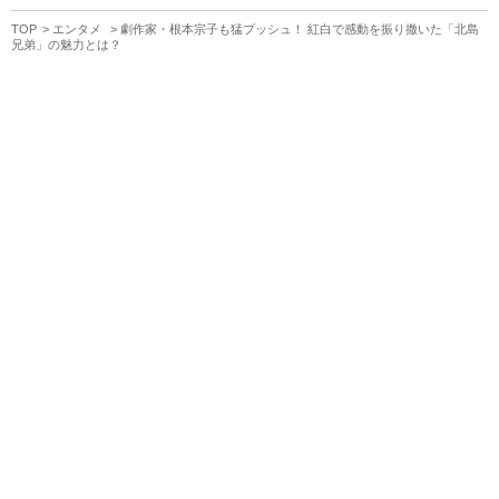
TOP
エンタメ
劇作家・根本宗子も猛プッシュ！ 紅白で感動を振り撒いた「北島
兄弟」の魅力とは？