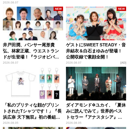
2026.08.07
NEW
NEW
井戸田潤、パンサー尾形貴
ゲストにSWEET STEADY・音
弘、林家正蔵、ウエストラン
井結衣＆白石まゆみが登場！
ドが生登場！『ラジオビバリ
公開収録で素顔全開！
ー昼ズ』
2026.08.07
2026.08.07
AD
「私のプリティな顔がプリン
ダイアモンド✡ユカイ、「夏休
トされたTシャツです！」『長
みに読んでみて」世界的ベス
浜広奈 天下無双』初の番組グ
トセラー『アナスタシア』を
ッズ発売
紹介
2026.08.05
2026.08.05