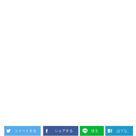
ツイートする
シェアする
送る
はてな