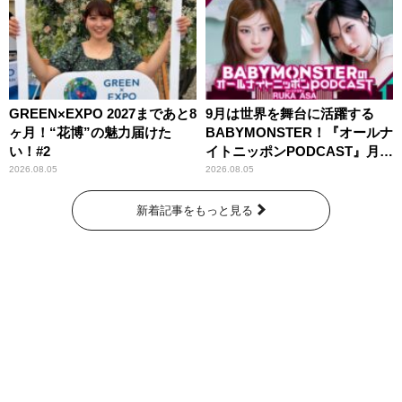
GREEN×EXPO 2027まであと8
9月は世界を舞台に活躍する
ヶ月！“花博”の魅力届けた
BABYMONSTER！『オールナ
い！#2
イトニッポンPODCAST』月替
わりパーソナリティ
2026.08.05
2026.08.05
新着記事をもっと見る