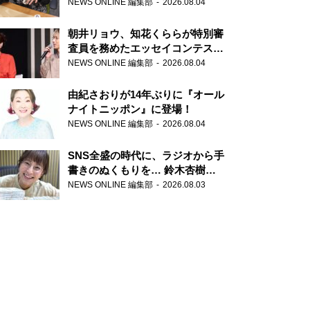
NEWS ONLINE 編集部
2026.08.04
朝井リョウ、知花くららが特別審
査員を務めたエッセイコンテスト
の特別番組「#いまあなたに伝え
NEWS ONLINE 編集部
2026.08.04
たいこと」
由紀さおりが14年ぶりに『オール
ナイトニッポン』に登場！
NEWS ONLINE 編集部
2026.08.04
SNS全盛の時代に、ラジオから手
書きのぬくもりを… 鈴木杏樹の
直筆はがきが届く！
NEWS ONLINE 編集部
2026.08.03
『MUSIC10』こちら有楽町駅前
郵便局