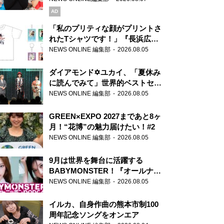
AD
「私のプリティな顔がプリントさ
れたTシャツです！」『長浜広奈
天下無双』初の番組グッズ発売
NEWS ONLINE 編集部
2026.08.05
ダイアモンド✡ユカイ、「夏休み
に読んでみて」世界的ベストセラ
ー『アナスタシア』を紹介
NEWS ONLINE 編集部
2026.08.05
GREEN×EXPO 2027まであと8ヶ
月！“花博”の魅力届けたい！#2
NEWS ONLINE 編集部
2026.08.05
9月は世界を舞台に活躍する
BABYMONSTER！『オールナイ
トニッポンPODCAST』月替わり
NEWS ONLINE 編集部
2026.08.05
パーソナリティ
イルカ、自身作曲の熊本市制100
周年記念ソングをオンエア