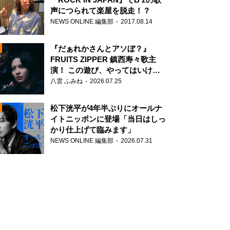
声につられて楽屋を脱走！？
NEWS ONLINE 編集部
2017.08.14
『だぁれかさんとアソぼ？』
FRUITS ZIPPER 鎮西寿々歌主
演！ この遊び、やってはいけま
せん。
八雲 ふみね
2026.07.25
N
松下洸平が4年半ぶりにオールナ
イトニッポンに登場「当日はしっ
かり仕上げて臨みます」
NEWS ONLINE 編集部
2026.07.31
N