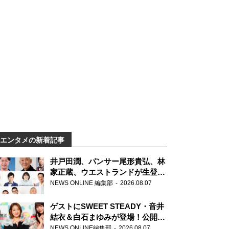
エンタメの新着記事
井戸田潤、パンサー尾形貴弘、林
家正蔵、ウエストランドが生登
場！『ラジオビバリー昼ズ』
NEWS ONLINE 編集部
2026.08.07
ゲストにSWEET STEADY・音井
結衣＆白石まゆみが登場！公開収
録で素顔全開！
NEWS ONLINE編集部
2026.08.07