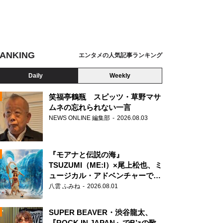
ANKING
エンタメの人気記事ランキング
Daily
Weekly
笑福亭鶴瓶 スピッツ・草野マサ
ムネの忘れられない一言
NEWS ONLINE 編集部
2026.08.03
N
『モアナと伝説の海』
TSUZUMI（ME:I）×尾上松也、ミ
ュージカル・アドベンチャーで美
声を響かせる
八雲 ふみね
2026.08.01
SUPER BEAVER・渋谷龍太、
『ROCK IN JAPAN』でB’zの歌