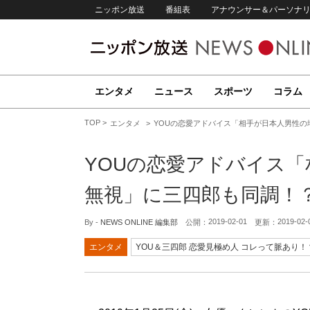
ニッポン放送
番組表
アナウンサー＆パーソナ
エンタメ
ニュース
スポーツ
コラム
TOP
エンタメ
YOUの恋愛アドバイス「相手が日本人男性の
YOUの恋愛アドバイス「
無視」に三四郎も同調！
2019-02-01
2019-02-
By -
NEWS ONLINE 編集部
公開：
更新：
エンタメ
YOU＆三四郎 恋愛見極め人 コレって脈あり！