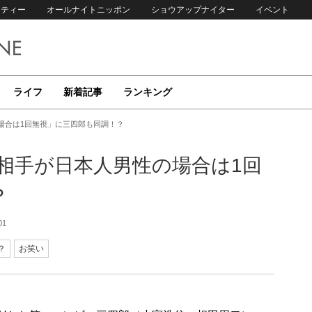
リティー
オールナイトニッポン
ショウアップナイター
イベント
ライフ
新着記事
ランキング
場合は1回無視」に三四郎も同調！？
相手が日本人男性の場合は1回
？
01
？
お笑い