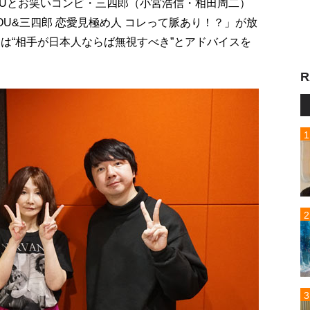
のYOUとお笑いコンビ・三四郎（小宮浩信・相田周二）
U&三四郎 恋愛見極め人 コレって脈あり！？」が放
は“相手が日本人ならば無視すべき”とアドバイスを
R