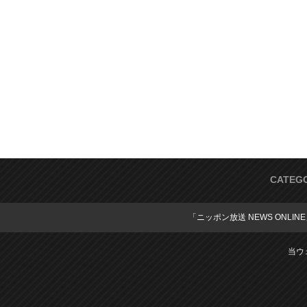
CATEG
「ニッポン放送 NEWS ONLIN
当ウ