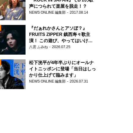
声につられて楽屋を脱走！？
NEWS ONLINE 編集部
2017.08.14
『だぁれかさんとアソぼ？』
FRUITS ZIPPER 鎮西寿々歌主
演！ この遊び、やってはいけま
せん。
八雲 ふみね
2026.07.25
N
松下洸平が4年半ぶりにオールナ
イトニッポンに登場「当日はしっ
かり仕上げて臨みます」
NEWS ONLINE 編集部
2026.07.31
N