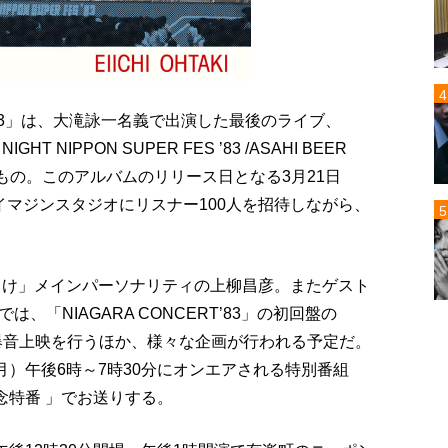
T ’83」は、大滝詠一名義で出演した最後のライブ、
T NIPPON SUPER FES ’83 /ASAHI BEER
したもの。このアルバムのリリース日となる3月21日
イマジンスタジオにリスナー100人を招待しながら、
らけ」メインパーソナリティの上柳昌彦。またゲスト
「NIAGARA CONCERT’83」の初回盤の
OUR】の爆音上映を行うほか、様々な企画が行われる予定だ。
月）午後6時～7時30分にオンエアされる特別番組
3 記念特番 」でお送りする。