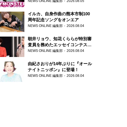
トニッポンPODCAST』月替わり
NEWS ONLINE 編集部
2026.08.05
パーソナリティ
イルカ、自身作曲の熊本市制100
周年記念ソングをオンエア
NEWS ONLINE 編集部
2026.08.04
朝井リョウ、知花くららが特別審
査員を務めたエッセイコンテスト
の特別番組「#いまあなたに伝え
NEWS ONLINE 編集部
2026.08.04
たいこと」
由紀さおりが14年ぶりに『オール
ナイトニッポン』に登場！
NEWS ONLINE 編集部
2026.08.04