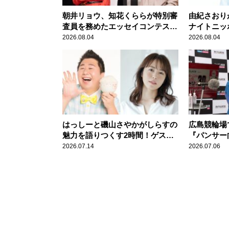
朝井リョウ、知花くららが特別審
由紀さおり
査員を務めたエッセイコンテスト
ナイトニッ
の特別番組「#いまあなたに伝え
2026.08.04
2026.08.04
たいこと」
はっしーと磯山さやかがしらすの
広島競輪場
魅力を語りつくす2時間！ゲスト
『パンサー
は佐久間宣行
2026.07.14
2026.07.06