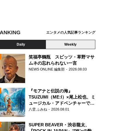
ANKING
エンタメの人気記事ランキング
Daily
Weekly
笑福亭鶴瓶 スピッツ・草野マサ
ムネの忘れられない一言
NEWS ONLINE 編集部
2026.08.03
N
『モアナと伝説の海』
TSUZUMI（ME:I）×尾上松也、ミ
ュージカル・アドベンチャーで美
声を響かせる
八雲 ふみね
2026.08.01
SUPER BEAVER・渋谷龍太、
『ROCK IN JAPAN』でB’zの歌