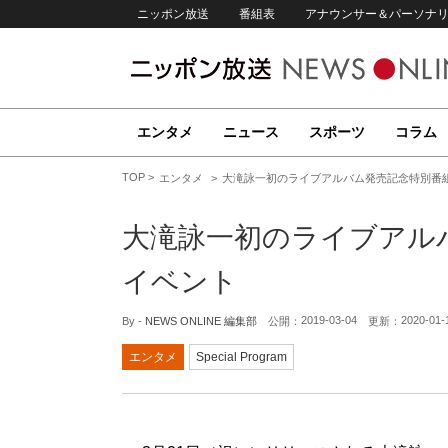
ニッポン放送
番組表
アナウンサー＆パーソナ
エンタメ
ニュース
スポーツ
コラム
TOP
エンタメ
大滝詠一初のライブアルバム発売記念特別番
大滝詠一初のライブアル
イベント
2019-03-04
2020-01-
By -
NEWS ONLINE 編集部
公開：
更新：
エンタメ
Special Program