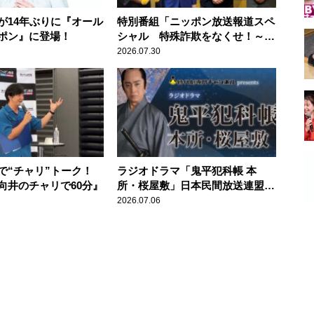
が14年ぶりに『オール
特別番組「ニッポン放送報道スペ
ポン』に登場！
シャル 特殊詐欺をなくせ！～被
害者・加害者・警視庁が語るトク
2026.07.30
リュウの実態～」放送
で“チャリ”トーク！
ラジオドラマ「鬼平犯科帳 本
向井のチャリで60分』
所・桜屋敷」日本民間放送連盟賞
番組部門（ラジオ）東京地区審査
2026.07.06
で1位に