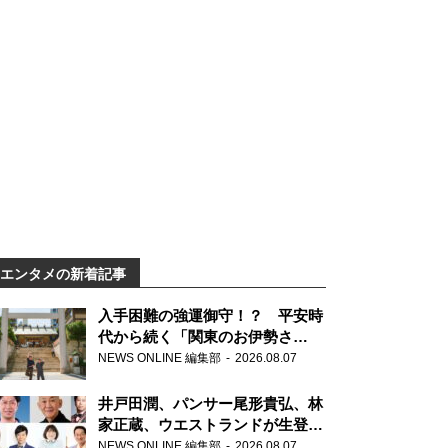
エンタメの新着記事
入手困難の強運御守！？ 平安時
代から続く「関東のお伊勢さ
ま」、芝大神宮にてランパンプス
NEWS ONLINE 編集部
2026.08.07
が合格祈願！
井戸田潤、パンサー尾形貴弘、林
家正蔵、ウエストランドが生登
場！『ラジオビバリー昼ズ』
NEWS ONLINE 編集部
2026.08.07