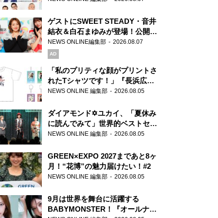
ゲストにSWEET STEADY・音井
結衣＆白石まゆみが登場！公開収
録で素顔全開！
NEWS ONLINE編集部
2026.08.07
AD
「私のプリティな顔がプリントさ
れたTシャツです！」『長浜広奈
天下無双』初の番組グッズ発売
NEWS ONLINE 編集部
2026.08.05
ダイアモンド✡ユカイ、「夏休み
に読んでみて」世界的ベストセラ
ー『アナスタシア』を紹介
NEWS ONLINE 編集部
2026.08.05
GREEN×EXPO 2027まであと8ヶ
月！“花博”の魅力届けたい！#2
NEWS ONLINE 編集部
2026.08.05
9月は世界を舞台に活躍する
BABYMONSTER！『オールナイ