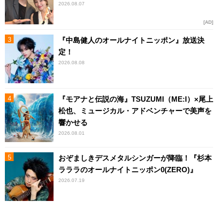
2026.08.07
AD
『中島健人のオールナイトニッポン』放送決
定！
2026.08.08
『モアナと伝説の海』TSUZUMI（ME:I）×尾上
松也、ミュージカル・アドベンチャーで美声を
響かせる
2026.08.01
おぞましきデスメタルシンガーが降臨！『杉本
ラララのオールナイトニッポン0(ZERO)』
2026.07.19