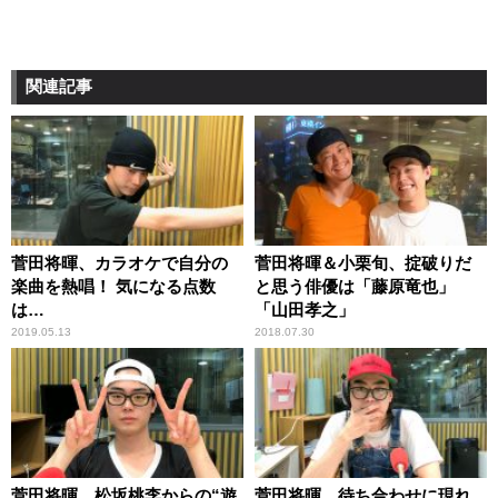
関連記事
菅田将暉、カラオケで自分の
菅田将暉＆小栗旬、掟破りだ
楽曲を熱唱！ 気になる点数
と思う俳優は「藤原竜也」
は…
「山田孝之」
2019.05.13
2018.07.30
菅田将暉、松坂桃李からの“遊
菅田将暉、待ち合わせに現れ