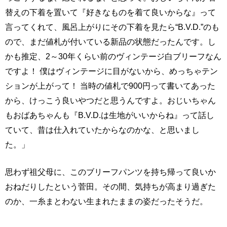
替えの下着を置いて『好きなものを着て良いからな』って
言ってくれて、風呂上がりにその下着を見たら“B.V.D.”のも
ので、まだ値札が付いている新品の状態だったんです。し
かも推定、2～30年くらい前のヴィンテージ白ブリーフなん
ですよ！ 僕はヴィンテージに目がないから、めっちゃテン
ションが上がって！ 当時の値札で900円って書いてあった
から、けっこう良いやつだと思うんですよ。おじいちゃん
もおばあちゃんも『B.V.D.は生地がいいからね』って話し
ていて、昔は仕入れていたからなのかな、と思いまし
た。」
思わず祖父母に、このブリーフパンツを持ち帰って良いか
おねだりしたという菅田。その間、気持ちが高まり過ぎた
のか、一糸まとわない生まれたままの姿だったそうだ。