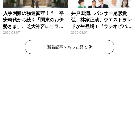
入手困難の強運御守！？ 平
井戸田潤、パンサー尾形貴
安時代から続く「関東のお伊
弘、林家正蔵、ウエストラン
勢さま」、芝大神宮にてラン
ドが生登場！『ラジオビバリ
パンプスが合格祈願！
ー昼ズ』
2026.08.07
2026.08.07
新着記事をもっと見る