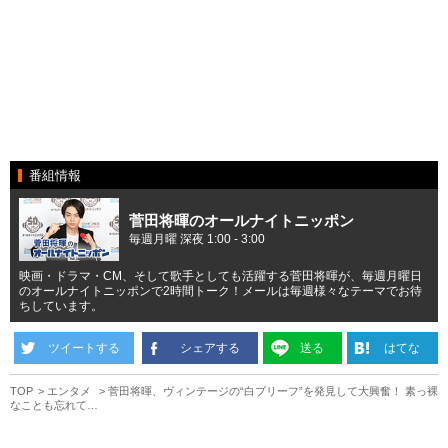
番組情報
菅田将暉のオールナイトニッポン
毎週月曜 深夜 1:00 - 3:00
映画・ドラマ・CM、そして歌手としても活躍する菅田将暉が、毎週月曜日
のオールナイトニッポンで2時間トーク！メールは毎週様々なテーマでお待
ちしています。
ツイートする
シェアする
送る
はてな
TOP
エンタメ
菅田将暉、ヴィンテージの“白ブリーフ”を発見して大興奮！ 素っ裸
なことも忘れて…