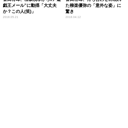
戯王メール”に動揺「大丈夫
た柳楽優弥の「意外な姿」に
か？この人(笑)」
驚き
2018.05.21
2018.04.12