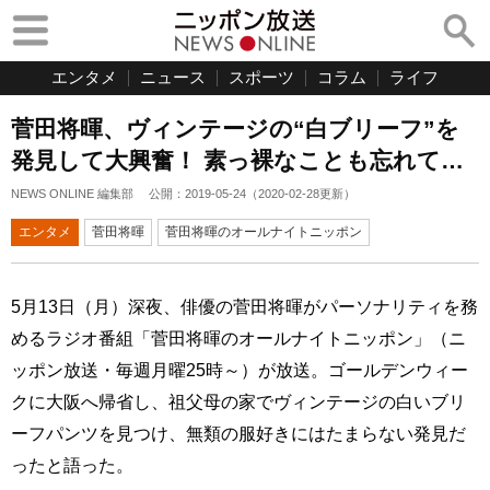
エンタメ
ニュース
スポーツ
コラム
ライフ
菅田将暉、ヴィンテージの“白ブリーフ”を
発見して大興奮！ 素っ裸なことも忘れて…
NEWS ONLINE 編集部
公開：
2019-05-24
（
2020-02-28
更新）
エンタメ
菅田将暉
菅田将暉のオールナイトニッポン
5月13日（月）深夜、俳優の菅田将暉がパーソナリティを務
めるラジオ番組「菅田将暉のオールナイトニッポン」（ニ
ッポン放送・毎週月曜25時～）が放送。ゴールデンウィー
クに大阪へ帰省し、祖父母の家でヴィンテージの白いブリ
ーフパンツを見つけ、無類の服好きにはたまらない発見だ
ったと語った。