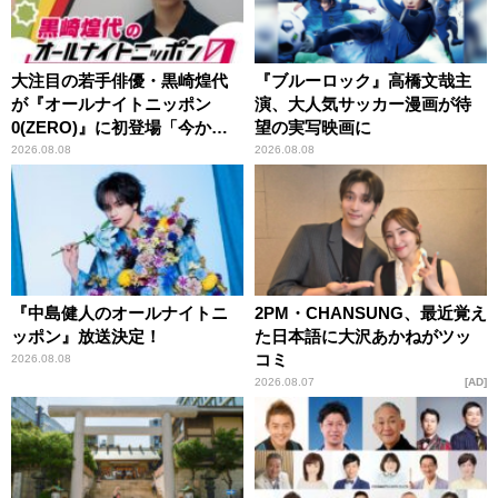
大注目の若手俳優・黒崎煌代
『ブルーロック』高橋文哉主
が『オールナイトニッポン
演、大人気サッカー漫画が待
0(ZERO)』に初登場「今から
望の実写映画に
とてもワクワクしておりま
2026.08.08
2026.08.08
す！」
『中島健人のオールナイトニ
2PM・CHANSUNG、最近覚え
ッポン』放送決定！
た日本語に大沢あかねがツッ
コミ
2026.08.08
2026.08.07
AD