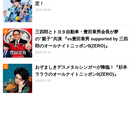
定！
2026.08.08
三四郎とトヨタ自動車・豊田章男会長が夢
の“親子”共演 『vs豊田章男 supported by 三四
郎のオールナイトニッポン0(ZERO)』
2026.06.13
おぞましきデスメタルシンガーが降臨！『杉本
ラララのオールナイトニッポン0(ZERO)』
2026.07.19