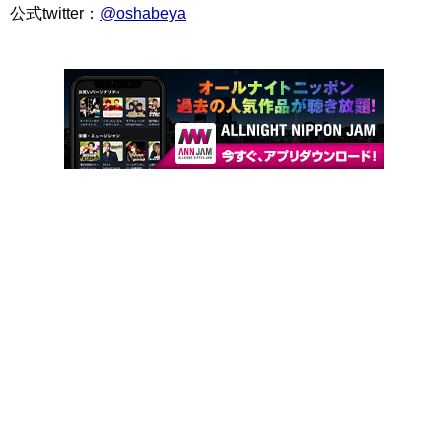
公式twitter：
@oshabeya