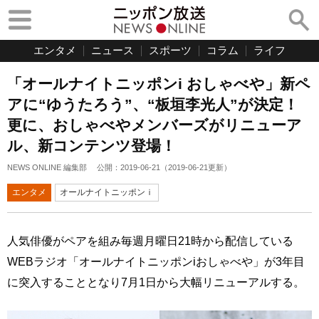
エンタメ
ニュース
スポーツ
コラム
ライフ
「オールナイトニッポンi おしゃべや」新ペ
アに“ゆうたろう”、“板垣李光人”が決定！
更に、おしゃべやメンバーズがリニューア
ル、新コンテンツ登場！
NEWS ONLINE 編集部
公開：
2019-06-21
（
2019-06-21
更新）
エンタメ
オールナイトニッポンｉ
人気俳優がペアを組み毎週月曜日21時から配信している
WEBラジオ「オールナイトニッポンiおしゃべや」が3年目
に突入することとなり7月1日から大幅リニューアルする。