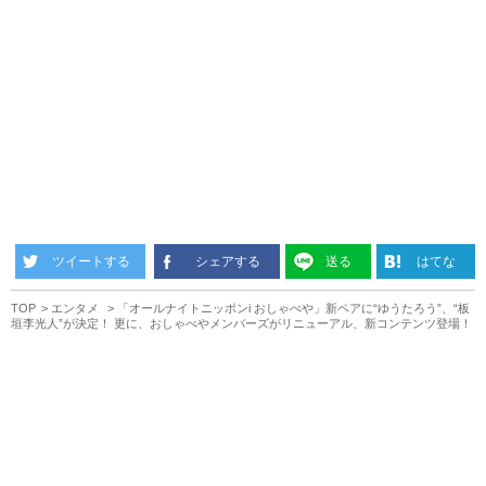
ツイートする
シェアする
送る
はてな
TOP
エンタメ
「オールナイトニッポンi おしゃべや」新ペアに“ゆうたろう”、“板
垣李光人”が決定！ 更に、おしゃべやメンバーズがリニューアル、新コンテンツ登場！