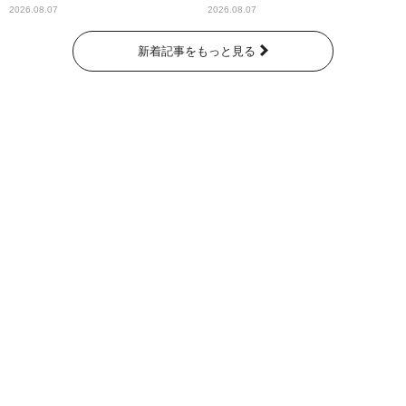
パンプスが合格祈願！
ー昼ズ』
2026.08.07
2026.08.07
新着記事をもっと見る