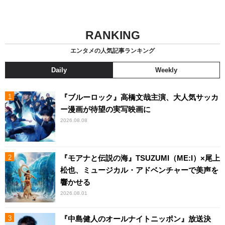
RANKING
エンタメの人気記事ランキング
Daily
Weekly
『ブルーロック』高橋文哉主演、大人気サッカ
ー漫画が待望の実写映画に
2026.08.08
『モアナと伝説の海』TSUZUMI（ME:I）×尾上
松也、ミュージカル・アドベンチャーで美声を
響かせる
2026.08.01
『中島健人のオールナイトニッポン』放送決