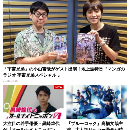
「宇宙兄弟」の小山宙哉がゲスト出演！地上波特番『マンガの
ラジオ 宇宙兄弟スペシャル 』
2026.08.09
NEW
大注目の若手俳優・黒崎煌代
『ブルーロック』高橋文哉主
が『オールナイトニッポン
演、大人気サッカー漫画が待