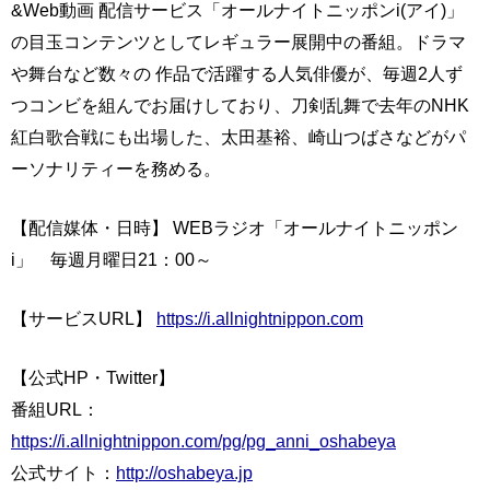
&Web動画 配信サービス「オールナイトニッポンi(アイ)」
の目玉コンテンツとしてレギュラー展開中の番組。ドラマ
や舞台など数々の 作品で活躍する人気俳優が、毎週2人ず
つコンビを組んでお届けしており、刀剣乱舞で去年のNHK
紅白歌合戦にも出場した、太田基裕、崎山つばさなどがパ
ーソナリティーを務める。
【配信媒体・日時】 WEBラジオ「オールナイトニッポン
i」 毎週月曜日21：00～
【サービスURL】
https://i.allnightnippon.com
【公式HP・Twitter】
番組URL：
https://i.allnightnippon.com/pg/pg_anni_oshabeya
公式サイト：
http://oshabeya.jp