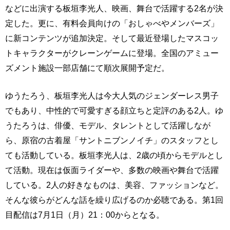
などに出演する板垣李光人、映画、舞台で活躍する2名が決
定した。更に、有料会員向けの「おしゃべやメンバーズ」
に新コンテンツが追加決定。そして最近登場したマスコッ
トキャラクターがクレーンゲームに登場。全国のアミュー
ズメント施設一部店舗にて順次展開予定だ。
ゆうたろう、板垣李光人は今大人気のジェンダーレス男子
でもあり、中性的で可愛すぎる顔立ちと定評のある2人。ゆ
うたろうは、俳優、モデル、タレントとして活躍しなが
ら、原宿の古着屋「サントニブンノイチ」のスタッフとし
ても活動している。板垣李光人は、2歳の頃からモデルとし
て活動。現在は仮面ライダーや、多数の映画や舞台で活躍
している。2人の好きなものは、美容、ファッションなど。
そんな彼らがどんな話を繰り広げるのか必聴である。第1回
目配信は7月1日（月）21：00からとなる。