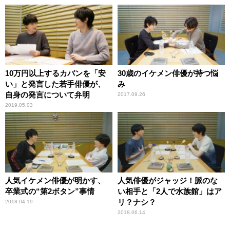
10万円以上するカバンを「安
30歳のイケメン俳優が持つ悩
い」と発言した若手俳優が、
み
自身の発言について弁明
2017.09.26
2019.05.03
人気イケメン俳優が明かす、
人気俳優がジャッジ！脈のな
卒業式の“第2ボタン”事情
い相手と「2人で水族館」はア
リ？ナシ？
2018.04.19
2018.06.14