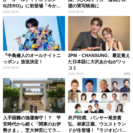
0(ZERO)』に初登場「今から
望の実写映画に
とてもワクワクしておりま
2026.08.08
2026.08.08
す！」
『中島健人のオールナイトニ
2PM・CHANSUNG、最近覚え
ッポン』放送決定！
た日本語に大沢あかねがツッ
コミ
2026.08.08
2026.08.07
AD
入手困難の強運御守！？ 平
井戸田潤、パンサー尾形貴
安時代から続く「関東のお伊
弘、林家正蔵、ウエストラン
勢さま」、芝大神宮にてラン
ドが生登場！『ラジオビバリ