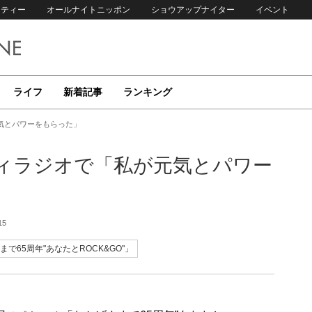
リティー
オールナイトニッポン
ショウアップナイター
イベント
ライフ
新着記事
ランキング
気とパワーをもらった」
ティラジオで「私が元気とパワー
15
65周年"あなたとROCK&GO"」