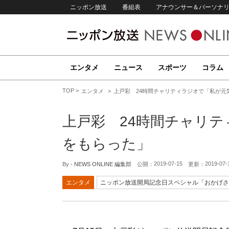
ニッポン放送
番組表
アナウンサー＆パーソナ
エンタメ
ニュース
スポーツ
コラム
TOP
エンタメ
上戸彩 24時間チャリティラジオで「私が元
上戸彩 24時間チャリ
をもらった」
2019-07-15
2019-07-
By -
NEWS ONLINE 編集部
公開：
更新：
エンタメ
ニッポン放送開局記念日スペシャル「おかげさまで