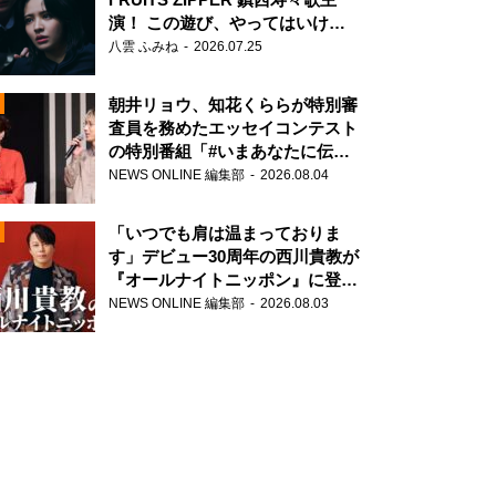
演！ この遊び、やってはいけま
せん。
八雲 ふみね
2026.07.25
朝井リョウ、知花くららが特別審
査員を務めたエッセイコンテスト
の特別番組「#いまあなたに伝え
たいこと」
NEWS ONLINE 編集部
2026.08.04
N
「いつでも肩は温まっておりま
す」デビュー30周年の西川貴教が
『オールナイトニッポン』に登
場！
NEWS ONLINE 編集部
2026.08.03
N