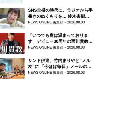
SNS全盛の時代に、ラジオから手
書きのぬくもりを… 鈴木杏樹の
直筆はがきが届く！
NEWS ONLINE 編集部
2026.08.03
『MUSIC10』こちら有楽町駅前
郵便局
「いつでも肩は温まっておりま
す」デビュー30周年の西川貴教が
『オールナイトニッポン』に登
NEWS ONLINE 編集部
2026.08.03
場！
サンド伊達、竹内まりやと”メル
友”に 「今ほぼ毎日」メールのや
り取り明かす
NEWS ONLINE 編集部
2026.08.03