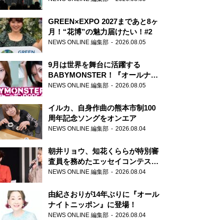
GREEN×EXPO 2027まであと8ヶ
月！“花博”の魅力届けたい！#2
NEWS ONLINE 編集部
2026.08.05
9月は世界を舞台に活躍する
BABYMONSTER！『オールナイ
トニッポンPODCAST』月替わり
NEWS ONLINE 編集部
2026.08.05
パーソナリティ
イルカ、自身作曲の熊本市制100
周年記念ソングをオンエア
NEWS ONLINE 編集部
2026.08.04
朝井リョウ、知花くららが特別審
査員を務めたエッセイコンテスト
の特別番組「#いまあなたに伝え
NEWS ONLINE 編集部
2026.08.04
たいこと」
由紀さおりが14年ぶりに『オール
ナイトニッポン』に登場！
NEWS ONLINE 編集部
2026.08.04