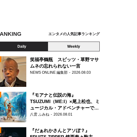
ANKING
エンタメの人気記事ランキング
Daily
Weekly
笑福亭鶴瓶 スピッツ・草野マサ
ムネの忘れられない一言
NEWS ONLINE 編集部
2026.08.03
N
『モアナと伝説の海』
TSUZUMI（ME:I）×尾上松也、ミ
ュージカル・アドベンチャーで美
声を響かせる
八雲 ふみね
2026.08.01
『だぁれかさんとアソぼ？』
FRUITS ZIPPER 鎮西寿々歌主