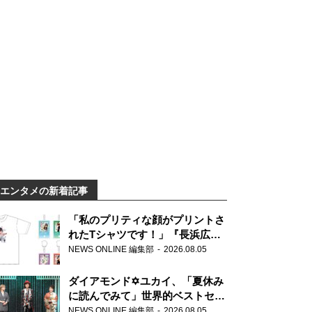
エンタメの新着記事
「私のプリティな顔がプリントさ
れたTシャツです！」『長浜広奈
天下無双』初の番組グッズ発売
NEWS ONLINE 編集部
2026.08.05
ダイアモンド✡ユカイ、「夏休み
に読んでみて」世界的ベストセラ
ー『アナスタシア』を紹介
NEWS ONLINE 編集部
2026.08.05