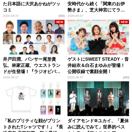
た日本語に大沢あかねがツッ
安時代から続く「関東のお伊
コミ
勢さま」、芝大神宮にてラン
パンプスが合格祈願！
2026.08.07
AD
2026.08.07
NEW
NEW
井戸田潤、パンサー尾形貴
ゲストにSWEET STEADY・音
弘、林家正蔵、ウエストラン
井結衣＆白石まゆみが登場！
ドが生登場！『ラジオビバリ
公開収録で素顔全開！
ー昼ズ』
2026.08.07
2026.08.07
AD
「私のプリティな顔がプリン
ダイアモンド✡ユカイ、「夏休
トされたTシャツです！」『長
みに読んでみて」世界的ベス