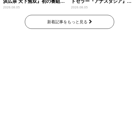
浜広奈 天下無双』初の番組グ
トセラー『アナスタシア』を
ッズ発売
紹介
2026.08.05
2026.08.05
新着記事をもっと見る