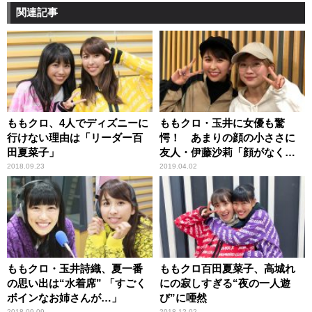
関連記事
ももクロ、4人でディズニーに
ももクロ・玉井に女優も驚
行けない理由は「リーダー百
愕！ あまりの顔の小ささに
田夏菜子」
友人・伊藤沙莉「顔がなくな
っちゃいそう！」
2018.09.23
2019.04.02
ももクロ・玉井詩織、夏一番
ももクロ百田夏菜子、高城れ
の思い出は“水着席” 「すごく
にの寂しすぎる“夜の一人遊
ボインなお姉さんが…」
び”に唖然
2018.09.09
2018.12.02