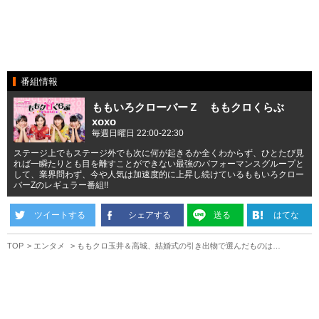
番組情報
ももいろクローバーＺ ももクロくらぶ
xoxo
毎週日曜日 22:00-22:30
ステージ上でもステージ外でも次に何が起きるか全くわからず、ひとたび見
れば一瞬たりとも目を離すことができない最強のパフォーマンスグループと
して、業界問わず、今や人気は加速度的に上昇し続けているももいろクロー
バーZのレギュラー番組!!
ツイートする
シェアする
送る
はてな
TOP
エンタメ
ももクロ玉井＆高城、結婚式の引き出物で選んだものは…