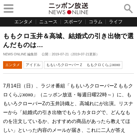
エンタメ
ニュース
スポーツ
コラム
ライフ
ももクロ玉井＆高城、結婚式の引き出物で選
んだものは…
NEWS ONLINE 編集部
公開：
2019-07-21
（
2019-07-21
更新）
エンタメ
アイドル
ももいろクローバーＺ ももクロくらぶxoxo
7月14日（日）、ラジオ番組「ももいろクローバーZ ももク
ロくらぶxoxo」（ニッポン放送・毎週日曜22時～）に、も
もいろクローバーZの玉井詩織と、高城れにが出演。リスナ
ーから「結婚式の引き出物でもらうカタログで、どんなも
のを注文しているか、おすすめの商品があったら教えてほ
しい」といった内容のメールが届き、これに二人が答え