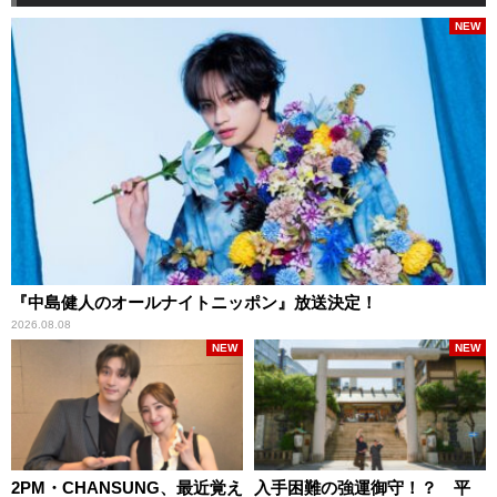
NEW
『中島健人のオールナイトニッポン』放送決定！
2026.08.08
NEW
NEW
2PM・CHANSUNG、最近覚え
入手困難の強運御守！？ 平