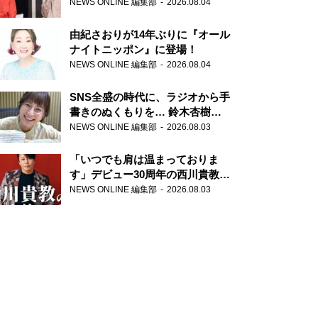
の特別番組「#いまあなたに伝え
NEWS ONLINE 編集部
2026.08.04
たいこと」
由紀さおりが14年ぶりに『オール
ナイトニッポン』に登場！
NEWS ONLINE 編集部
2026.08.04
SNS全盛の時代に、ラジオから手
書きのぬくもりを… 鈴木杏樹の
直筆はがきが届く！
NEWS ONLINE 編集部
2026.08.03
『MUSIC10』こちら有楽町駅前
郵便局
「いつでも肩は温まっておりま
す」デビュー30周年の西川貴教が
『オールナイトニッポン』に登
NEWS ONLINE 編集部
2026.08.03
場！