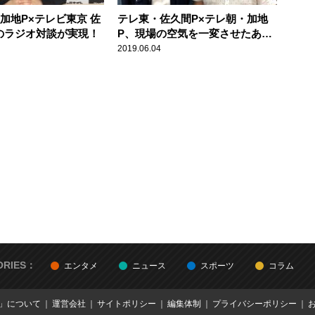
加地P×テレビ東京 佐
テレ東・佐久間P×テレ朝・加地
のラジオ対談が実現！
P、現場の空気を一変させたあの
芸人を絶賛
2019.06.04
ORIES：
エンタメ
ニュース
スポーツ
コラム
E」について
運営会社
サイトポリシー
編集体制
プライバシーポリシー