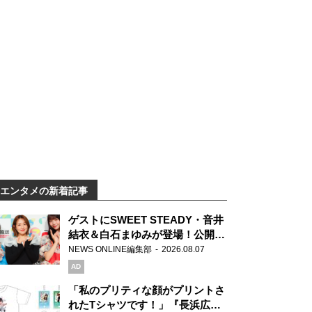
エンタメの新着記事
ゲストにSWEET STEADY・音井
結衣＆白石まゆみが登場！公開収
録で素顔全開！
NEWS ONLINE編集部
2026.08.07
AD
「私のプリティな顔がプリントさ
れたTシャツです！」『長浜広奈