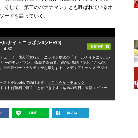
、そして「第三のバナナマン」とも呼ばれているオ
ソードを語っていく。
ルナイトニッポン0(ZERO)
 4:30
デューサー佐久間宣行が、ニッポン放送の「オールナイトニッポン
！ フリーのテレビマン、45歳で既婚者、娘がいる脱サラおじさんが、
。最年長パーソナリティがお送りする「メディアミックス ラジオ
ストをSpotifyで聴けます！
⇒こちらからチェック
ンロードすれば無料で聴くことができます（放送の翌日に最新エピソー