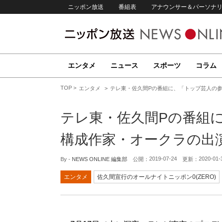
ニッポン放送
番組表
アナウンサー＆パーソナ
エンタメ
ニュース
スポーツ
コラム
TOP
エンタメ
テレ東・佐久間Pの番組に、「トップ芸人の
テレ東・佐久間Pの番組
構成作家・オークラの出
2019-07-24
2020-01-
By -
NEWS ONLINE 編集部
公開：
更新：
エンタメ
佐久間宣行のオールナイトニッポン0(ZERO)