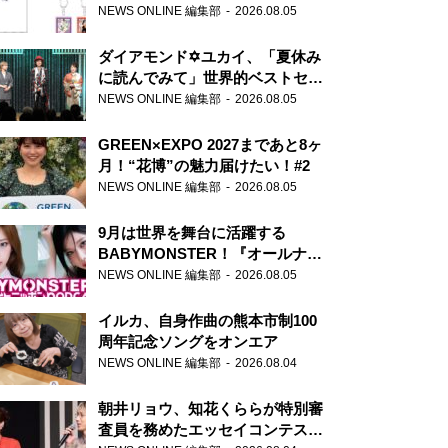
天下無双』初の番組グッズ発売
NEWS ONLINE 編集部
2026.08.05
ダイアモンド✡ユカイ、「夏休み
に読んでみて」世界的ベストセラ
ー『アナスタシア』を紹介
NEWS ONLINE 編集部
2026.08.05
GREEN×EXPO 2027まであと8ヶ
月！“花博”の魅力届けたい！#2
NEWS ONLINE 編集部
2026.08.05
9月は世界を舞台に活躍する
BABYMONSTER！『オールナイ
トニッポンPODCAST』月替わり
NEWS ONLINE 編集部
2026.08.05
パーソナリティ
イルカ、自身作曲の熊本市制100
周年記念ソングをオンエア
NEWS ONLINE 編集部
2026.08.04
朝井リョウ、知花くららが特別審
査員を務めたエッセイコンテスト