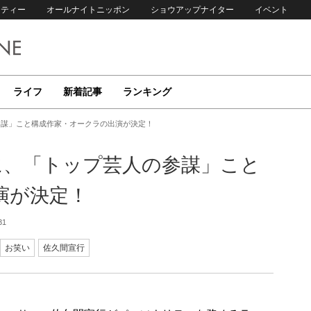
リティー
オールナイトニッポン
ショウアップナイター
イベント
ライフ
新着記事
ランキング
参謀」こと構成作家・オークラの出演が決定！
に、「トップ芸人の参謀」こと
演が決定！
31
お笑い
佐久間宣行