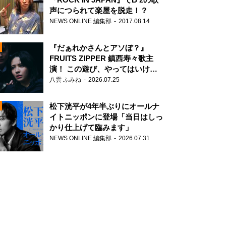
声につられて楽屋を脱走！？
NEWS ONLINE 編集部
2017.08.14
『だぁれかさんとアソぼ？』
FRUITS ZIPPER 鎮西寿々歌主
演！ この遊び、やってはいけま
せん。
八雲 ふみね
2026.07.25
N
松下洸平が4年半ぶりにオールナ
イトニッポンに登場「当日はしっ
かり仕上げて臨みます」
NEWS ONLINE 編集部
2026.07.31
N