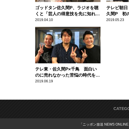
ゴッドタン佐久間P、ラジオを聴
テレビ朝日 
くと「芸人の得意技を先に知れ
久間P 初
る」
2019.04.10
2019.05.23
テレ東・佐久間P×千鳥 面白い
のに売れなかった苦悩の時代を語
る
2019.06.19
CATEG
「ニッポン放送 NEWS ONLIN