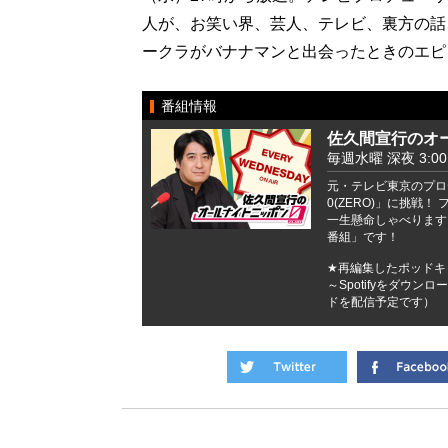
人が、お笑い界、芸人、テレビ、裏方の話
ークラがバナナマンと出会ったときのエピ
番組情報
佐久間宣行のオー
毎週水曜 深夜 3:00 -
元・テレビ東京のプロ
0(ZERO)」に挑戦
一生懸命しゃべります
番組」です！
★再編集したポッドキャ
～Spotifyをダウ
ドを配信予定です）