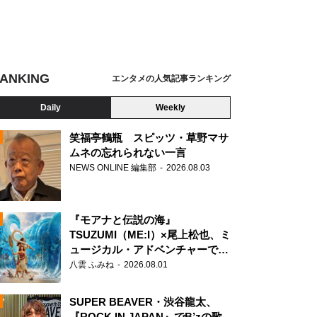
ANKING
エンタメの人気記事ランキング
Daily
Weekly
笑福亭鶴瓶 スピッツ・草野マサ
ムネの忘れられない一言
NEWS ONLINE 編集部
2026.08.03
N
『モアナと伝説の海』
TSUZUMI（ME:I）×尾上松也、ミ
ュージカル・アドベンチャーで美
声を響かせる
八雲 ふみね
2026.08.01
SUPER BEAVER・渋谷龍太、
『ROCK IN JAPAN』でB’zの歌