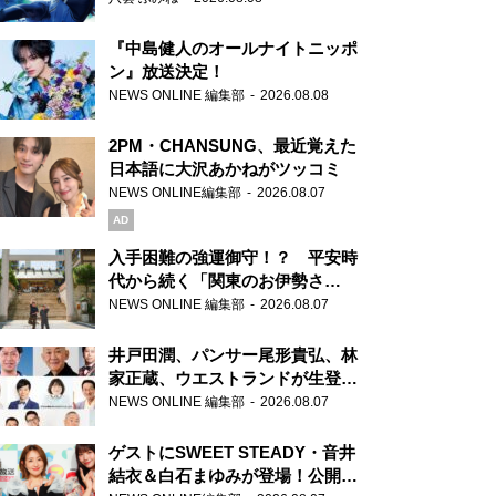
『中島健人のオールナイトニッポ
ン』放送決定！
NEWS ONLINE 編集部
2026.08.08
2PM・CHANSUNG、最近覚えた
日本語に大沢あかねがツッコミ
NEWS ONLINE編集部
2026.08.07
AD
入手困難の強運御守！？ 平安時
代から続く「関東のお伊勢さ
ま」、芝大神宮にてランパンプス
NEWS ONLINE 編集部
2026.08.07
が合格祈願！
井戸田潤、パンサー尾形貴弘、林
家正蔵、ウエストランドが生登
場！『ラジオビバリー昼ズ』
NEWS ONLINE 編集部
2026.08.07
ゲストにSWEET STEADY・音井
結衣＆白石まゆみが登場！公開収