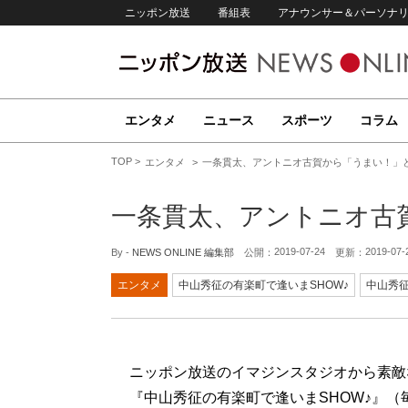
ニッポン放送
番組表
アナウンサー＆パーソナ
エンタメ
ニュース
スポーツ
コラム
TOP
エンタメ
一条貫太、アントニオ古賀から「うまい！」と
一条貫太、アントニオ古
2019-07-24
2019-07-
By -
NEWS ONLINE 編集部
公開：
更新：
エンタメ
中山秀征の有楽町で逢いまSHOW♪
中山秀
ニッポン放送のイマジンスタジオから素敵
『中山秀征の有楽町で逢いまSHOW♪』（