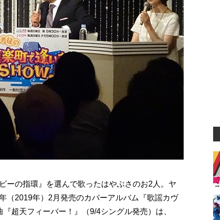
ビーの指環』を選んで歌ったはやぶさのお2人。ヤ
（2019年）2月発売のカバーアルバム『歌謡カヴ
『超天フィーバー！』（9/4シングル発売）は、