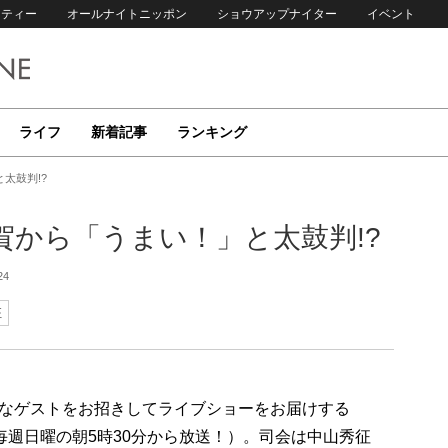
リティー
オールナイトニッポン
ショウアップナイター
イベント
ライフ
新着記事
ランキング
太鼓判!?
賀から「うまい！」と太鼓判!?
24
征
なゲストをお招きしてライブショーをお届けする
毎週日曜の朝5時30分から放送！）。司会は中山秀征