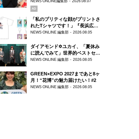
録で素顔全開！
NEWS ONLINE編集部
2026.08.07
AD
「私のプリティな顔がプリントさ
れたTシャツです！」『長浜広奈
天下無双』初の番組グッズ発売
NEWS ONLINE 編集部
2026.08.05
ダイアモンド✡ユカイ、「夏休み
に読んでみて」世界的ベストセラ
ー『アナスタシア』を紹介
NEWS ONLINE 編集部
2026.08.05
GREEN×EXPO 2027まであと8ヶ
月！“花博”の魅力届けたい！#2
NEWS ONLINE 編集部
2026.08.05