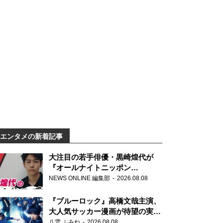
エンタメの新着記事
大注目の若手俳優・黒崎煌代が
『オールナイトニッポン
0(ZERO)』に初登場「今からとて
NEWS ONLINE 編集部
2026.08.08
もワクワクしております！」
『ブルーロック』高橋文哉主演、
大人気サッカー漫画が待望の実写
映画に
八雲 ふみね
2026.08.08