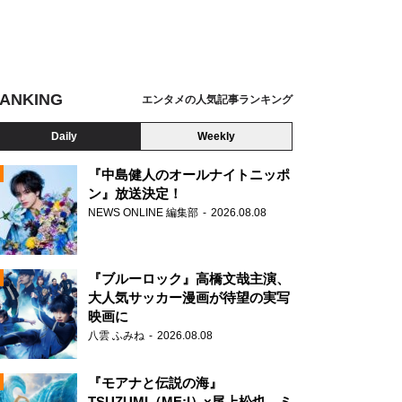
ANKING
エンタメの人気記事ランキング
Daily
Weekly
『中島健人のオールナイトニッポ
ン』放送決定！
NEWS ONLINE 編集部
2026.08.08
N
『ブルーロック』高橋文哉主演、
大人気サッカー漫画が待望の実写
映画に
八雲 ふみね
2026.08.08
『モアナと伝説の海』
TSUZUMI（ME:I）×尾上松也、ミ