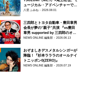
ュージカル・アドベンチャーで美
声を響かせる
八雲 ふみね
2026.08.01
三四郎とトヨタ自動車・豊田章男
会長が夢の“親子”共演 『vs豊田
章男 supported by 三四郎のオー
ルナイトニッポン0(ZERO)』
NEWS ONLINE 編集部
2026.06.13
N
おぞましきデスメタルシンガーが
降臨！『杉本ラララのオールナイ
トニッポン0(ZERO)』
NEWS ONLINE 編集部
2026.07.19
N