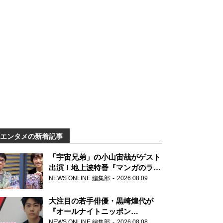
エンタメの新着記事
「宇宙兄弟」の小山宙哉がゲスト
出演！地上波特番『マンガのラジ
オ 宇宙兄弟スペシャル 』
NEWS ONLINE 編集部
2026.08.09
大注目の若手俳優・黒崎煌代が
『オールナイトニッポン
0(ZERO)』に初登場「今からとて
NEWS ONLINE 編集部
2026.08.08