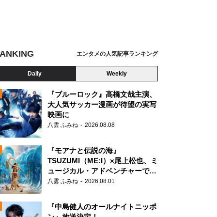
ANKING
エンタメの人気記事ランキング
Daily
Weekly
『ブルーロック』高橋文哉主演、
大人気サッカー漫画が待望の実写
映画に
N
八雲 ふみね
2026.08.08
『モアナと伝説の海』
TSUZUMI（ME:I）×尾上松也、ミ
ュージカル・アドベンチャーで美
声を響かせる
八雲 ふみね
2026.08.01
『中島健人のオールナイトニッポ
ン』放送決定！