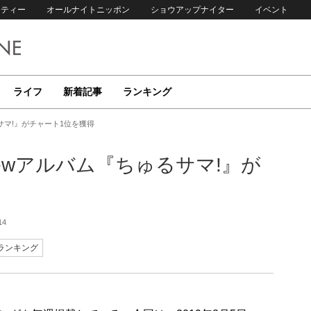
リティー
オールナイトニッポン
ショウアップナイター
イベント
ライフ
新着記事
ランキング
サマ!』がチャート1位を獲得
ewアルバム『ちゅるサマ!』が
14
ランキング