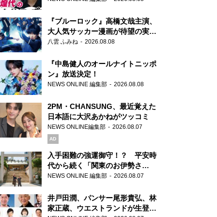
もワクワクしております！」
『ブルーロック』高橋文哉主演、
大人気サッカー漫画が待望の実写
映画に
八雲 ふみね
2026.08.08
『中島健人のオールナイトニッポ
ン』放送決定！
NEWS ONLINE 編集部
2026.08.08
2PM・CHANSUNG、最近覚えた
日本語に大沢あかねがツッコミ
NEWS ONLINE編集部
2026.08.07
AD
入手困難の強運御守！？ 平安時
代から続く「関東のお伊勢さ
ま」、芝大神宮にてランパンプス
NEWS ONLINE 編集部
2026.08.07
が合格祈願！
井戸田潤、パンサー尾形貴弘、林
家正蔵、ウエストランドが生登