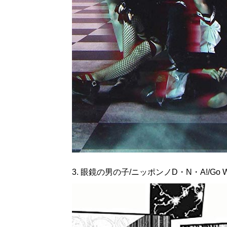
3. 眼鏡の男の子/ニッポンノD・N・A!/Go Wai