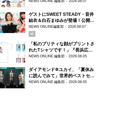
場！『ラジオビバリー昼ズ』
NEWS ONLINE 編集部
2026.08.07
ゲストにSWEET STEADY・音井
結衣＆白石まゆみが登場！公開収
録で素顔全開！
NEWS ONLINE編集部
2026.08.07
AD
「私のプリティな顔がプリントさ
れたTシャツです！」『長浜広奈
天下無双』初の番組グッズ発売
NEWS ONLINE 編集部
2026.08.05
ダイアモンド✡ユカイ、「夏休み
に読んでみて」世界的ベストセラ
ー『アナスタシア』を紹介
NEWS ONLINE 編集部
2026.08.05