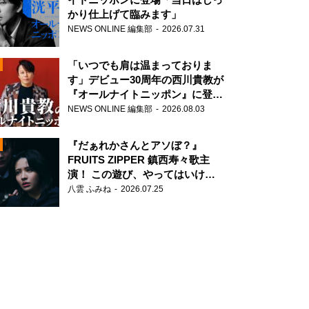
かり仕上げて臨みます」
NEWS ONLINE 編集部
2026.07.31
「いつでも肩は温まっておりま
す」デビュー30周年の西川貴教が
『オールナイトニッポン』に登
場！
NEWS ONLINE 編集部
2026.08.03
N
『だぁれかさんとアソぼ？』
FRUITS ZIPPER 鎮西寿々歌主
演！ この遊び、やってはいけま
せん。
八雲 ふみね
2026.07.25
N