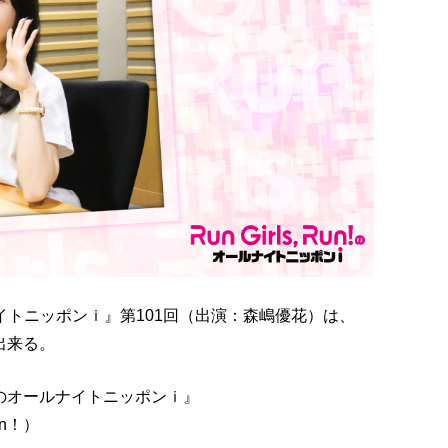
オールナイトニッポンｉ』第101回（出演：森嶋優花）は、
が出来る。
un！のオールナイトニッポンｉ』
un！）