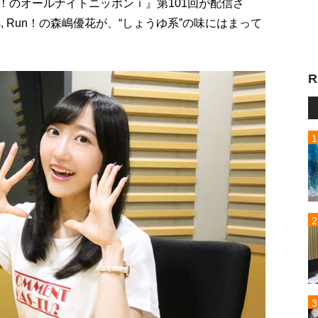
s, Run！のオールナイトニッポンｉ』第101回が配信さ
s, Run！の森嶋優花が、“しょうゆ系”の味にはまって
R