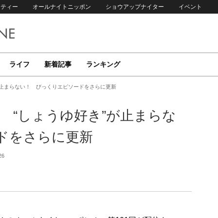
リティー
オールナイトニッポン
ショウアップナイター
イベント
ライフ
新着記事
ランキング
ゆ好き”が止まらない！ びっくりエピソードをさらに更新
森嶋優花 “しょうゆ好き”が止まらな
ドをさらに更新
26