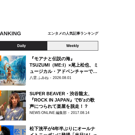
ANKING
エンタメの人気記事ランキング
Daily
Weekly
『モアナと伝説の海』
TSUZUMI（ME:I）×尾上松也、ミ
ュージカル・アドベンチャーで美
N
声を響かせる
八雲 ふみね
2026.08.01
SUPER BEAVER・渋谷龍太、
『ROCK IN JAPAN』でB’zの歌
声につられて楽屋を脱走！？
NEWS ONLINE 編集部
2017.08.14
松下洸平が4年半ぶりにオールナ
イトニッポンに登場「当日はしっ