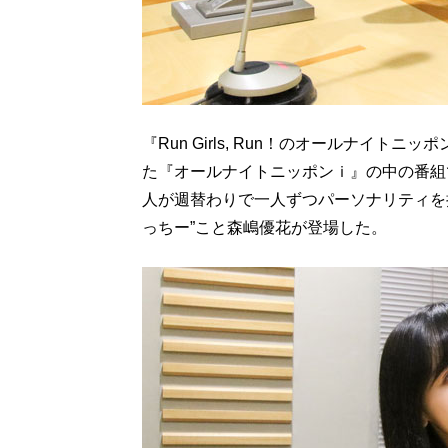
『Run Girls, Run！のオールナイト
た『オールナイトニッポンｉ』の中の番組で、声
人が週替わりで一人ずつパーソナリティを担当。今
っちー”こと森嶋優花が登場した。