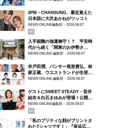
2PM・CHANSUNG、最近覚えた
日本語に大沢あかねがツッコミ
NEWS ONLINE編集部
2026.08.07
AD
入手困難の強運御守！？ 平安時
代から続く「関東のお伊勢さ
ま」、芝大神宮にてランパンプス
NEWS ONLINE 編集部
2026.08.07
が合格祈願！
井戸田潤、パンサー尾形貴弘、林
家正蔵、ウエストランドが生登
場！『ラジオビバリー昼ズ』
NEWS ONLINE 編集部
2026.08.07
ゲストにSWEET STEADY・音井
結衣＆白石まゆみが登場！公開収
録で素顔全開！
NEWS ONLINE編集部
2026.08.07
AD
「私のプリティな顔がプリントさ
れたTシャツです！」『長浜広奈