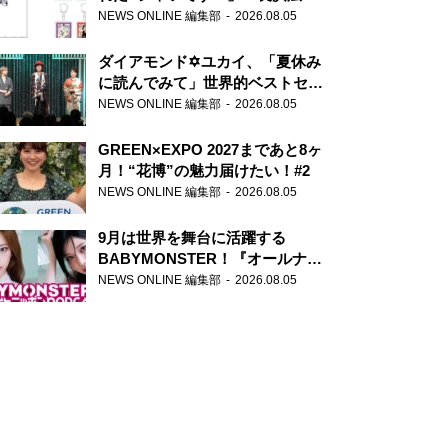
天下無双』初の番組グッズ発売
NEWS ONLINE 編集部
2026.08.05
ダイアモンド✡ユカイ、「夏休み
に読んでみて」世界的ベストセラ
ー『アナスタシア』を紹介
NEWS ONLINE 編集部
2026.08.05
GREEN×EXPO 2027まであと8ヶ
月！“花博”の魅力届けたい！#2
NEWS ONLINE 編集部
2026.08.05
9月は世界を舞台に活躍する
BABYMONSTER！『オールナイ
トニッポンPODCAST』月替わり
NEWS ONLINE 編集部
2026.08.05
パーソナリティ