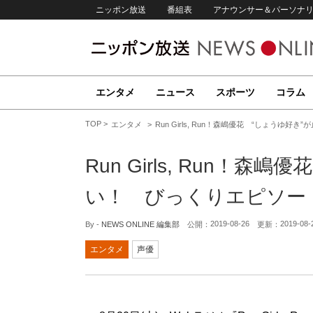
ニッポン放送
番組表
アナウンサー＆パーソナ
エンタメ
ニュース
スポーツ
コラム
TOP
エンタメ
Run Girls, Run！森嶋優花 “しょう
Run Girls, Run！
い！ びっくりエピソー
2019-08-26
2019-08-
By -
NEWS ONLINE 編集部
公開：
更新：
エンタメ
声優