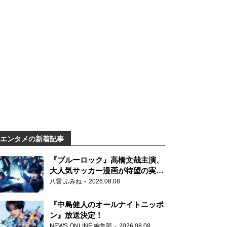
エンタメの新着記事
『ブルーロック』高橋文哉主演、
大人気サッカー漫画が待望の実写
映画に
八雲 ふみね
2026.08.08
『中島健人のオールナイトニッポ
ン』放送決定！
NEWS ONLINE 編集部
2026.08.08