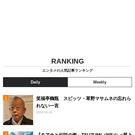
RANKING
エンタメの人気記事ランキング
Daily
Weekly
笑福亭鶴瓶 スピッツ・草野マサムネの忘れら
れない一言
2026.08.03
『モアナと伝説の海』TSUZUMI（ME:I）×尾上