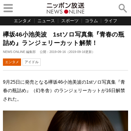
エンタメ
ニュース
スポーツ
コラム
ライフ
欅坂46小池美波 1stソロ写真集『青春の瓶
詰め』ランジェリーカット解禁！
NEWS ONLINE 編集部
公開：
2019-09-16
（
2019-09-16
更新）
エンタメ
アイドル
9月25日に発売となる欅坂46小池美波の1stソロ写真集『青
春の瓶詰め』（幻冬舎）のランジェリーカットが16日解禁
された。