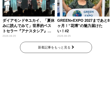
ダイアモンド✡ユカイ、「夏休
GREEN×EXPO 2027まであと8
みに読んでみて」世界的ベス
ヶ月！“花博”の魅力届けた
トセラー『アナスタシア』を
い！#2
紹介
2026.08.05
2026.08.05
新着記事をもっと見る