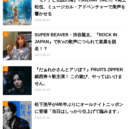
松也、ミュージカル・アドベンチャーで美声を
響かせる
2026.08.01
SUPER BEAVER・渋谷龍太、『ROCK IN
JAPAN』でB’zの歌声につられて楽屋を脱
走！？
2017.08.14
『だぁれかさんとアソぼ？』FRUITS ZIPPER
鎮西寿々歌主演！ この遊び、やってはいけま
せん。
2026.07.25
松下洸平が4年半ぶりにオールナイトニッポン
に登場「当日はしっかり仕上げて臨みます」
2026.07.31