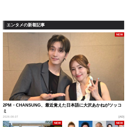
エンタメの新着記事
NEW
2PM・CHANSUNG、最近覚えた日本語に大沢あかねがツッコ
ミ
2026.08.07
AD
NEW
NEW