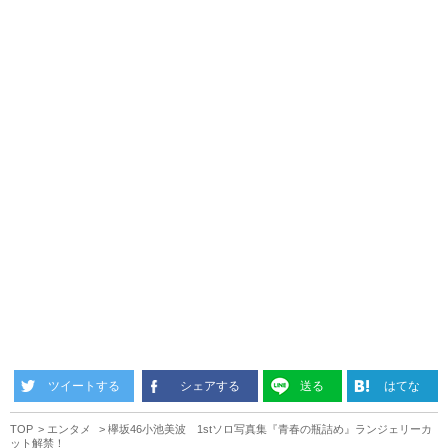
ツイートする
シェアする
送る
はてな
TOP
エンタメ
欅坂46小池美波 1stソロ写真集『青春の瓶詰め』ランジェリーカ
ット解禁！