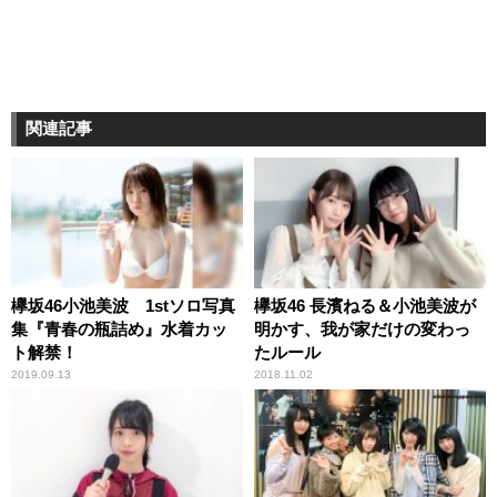
関連記事
欅坂46小池美波 1stソロ写真
欅坂46 長濱ねる＆小池美波が
集『青春の瓶詰め』水着カッ
明かす、我が家だけの変わっ
ト解禁！
たルール
2019.09.13
2018.11.02