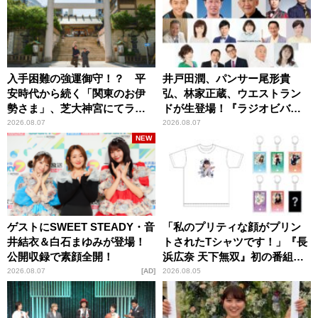
入手困難の強運御守！？ 平
井戸田潤、パンサー尾形貴
安時代から続く「関東のお伊
弘、林家正蔵、ウエストラン
勢さま」、芝大神宮にてラン
ドが生登場！『ラジオビバリ
パンプスが合格祈願！
ー昼ズ』
2026.08.07
2026.08.07
NEW
ゲストにSWEET STEADY・音
「私のプリティな顔がプリン
井結衣＆白石まゆみが登場！
トされたTシャツです！」『長
公開収録で素顔全開！
浜広奈 天下無双』初の番組グ
ッズ発売
2026.08.07
AD
2026.08.05