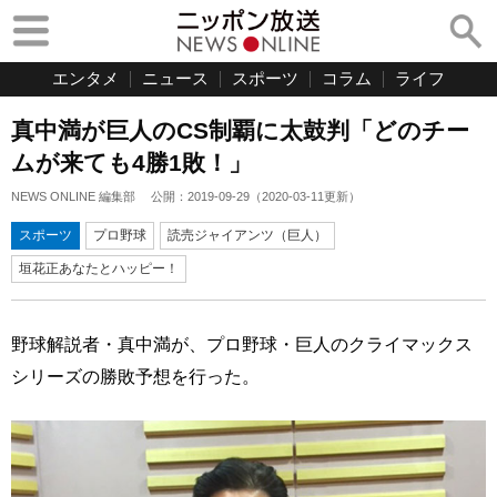
エンタメ
ニュース
スポーツ
コラム
ライフ
真中満が巨人のCS制覇に太鼓判「どのチー
ムが来ても4勝1敗！」
NEWS ONLINE 編集部
公開：
2019-09-29
（
2020-03-11
更新）
スポーツ
プロ野球
読売ジャイアンツ（巨人）
垣花正あなたとハッピー！
野球解説者・真中満が、プロ野球・巨人のクライマックス
シリーズの勝敗予想を行った。