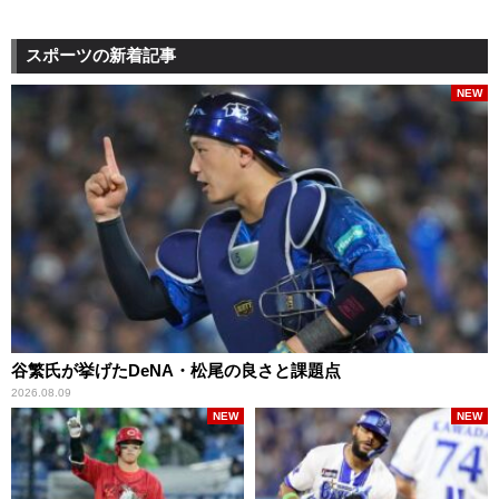
スポーツの新着記事
NEW
谷繁氏が挙げたDeNA・松尾の良さと課題点
2026.08.09
NEW
NEW