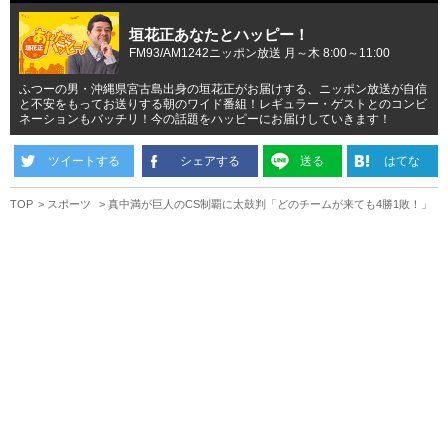
垣花正あなたとハッピー！
FM93/AM1242ニッポン放送 月～木 8:00～11:00
ふつーの男・沖縄県宮古島出身の垣花正がお届けする、ニッポン放送が自信
と不安をもってお送りする朝のワイド番組！レギュラー・ゲストとのコンビ
ネーションもバッチリ！今の話題をハッピーにお届けしていきます！
ツイートする
シェアする
送る
はてな
TOP
スポーツ
真中満が巨人のCS制覇に太鼓判「どのチームが来ても4勝1敗！」