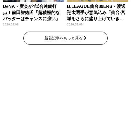
DeNA・度会が4試合連続打
B.LEAGUE仙台89ERS・渡辺
点！前田智徳氏「超積極的な
翔太選手が意気込み「仙台‧宮
バッターはチャンスに強い」
城をさらに盛り上げていきた
いです」
2026.08.08
2026.08.08
新着記事をもっと見る