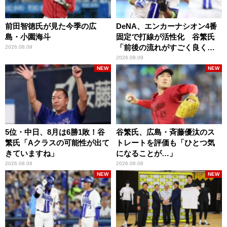
前田智徳氏が見た今季の広
DeNA、エンカーナシオン4番
島・小園海斗
固定で打線が活性化 谷繁氏
「前後の流れがすごく良くな
2026.08.09
りましたね」
2026.08.09
NEW
NEW
5位・中日、8月は6勝1敗！谷
谷繁氏、広島・斉藤優汰のス
繁氏「Aクラスの可能性が出て
トレートを評価も「ひとつ気
きていますね」
になることが…」
2026.08.08
2026.08.08
NEW
NEW