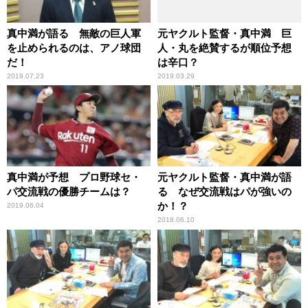
真中満が語る 無敵の巨人軍
元ヤクルト監督・真中満 巨
を止められるのは、アノ球団
人・丸を絶賛するが順位予想
だ！
は辛口？
2019.07.23
2019.03.29
真中満が予想 プロ野球セ・
元ヤクルト監督・真中満が語
パ交流戦の優勝チームは？
る なぜ交流戦はパが強いの
か！？
2019.06.04
2018.06.10