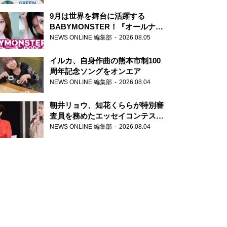
9月は世界を舞台に活躍する
BABYMONSTER！『オールナイ
トニッポンPODCAST』月替わり
NEWS ONLINE 編集部
2026.08.05
パーソナリティ
イルカ、自身作曲の熊本市制100
周年記念ソングをオンエア
NEWS ONLINE 編集部
2026.08.04
朝井リョウ、知花くららが特別審
査員を務めたエッセイコンテスト
の特別番組「#いまあなたに伝え
NEWS ONLINE 編集部
2026.08.04
たいこと」