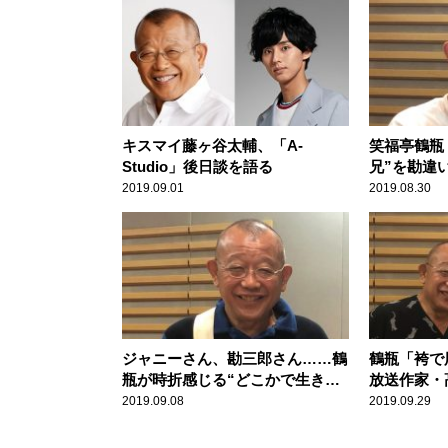
キスマイ藤ヶ谷太輔、「A-
笑福亭鶴瓶
Studio」後日談を語る
兄”を勘違
2019.09.01
2019.08.30
ジャニーさん、勘三郎さん……鶴
鶴瓶「袴で
瓶が時折感じる“どこかで生きて
放送作家・
る人”の魂
2019.09.08
2019.09.29