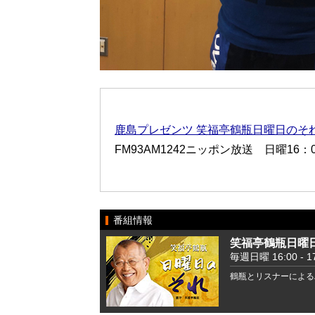
鹿島プレゼンツ 笑福亭鶴瓶日曜日のそ
FM93AM1242ニッポン放送 日曜16：00
番組情報
笑福亭鶴瓶日曜
毎週日曜 16:00 - 17
鶴瓶とリスナーによる