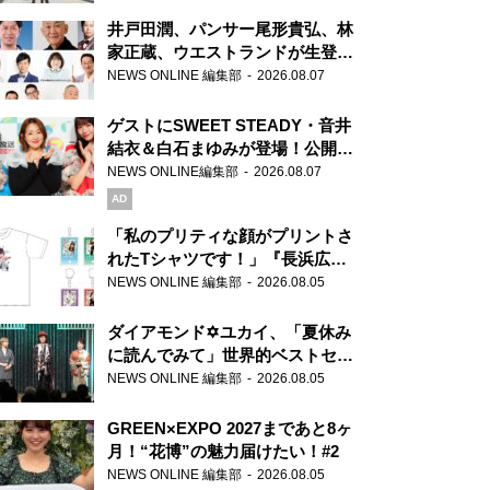
が合格祈願！
井戸田潤、パンサー尾形貴弘、林
家正蔵、ウエストランドが生登
場！『ラジオビバリー昼ズ』
NEWS ONLINE 編集部
2026.08.07
ゲストにSWEET STEADY・音井
結衣＆白石まゆみが登場！公開収
録で素顔全開！
NEWS ONLINE編集部
2026.08.07
AD
「私のプリティな顔がプリントさ
れたTシャツです！」『長浜広奈
天下無双』初の番組グッズ発売
NEWS ONLINE 編集部
2026.08.05
ダイアモンド✡ユカイ、「夏休み
に読んでみて」世界的ベストセラ
ー『アナスタシア』を紹介
NEWS ONLINE 編集部
2026.08.05
GREEN×EXPO 2027まであと8ヶ
月！“花博”の魅力届けたい！#2
NEWS ONLINE 編集部
2026.08.05