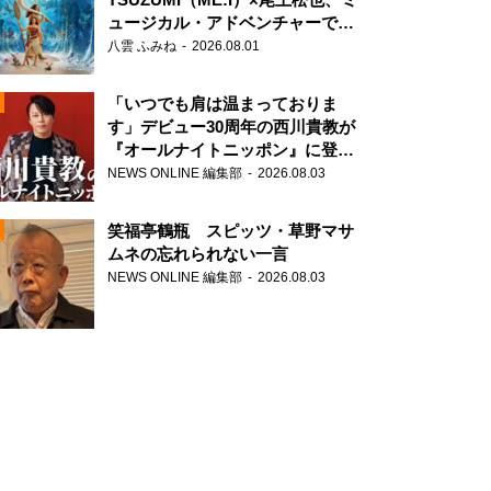
ュージカル・アドベンチャーで美
声を響かせる
八雲 ふみね
2026.08.01
「いつでも肩は温まっておりま
す」デビュー30周年の西川貴教が
『オールナイトニッポン』に登
場！
NEWS ONLINE 編集部
2026.08.03
N
笑福亭鶴瓶 スピッツ・草野マサ
ムネの忘れられない一言
NEWS ONLINE 編集部
2026.08.03
N