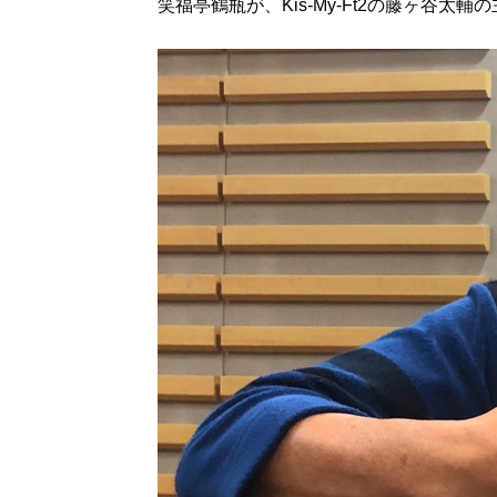
笑福亭鶴瓶が、Kis-My-Ft2の藤ヶ谷太