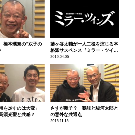
 橋本環奈の“双子の
藤ヶ谷太輔が一人二役を演じる本
い
格派サスペンス『ミラー・ツイン
ズ』
2019.04.05
用を足すのは大変」
さすが親子？ 鶴瓶と駿河太郎と
高須光聖と共感？
の意外な共通点
2018.11.18