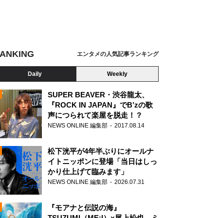
ANKING
エンタメの人気記事ランキング
Daily
Weekly
SUPER BEAVER・渋谷龍太、
『ROCK IN JAPAN』でB’zの歌
声につられて楽屋を脱走！？
N
NEWS ONLINE 編集部
2017.08.14
松下洸平が4年半ぶりにオールナ
イトニッポンに登場「当日はしっ
かり仕上げて臨みます」
NEWS ONLINE 編集部
2026.07.31
『モアナと伝説の海』
TSUZUMI（ME:I）×尾上松也、ミ