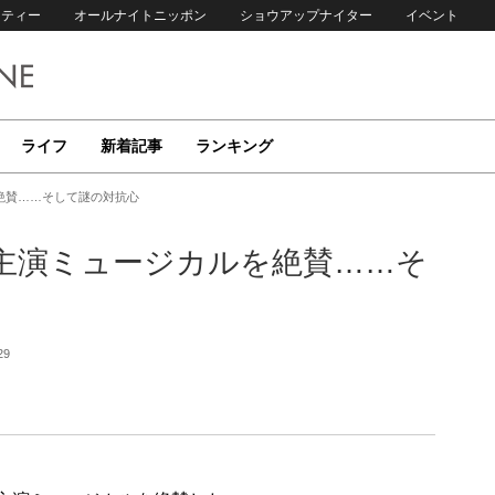
リティー
オールナイトニッポン
ショウアップナイター
イベント
ライフ
新着記事
ランキング
絶賛……そして謎の対抗心
主演ミュージカルを絶賛……そ
29