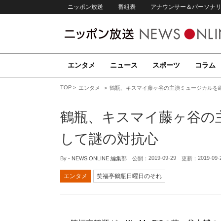
ニッポン放送
番組表
アナウンサー＆パーソナ
エンタメ
ニュース
スポーツ
コラム
TOP
エンタメ
鶴瓶、キスマイ藤ヶ谷の主演ミュージカルを
鶴瓶、キスマイ藤ヶ谷の
して謎の対抗心
2019-09-29
2019-09-
By -
NEWS ONLINE 編集部
公開：
更新：
エンタメ
笑福亭鶴瓶日曜日のそれ