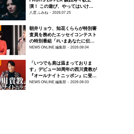
演！ この遊び、やってはいけま
せん。
八雲 ふみね
2026.07.25
朝井リョウ、知花くららが特別審
査員を務めたエッセイコンテスト
の特別番組「#いまあなたに伝え
たいこと」
NEWS ONLINE 編集部
2026.08.04
N
「いつでも肩は温まっておりま
す」デビュー30周年の西川貴教が
『オールナイトニッポン』に登
場！
NEWS ONLINE 編集部
2026.08.03
N