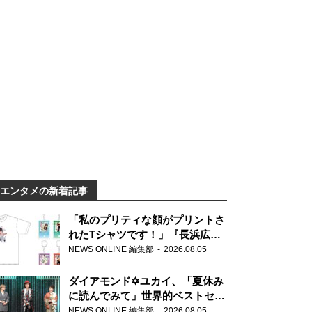
エンタメの新着記事
「私のプリティな顔がプリントさ
れたTシャツです！」『長浜広奈
天下無双』初の番組グッズ発売
NEWS ONLINE 編集部
2026.08.05
ダイアモンド✡ユカイ、「夏休み
に読んでみて」世界的ベストセラ
ー『アナスタシア』を紹介
NEWS ONLINE 編集部
2026.08.05