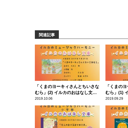
関連記事
「くまのヨーキィさんとちいさな
「くまのヨ
むら」(2) イルカのおはなし文庫
むら」(1)
第190回
第189回
2019.10.06
2019.09.29