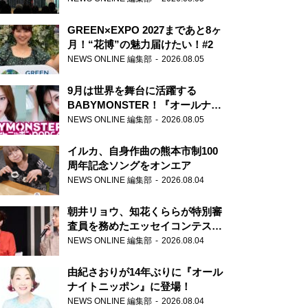
GREEN×EXPO 2027まであと8ヶ
月！“花博”の魅力届けたい！#2
NEWS ONLINE 編集部
2026.08.05
9月は世界を舞台に活躍する
BABYMONSTER！『オールナイ
トニッポンPODCAST』月替わり
NEWS ONLINE 編集部
2026.08.05
パーソナリティ
イルカ、自身作曲の熊本市制100
周年記念ソングをオンエア
NEWS ONLINE 編集部
2026.08.04
朝井リョウ、知花くららが特別審
査員を務めたエッセイコンテスト
の特別番組「#いまあなたに伝え
NEWS ONLINE 編集部
2026.08.04
たいこと」
由紀さおりが14年ぶりに『オール
ナイトニッポン』に登場！
NEWS ONLINE 編集部
2026.08.04