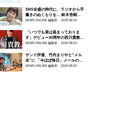
SNS全盛の時代に、ラジオから手
書きのぬくもりを… 鈴木杏樹の
直筆はがきが届く！
NEWS ONLINE 編集部
2026.08.03
『MUSIC10』こちら有楽町駅前
郵便局
「いつでも肩は温まっておりま
す」デビュー30周年の西川貴教が
『オールナイトニッポン』に登
NEWS ONLINE 編集部
2026.08.03
場！
サンド伊達、竹内まりやと”メル
友”に 「今ほぼ毎日」メールのや
り取り明かす
NEWS ONLINE 編集部
2026.08.03