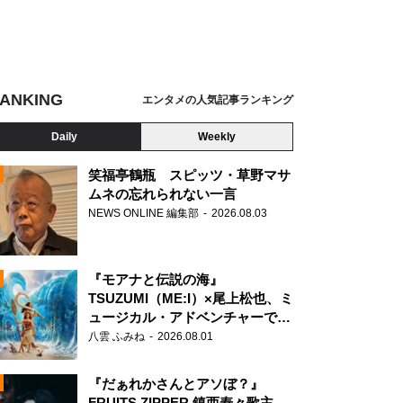
ANKING
エンタメの人気記事ランキング
Daily
Weekly
笑福亭鶴瓶 スピッツ・草野マサ
ムネの忘れられない一言
NEWS ONLINE 編集部
2026.08.03
N
『モアナと伝説の海』
TSUZUMI（ME:I）×尾上松也、ミ
ュージカル・アドベンチャーで美
声を響かせる
八雲 ふみね
2026.08.01
『だぁれかさんとアソぼ？』
FRUITS ZIPPER 鎮西寿々歌主