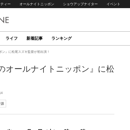
リティー
オールナイトニッポン
ショウアップナイター
イベント
ライフ
新着記事
ランキング
ッポン』に松尾スズキ監督が初出演！
源のオールナイトニッポン』に松
14
野源