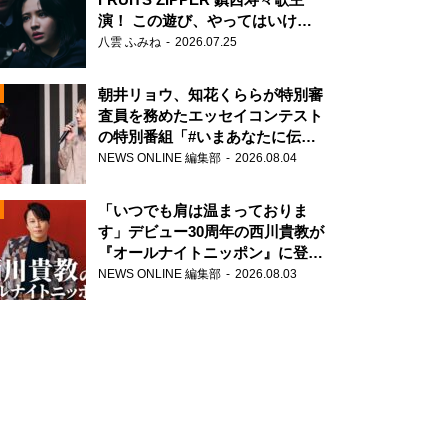
演！ この遊び、やってはいけま
せん。
八雲 ふみね
2026.07.25
朝井リョウ、知花くららが特別審
査員を務めたエッセイコンテスト
の特別番組「#いまあなたに伝え
たいこと」
NEWS ONLINE 編集部
2026.08.04
N
「いつでも肩は温まっておりま
す」デビュー30周年の西川貴教が
『オールナイトニッポン』に登
場！
NEWS ONLINE 編集部
2026.08.03
N