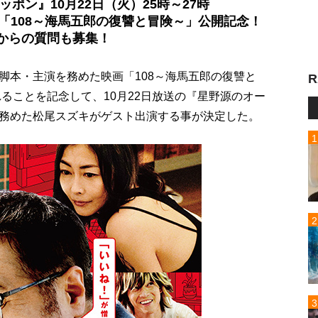
ポン』10月22日（火）25時～27時
「108～海馬五郎の復讐と冒険～」公開記念！
からの質問も募集！
脚本・主演を務めた映画「108～海馬五郎の復讐と
R
れることを記念して、10月22日放送の『星野源のオー
務めた松尾スズキがゲスト出演する事が決定した。