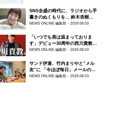
SNS全盛の時代に、ラジオから手
書きのぬくもりを… 鈴木杏樹の
直筆はがきが届く！
NEWS ONLINE 編集部
2026.08.03
『MUSIC10』こちら有楽町駅前
郵便局
「いつでも肩は温まっておりま
す」デビュー30周年の西川貴教が
『オールナイトニッポン』に登
NEWS ONLINE 編集部
2026.08.03
場！
サンド伊達、竹内まりやと”メル
友”に 「今ほぼ毎日」メールのや
り取り明かす
NEWS ONLINE 編集部
2026.08.03