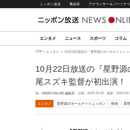
ニッポン放送
番組表
アナウンサー＆パーソナ
エンタメ
ニュース
スポーツ
コラム
TOP
エンタメ
10月22日放送の『星野源のオールナイトニ
10月22日放送の『星野
尾スズキ監督が初出演！
2019-10-16
2020-02-
By -
NEWS ONLINE 編集部
公開：
更新：
エンタメ
星野源のオールナイトニッポン
映画
星