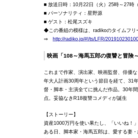
■ 放送日時：10月22日（火）25時～27
■ パーソナリティ：星野源
■ ゲスト：松尾スズキ
◆この番組の模様は、radikoのタイム
⇒
http://radiko.jp/#!/ts/LFR/20191023010
映画「108～海馬五郎の復讐と冒険
これまで作家、演出家、映画監督、俳優な
年大人計画30周年という節目を経て、31
督・脚本・主演全てに挑んだ作品。30年
点。妥協なきR18復讐コメディが誕生
【ストーリー】
資産1000万円を使い果たし、「いいね！
ある日、脚本家・海馬五郎は、愛する妻・