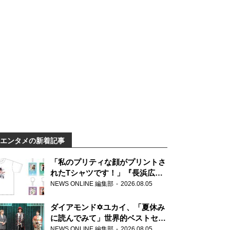
エンタメの新着記事
「私のプリティな顔がプリントさ
れたTシャツです！」『長浜広奈
天下無双』初の番組グッズ発売
NEWS ONLINE 編集部
2026.08.05
ダイアモンド✡ユカイ、「夏休み
に読んでみて」世界的ベストセラ
ー『アナスタシア』を紹介
NEWS ONLINE 編集部
2026.08.05