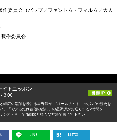
」製作委員会（バップ／ファントム・フィルム／大人
分
～」製作委員会
ナイトニッポン
 3:00
と幅広い活躍を続ける星野源が、“オールナイトニッポン”の歴史を
い」「できるだけ普段の感じ」の星野源がお送りする2時間を、
ラジオ・そしてradikoと様々な方法で感じて下さい！