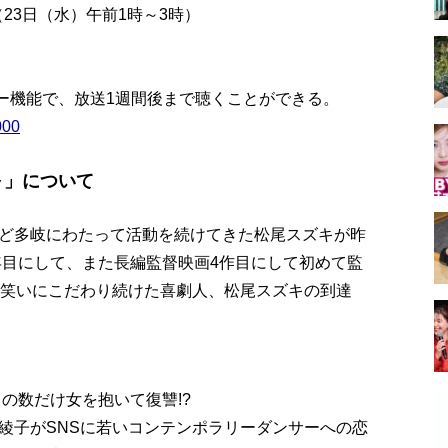
時（23日（水）午前1時～3時）
フリー機能で、放送1週間後まで聴くことができる。
000
～」について
ど多岐にわたって活動を続けてきた松尾スズキが昨
年目にして、また長編監督映画4作目にして初めて監
間笑いにこだわり続けた喜劇人、松尾スズキの到達
」の数だけ女を抱いて復讐!?
綾子がSNSに若いコンテンポラリーダンサーへの恋