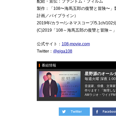
配給・宣伝：ファントム・フィルム
製作：「108〜海馬五郎の復讐と冒険〜
計画／パイプライン）
2019年/カラー/シネマスコープ/5.1ch/102
(C)2019「108～海馬五郎の復讐と冒険
公式サイト：
108-movie.com
Twitter：
@eiga108
番組情報
星野源のオール
毎週火曜 深夜 1:00 -
音楽家、俳優、文筆家
作ります！「無理しな
AMラジオ・ワイドFM