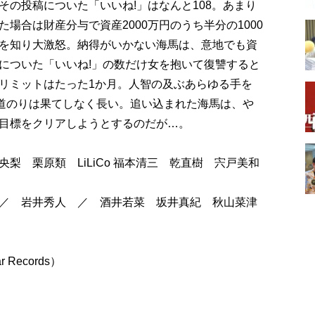
の投稿についた「いいね!」はなんと108。あまり
場合は財産分与で資産2000万円のうち半分の1000
を知り大激怒。納得がいかない海馬は、意地でも資
についた「いいね!」の数だけ女を抱いて復讐すると
リミットはたった1か月。人智の及ぶあらゆる手を
の道のりは果てしなく長い。追い込まれた海馬は、や
目標をクリアしようとするのだが…。
梨 栗原類 LiLiCo 福本清三 乾直樹 宍戸美和
／ 岩井秀人 ／ 酒井若菜 坂井真紀 秋山菜津
Records）