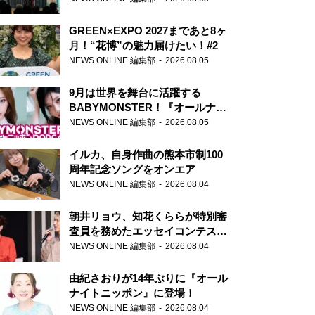
GREEN×EXPO 2027まであと8ヶ
月！“花博”の魅力届けたい！#2
NEWS ONLINE 編集部
2026.08.05
9月は世界を舞台に活躍する
BABYMONSTER！『オールナイ
トニッポンPODCAST』月替わり
NEWS ONLINE 編集部
2026.08.05
パーソナリティ
イルカ、自身作曲の熊本市制100
周年記念ソングをオンエア
NEWS ONLINE 編集部
2026.08.04
朝井リョウ、知花くららが特別審
査員を務めたエッセイコンテスト
の特別番組「#いまあなたに伝え
NEWS ONLINE 編集部
2026.08.04
たいこと」
由紀さおりが14年ぶりに『オール
ナイトニッポン』に登場！
NEWS ONLINE 編集部
2026.08.04