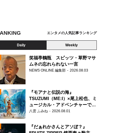
ANKING
エンタメの人気記事ランキング
Daily
Weekly
笑福亭鶴瓶 スピッツ・草野マサ
ムネの忘れられない一言
NEWS ONLINE 編集部
2026.08.03
N
『モアナと伝説の海』
TSUZUMI（ME:I）×尾上松也、ミ
ュージカル・アドベンチャーで美
声を響かせる
八雲 ふみね
2026.08.01
『だぁれかさんとアソぼ？』
FRUITS ZIPPER 鎮西寿々歌主