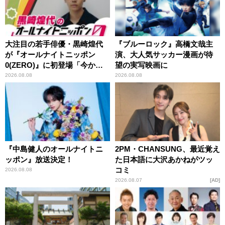
大注目の若手俳優・黒崎煌代
『ブルーロック』高橋文哉主
が『オールナイトニッポン
演、大人気サッカー漫画が待
0(ZERO)』に初登場「今から
望の実写映画に
とてもワクワクしておりま
2026.08.08
2026.08.08
す！」
『中島健人のオールナイトニ
2PM・CHANSUNG、最近覚え
ッポン』放送決定！
た日本語に大沢あかねがツッ
コミ
2026.08.08
2026.08.07
AD