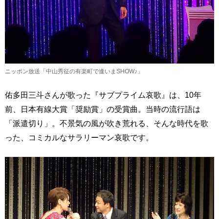
ニッポン放送「中山秀征の有楽町で逢いまSHOW♪」
佑多田三斗さんが歌った『サブプライム哀歌』は、10年
前、日本有線大賞「奨励賞」の受賞曲。当時の流行語は
「派遣切り」。不景気の風が吹き荒れる、そんな時代を歌
った、コミカルなサラリーマン哀歌です。