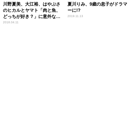
川野夏美、大江裕、はやぶさ
夏川りみ、9歳の息子がドラマ
のヒカルとヤマト「肉と魚、
ーに!?
どっちが好き？」に意外な答
2019.11.13
えが！？
2018.04.11