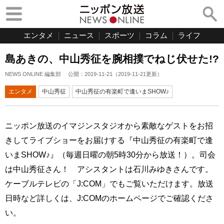
エンタメ
ニュース
スポーツ
コラム
ライフ
島あきの、中山秀征を腕相撲でねじ伏せた!?
NEWS ONLINE 編集部
公開：
2019-11-21
（
2019-11-21
更新）
エンタメ
中山秀征
中山秀征の有楽町で逢いまSHOW♪
ニッポン放送のイマジンスタジオから素敵なゲストをお招
きしてライブショーをお届けする『中山秀征の有楽町で逢
いまSHOW♪』（毎週日曜の朝5時30分から放送！）。司会
は中山秀征さん！ アシスタントは石川みゆきさんです。
ケーブルテレビの「J:COM」でもご覧いただけます。放送
日時など詳しくは、J:COMのホームページでご確認くださ
い。