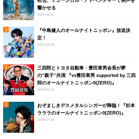
松也、ミュージカル・アドベンチャーで美声を
響かせる
2026.08.01
『中島健人のオールナイトニッポン』放送決
定！
2026.08.08
三四郎とトヨタ自動車・豊田章男会長が夢
の“親子”共演 『vs豊田章男 supported by 三四
郎のオールナイトニッポン0(ZERO)』
2026.06.13
おぞましきデスメタルシンガーが降臨！『杉本
ラララのオールナイトニッポン0(ZERO)』
2026.07.19