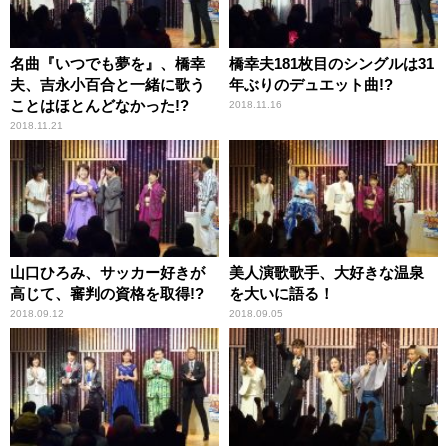
名曲『いつでも夢を』、橋幸
橋幸夫181枚目のシングルは31
夫、吉永小百合と一緒に歌う
年ぶりのデュエット曲!?
ことはほとんどなかった!?
2018.11.16
2018.11.21
山口ひろみ、サッカー好きが
美人演歌歌手、大好きな温泉
高じて、審判の資格を取得!?
を大いに語る！
2018.09.12
2018.09.05