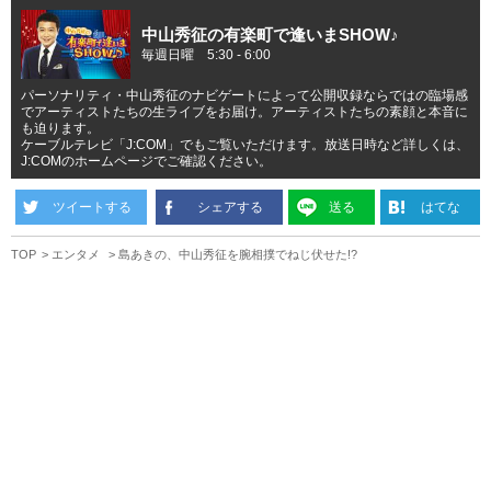
中山秀征の有楽町で逢いまSHOW♪
毎週日曜 5:30 - 6:00
パーソナリティ・中山秀征のナビゲートによって公開収録ならではの臨場感
でアーティストたちの生ライブをお届け。アーティストたちの素顔と本音に
も迫ります。
ケーブルテレビ「J:COM」でもご覧いただけます。放送日時など詳しくは、
J:COMのホームページでご確認ください。
ツイートする
シェアする
送る
はてな
TOP
エンタメ
島あきの、中山秀征を腕相撲でねじ伏せた!?