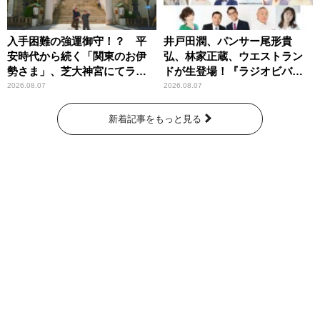
入手困難の強運御守！？ 平
井戸田潤、パンサー尾形貴
安時代から続く「関東のお伊
弘、林家正蔵、ウエストラン
勢さま」、芝大神宮にてラン
ドが生登場！『ラジオビバリ
パンプスが合格祈願！
ー昼ズ』
2026.08.07
2026.08.07
新着記事をもっと見る