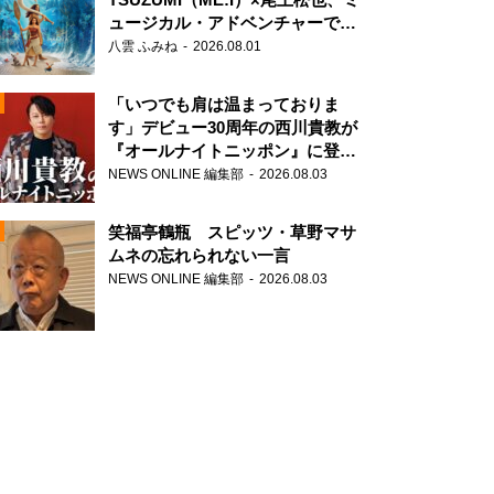
ュージカル・アドベンチャーで美
声を響かせる
八雲 ふみね
2026.08.01
「いつでも肩は温まっておりま
す」デビュー30周年の西川貴教が
『オールナイトニッポン』に登
場！
NEWS ONLINE 編集部
2026.08.03
N
笑福亭鶴瓶 スピッツ・草野マサ
ムネの忘れられない一言
NEWS ONLINE 編集部
2026.08.03
N