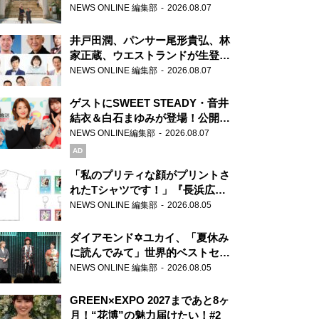
ま」、芝大神宮にてランパンプス
NEWS ONLINE 編集部
2026.08.07
が合格祈願！
井戸田潤、パンサー尾形貴弘、林
家正蔵、ウエストランドが生登
場！『ラジオビバリー昼ズ』
NEWS ONLINE 編集部
2026.08.07
ゲストにSWEET STEADY・音井
結衣＆白石まゆみが登場！公開収
録で素顔全開！
NEWS ONLINE編集部
2026.08.07
AD
「私のプリティな顔がプリントさ
れたTシャツです！」『長浜広奈
天下無双』初の番組グッズ発売
NEWS ONLINE 編集部
2026.08.05
ダイアモンド✡ユカイ、「夏休み
に読んでみて」世界的ベストセラ
ー『アナスタシア』を紹介
NEWS ONLINE 編集部
2026.08.05
GREEN×EXPO 2027まであと8ヶ
月！“花博”の魅力届けたい！#2