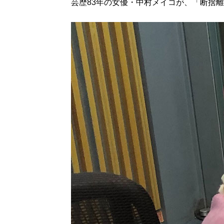
芸歴83年の女優・中村メイコが、「断捨