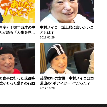
き字引！御年82才の中
中村メイコ 坂上忍に言いたいこ
んが語る「人生を見つ
ととは？
活のススメ」
2018.01.29
と食事に行った現役時
芸歴83年の女優・中村メイコは力
雄がとった驚きの行動
道山の“ボディガード”だった？
2019.10.28