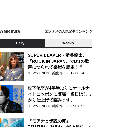
ANKING
エンタメの人気記事ランキング
Daily
Weekly
SUPER BEAVER・渋谷龍太、
『ROCK IN JAPAN』でB’zの歌
声につられて楽屋を脱走！？
N
NEWS ONLINE 編集部
2017.08.14
松下洸平が4年半ぶりにオールナ
イトニッポンに登場「当日はしっ
かり仕上げて臨みます」
NEWS ONLINE 編集部
2026.07.31
『モアナと伝説の海』
TSUZUMI（ME:I）×尾上松也、ミ