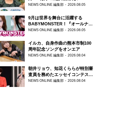
NEWS ONLINE 編集部
2026.08.05
9月は世界を舞台に活躍する
BABYMONSTER！『オールナイ
トニッポンPODCAST』月替わり
NEWS ONLINE 編集部
2026.08.05
パーソナリティ
イルカ、自身作曲の熊本市制100
周年記念ソングをオンエア
NEWS ONLINE 編集部
2026.08.04
朝井リョウ、知花くららが特別審
査員を務めたエッセイコンテスト
の特別番組「#いまあなたに伝え
NEWS ONLINE 編集部
2026.08.04
たいこと」