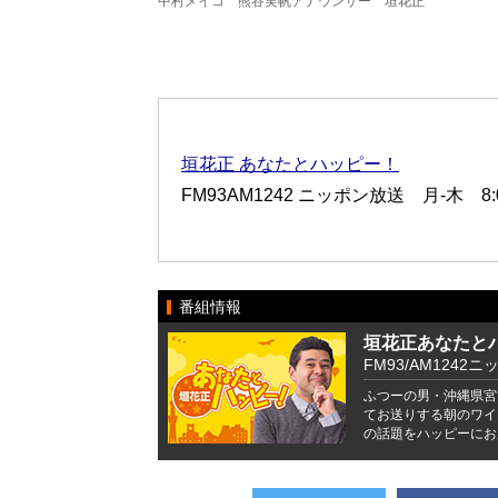
中村メイコ 熊谷実帆アナウンサー 垣花正
垣花正 あなたとハッピー！
FM93AM1242 ニッポン放送 月-木 8:00
番組情報
垣花正あなたと
FM93/AM1242ニ
ふつーの男・沖縄県宮
てお送りする朝のワイ
の話題をハッピーにお