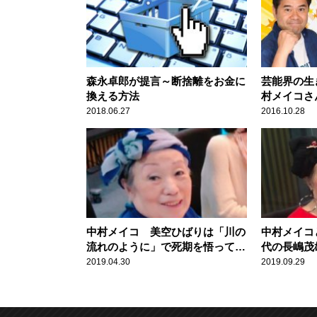
森永卓郎が提言～断捨離をお金に
芸能界の生
換える方法
村メイコさ
め直す 終
2018.06.27
2016.10.28
中村メイコ 美空ひばりは「川の
中村メイコ
流れのように」で死期を悟ってい
代の長嶋茂
た？
2019.04.30
2019.09.29