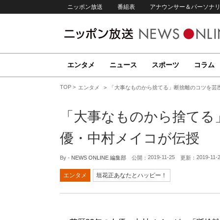
ニッポン放送
番組表
アナウンサー＆パーソナ
エンタメ
ニュース
スポーツ
コラム
TOP
エンタメ
「大事なものから捨てる」断捨離のコツを芸歴
「大事なものから捨てる
優・中村メイコが伝授
2019-11-25
2019-11-
By -
NEWS ONLINE 編集部
公開：
更新：
エンタメ
垣花正あなたとハッピー！