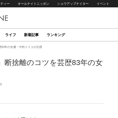
リティー
オールナイトニッポン
ショウアップナイター
イベント
ライフ
新着記事
ランキング
83年の女優・中村メイコが伝授
」断捨離のコツを芸歴83年の女
25