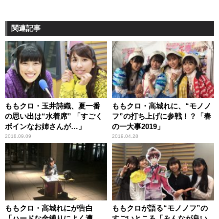
関連記事
ももクロ・玉井詩織、夏一番
ももクロ・高城れに、“モノノ
の思い出は“水着席” 「すごく
フ”の打ち上げに参戦！？「春
ボインなお姉さんが…」
の一大事2019」
2018.09.09
2019.04.28
ももクロ・高城れにが告白
ももクロが語る“モノノフ”の
「ハードな金縛りによく遭
すごいところ「みんなが良い