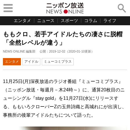
エンタメ
ニュース
スポーツ
コラム
ライフ
ももクロ、若手アイドルたちの凄さに脱帽
「全然レベルが違う」
NEWS ONLINE 編集部
公開：
2019-12-02
（
2020-01-10
更新）
エンタメ
アイドル
ミューコミプラス
11月25日(月)深夜放送のラジオ番組『ミューコミプラス』
（ニッポン放送・毎週月－木24時～）に、通算20枚目のニ
ューシングル『stay gold』を11月27日(水)にリリースす
る、ももいろクローバーZの玉井詩織と高城れにが出演し、
事務所の後輩アイドルたちについて語った。