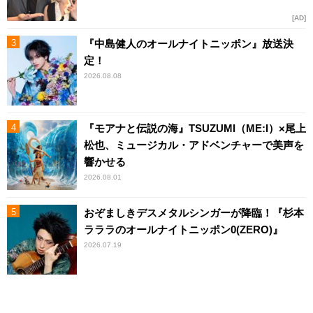
AD
『中島健人のオールナイトニッポン』放送決
定！
2026.08.08
『モアナと伝説の海』TSUZUMI（ME:I）×尾上
松也、ミュージカル・アドベンチャーで美声を
響かせる
2026.08.01
おぞましきデスメタルシンガーが降臨！『杉本
ラララのオールナイトニッポン0(ZERO)』
2026.07.19