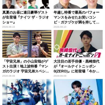
真夏のお昼に連日豪華ゲスト
年越し特番で最高のパフォー
が生登場『ナイツ ザ・ラジオ
マンスをみせたお笑いコン
ショー』
ビ・ガクヅケが満を持して
『オールナイトニッポン
2026.08.10
2026.08.10
0(ZERO)』に登場！
「宇宙兄弟」の小山宙哉がゲ
大注目の若手俳優・黒崎煌代
スト出演！地上波特番『マン
が『オールナイトニッポン
ガのラジオ 宇宙兄弟スペシャ
0(ZERO)』に初登場「今から
ル 』
とてもワクワクしておりま
2026.08.09
2026.08.08
す！」