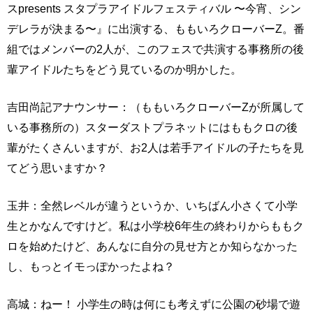
スpresents スタプラアイドルフェスティバル 〜今宵、シン
デレラが決まる〜』に出演する、ももいろクローバーZ。番
組ではメンバーの2人が、このフェスで共演する事務所の後
輩アイドルたちをどう見ているのか明かした。
吉田尚記アナウンサー：（ももいろクローバーZが所属して
いる事務所の）スターダストプラネットにはももクロの後
輩がたくさんいますが、お2人は若手アイドルの子たちを見
てどう思いますか？
玉井：全然レベルが違うというか、いちばん小さくて小学
生とかなんですけど。私は小学校6年生の終わりからももク
ロを始めたけど、あんなに自分の見せ方とか知らなかった
し、もっとイモっぽかったよね？
高城：ねー！ 小学生の時は何にも考えずに公園の砂場で遊