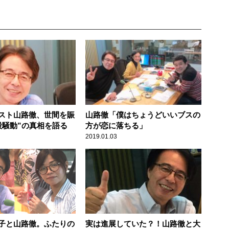
スト山路徹、世間を賑
山路徹「僕はちょうどいいブスの
股騒動”の真相を語る
方が恋に落ちる」
2019.01.03
子と山路徹。ふたりの
実は進展していた？！山路徹と大