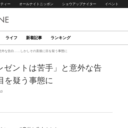
リティー
オールナイトニッポン
ショウアップナイター
イベント
ライフ
新着記事
ランキング
意外な告白……しかしその直後に目を疑う事態に
レゼントは苦手」と意外な告
目を疑う事態に
10