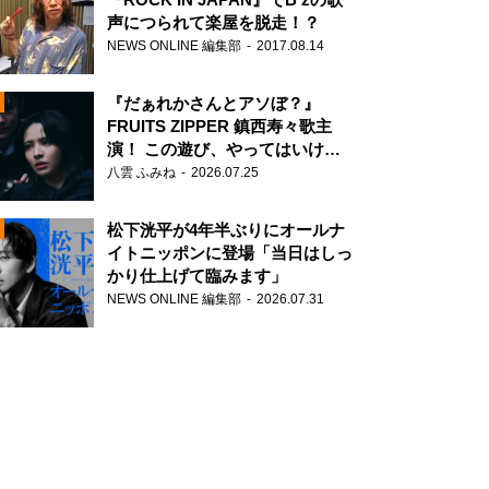
声につられて楽屋を脱走！？
NEWS ONLINE 編集部
2017.08.14
『だぁれかさんとアソぼ？』
FRUITS ZIPPER 鎮西寿々歌主
演！ この遊び、やってはいけま
せん。
八雲 ふみね
2026.07.25
N
松下洸平が4年半ぶりにオールナ
イトニッポンに登場「当日はしっ
かり仕上げて臨みます」
NEWS ONLINE 編集部
2026.07.31
N