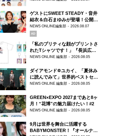
ゲストにSWEET STEADY・音井
結衣＆白石まゆみが登場！公開収
録で素顔全開！
NEWS ONLINE編集部
2026.08.07
AD
「私のプリティな顔がプリントさ
れたTシャツです！」『長浜広奈
天下無双』初の番組グッズ発売
NEWS ONLINE 編集部
2026.08.05
ダイアモンド✡ユカイ、「夏休み
に読んでみて」世界的ベストセラ
ー『アナスタシア』を紹介
NEWS ONLINE 編集部
2026.08.05
GREEN×EXPO 2027まであと8ヶ
月！“花博”の魅力届けたい！#2
NEWS ONLINE 編集部
2026.08.05
9月は世界を舞台に活躍する
BABYMONSTER！『オールナイ