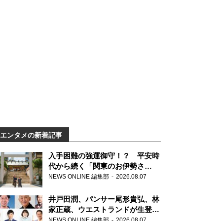
エンタメの新着記事
入手困難の強運御守！？ 平安時
代から続く「関東のお伊勢さ
ま」、芝大神宮にてランパンプス
NEWS ONLINE 編集部
2026.08.07
が合格祈願！
井戸田潤、パンサー尾形貴弘、林
家正蔵、ウエストランドが生登
場！『ラジオビバリー昼ズ』
NEWS ONLINE 編集部
2026.08.07