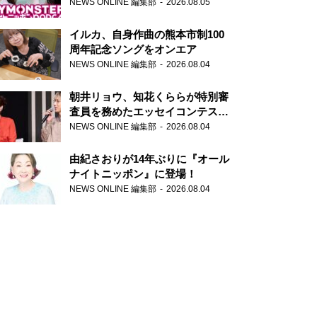
トニッポンPODCAST』月替わり
NEWS ONLINE 編集部
2026.08.05
パーソナリティ
イルカ、自身作曲の熊本市制100
周年記念ソングをオンエア
NEWS ONLINE 編集部
2026.08.04
朝井リョウ、知花くららが特別審
査員を務めたエッセイコンテスト
の特別番組「#いまあなたに伝え
NEWS ONLINE 編集部
2026.08.04
たいこと」
由紀さおりが14年ぶりに『オール
ナイトニッポン』に登場！
NEWS ONLINE 編集部
2026.08.04