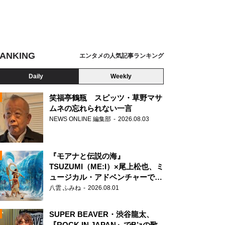
ANKING
エンタメの人気記事ランキング
Daily
Weekly
笑福亭鶴瓶 スピッツ・草野マサ
ムネの忘れられない一言
NEWS ONLINE 編集部
2026.08.03
N
『モアナと伝説の海』
TSUZUMI（ME:I）×尾上松也、ミ
ュージカル・アドベンチャーで美
声を響かせる
八雲 ふみね
2026.08.01
SUPER BEAVER・渋谷龍太、
『ROCK IN JAPAN』でB’zの歌