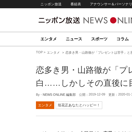
ニッポン放送
番組表
アナウンサー＆パーソナ
エンタメ
ニュース
スポーツ
コラム
TOP
エンタメ
恋多き男・山路徹が「プレゼントは苦手」と
恋多き男・山路徹が「プ
白……しかしその直後に
2019-12-09
2020-01-
By -
NEWS ONLINE 編集部
公開：
更新：
エンタメ
垣花正あなたとハッピー！