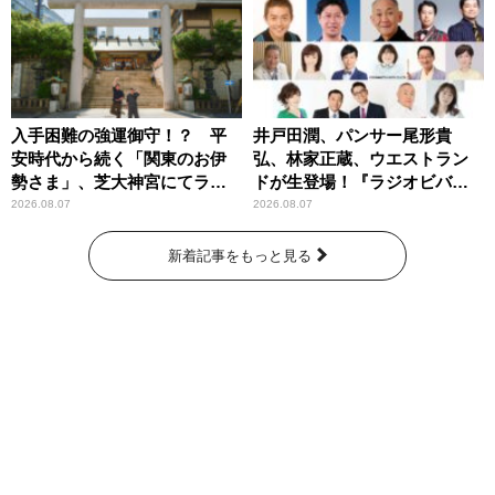
入手困難の強運御守！？ 平
井戸田潤、パンサー尾形貴
安時代から続く「関東のお伊
弘、林家正蔵、ウエストラン
勢さま」、芝大神宮にてラン
ドが生登場！『ラジオビバリ
パンプスが合格祈願！
ー昼ズ』
2026.08.07
2026.08.07
新着記事をもっと見る