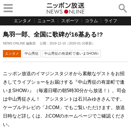
エンタメ
ニュース
スポーツ
コラム
ライフ
鳥羽一郎、全国に歌碑が16基ある!?
NEWS ONLINE 編集部
公開：
2019-12-10
（
2020-01-10
更新）
エンタメ
中山秀征
中山秀征の有楽町で逢いまSHOW♪
ニッポン放送のイマジンスタジオから素敵なゲストをお招
きしてライブショーをお届けする『中山秀征の有楽町で逢
いまSHOW♪』（毎週日曜の朝5時30分から放送！）。司会
は中山秀征さん！ アシスタントは石川みゆきさんです。
ケーブルテレビの「J:COM」でもご覧いただけます。放送
日時など詳しくは、J:COMのホームページでご確認くださ
い。