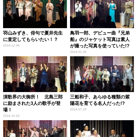
羽山みずき、俳句で夏井先生
鳥羽一郎、デビュー曲『兄弟
に査定してもらいたい！？
船』のジャケット写真は素人
が撮った写真を使っていた!?
2019.12.06
2019.01.30
演歌界の大御所！ 北島三郎
三船和子、あらゆる種類の紫
に励まされた3人の歌手が登
陽花を育てる名人だった!?
場！
2018.07.25
2018.10.24