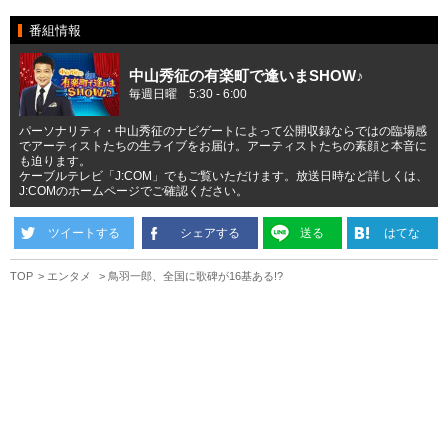
番組情報
中山秀征の有楽町で逢いまSHOW♪
毎週日曜 5:30 - 6:00
パーソナリティ・中山秀征のナビゲートによって公開収録ならではの臨場感
でアーティストたちの生ライブをお届け。アーティストたちの素顔と本音に
も迫ります。
ケーブルテレビ「J:COM」でもご覧いただけます。放送日時など詳しくは、
J:COMのホームページでご確認ください。
ツイートする
シェアする
送る
はてな
TOP
エンタメ
鳥羽一郎、全国に歌碑が16基ある!?