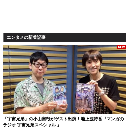
エンタメの新着記事
NEW
「宇宙兄弟」の小山宙哉がゲスト出演！地上波特番『マンガの
ラジオ 宇宙兄弟スペシャル 』