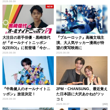
2026.08.09
NEW
大注目の若手俳優・黒崎煌代
『ブルーロック』高橋文哉主
が『オールナイトニッポン
演、大人気サッカー漫画が待
0(ZERO)』に初登場「今から
望の実写映画に
とてもワクワクしておりま
2026.08.08
2026.08.08
す！」
『中島健人のオールナイトニ
2PM・CHANSUNG、最近覚え
ッポン』放送決定！
た日本語に大沢あかねがツッ
コミ
2026.08.08
2026.08.07
AD