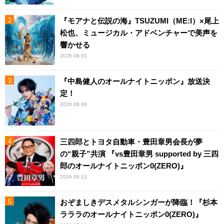
『モアナと伝説の海』TSUZUMI（ME:I）×尾上
松也、ミュージカル・アドベンチャーで美声を
響かせる
2026.08.01
『中島健人のオールナイトニッポン』放送決
定！
2026.08.08
三四郎とトヨタ自動車・豊田章男会長が夢
の“親子”共演 『vs豊田章男 supported by 三四
郎のオールナイトニッポン0(ZERO)』
2026.06.13
おぞましきデスメタルシンガーが降臨！『杉本
ラララのオールナイトニッポン0(ZERO)』