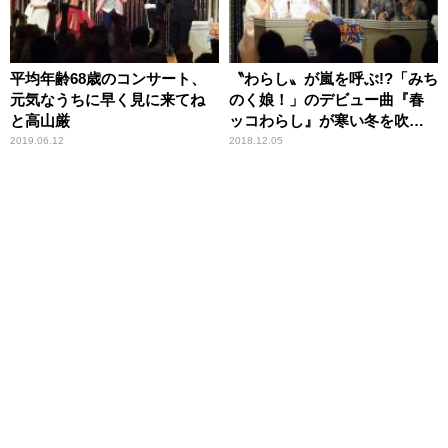
平均年齢68歳のコンサート、
〝わらし〟が嵐を呼ぶ!?「みち
元気なうちに早く見に来てね
のく娘！」のデビュー曲『春
と高山厳
ッコわらし』が寒い冬を吹き
飛ばす！
2019.06.12
2018.12.05