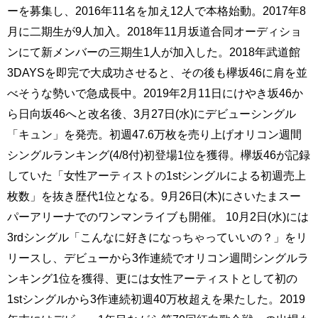
ーを募集し、2016年11名を加え12人で本格始動。2017年8
月に二期生が9人加入。2018年11月坂道合同オーディショ
ンにて新メンバーの三期生1人が加入した。2018年武道館
3DAYSを即完で大成功させると、その後も欅坂46に肩を並
べそうな勢いで急成長中。2019年2月11日にけやき坂46か
ら日向坂46へと改名後、3月27日(水)にデビューシングル
「キュン」を発売。初週47.6万枚を売り上げオリコン週間
シングルランキング(4/8付)初登場1位を獲得。欅坂46が記録
していた「女性アーティストの1stシングルによる初週売上
枚数」を抜き歴代1位となる。9月26日(木)にさいたまスー
パーアリーナでのワンマンライブも開催。 10月2日(水)には
3rdシングル「こんなに好きになっちゃっていいの？」をリ
リースし、デビューから3作連続でオリコン週間シングルラ
ンキング1位を獲得、更には女性アーティストとして初の
1stシングルから3作連続初週40万枚超えを果たした。2019