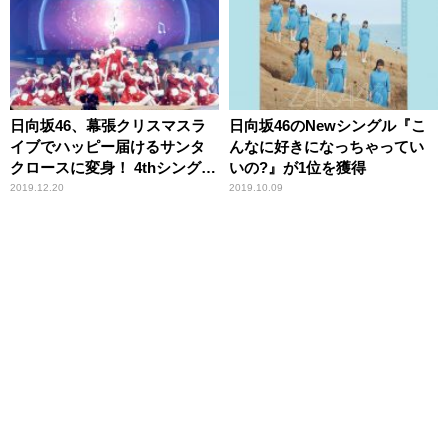
日向坂46、幕張クリスマスラ
日向坂46のNewシングル『こ
イブでハッピー届けるサンタ
んなに好きになっちゃってい
クロースに変身！ 4thシングル
いの?』が1位を獲得
のリリースと、アリーナツア
2019.12.20
2019.10.09
ー＆東京ドーム公演も決定！