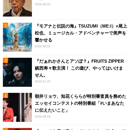
2026.08.03
『モアナと伝説の海』TSUZUMI（ME:I）×尾上
松也、ミュージカル・アドベンチャーで美声を
響かせる
2026.08.01
『だぁれかさんとアソぼ？』FRUITS ZIPPER
鎮西寿々歌主演！ この遊び、やってはいけま
せん。
2026.07.25
朝井リョウ、知花くららが特別審査員を務めた
エッセイコンテストの特別番組「#いまあなた
に伝えたいこと」
2026.08.04