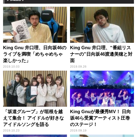
King Gnu 井口理、日向坂46の
King Gnu 井口理、“番組リス
ライブを満喫「めちゃめちゃ
ナーの”日向坂46渡邉美穂と対
楽しかった」
面
2019.10.03
2019.09.26
「坂道グループ」が垣根を越
King Gnuが最優秀MV！ 日向
えて集合！ アイドルが好きな
坂46ら受賞アーティスト圧巻
アイドルソングを語る
のステージ！
2019.10.23
2019.09.19