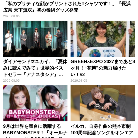
「私のプリティな顔がプリントされたTシャツです！」『長浜
広奈 天下無双』初の番組グッズ発売
2026.08.05
ダイアモンド✡ユカイ、「夏休
GREEN×EXPO 2027まであと8
みに読んでみて」世界的ベス
ヶ月！“花博”の魅力届けた
トセラー『アナスタシア』を
い！#2
紹介
2026.08.05
2026.08.05
9月は世界を舞台に活躍する
イルカ、自身作曲の熊本市制
BABYMONSTER！『オールナ
100周年記念ソングをオンエア