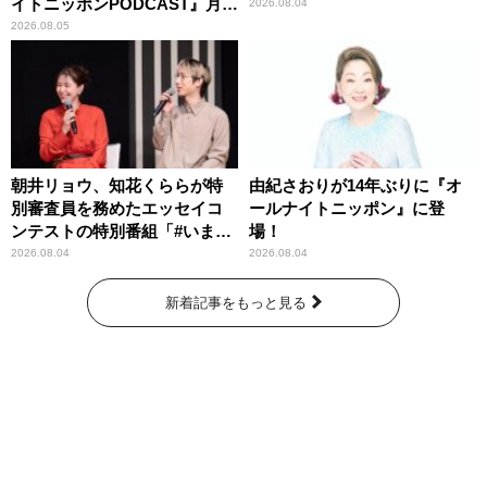
イトニッポンPODCAST』月替
2026.08.04
わりパーソナリティ
2026.08.05
朝井リョウ、知花くららが特
由紀さおりが14年ぶりに『オ
別審査員を務めたエッセイコ
ールナイトニッポン』に登
ンテストの特別番組「#いまあ
場！
なたに伝えたいこと」
2026.08.04
2026.08.04
新着記事をもっと見る