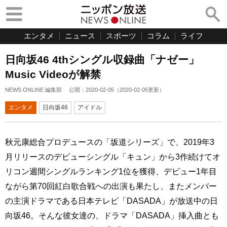
エンタメ
ニュース
スポーツ
コラム
ライフ
日向坂46 4thシングル収録曲「ナゼー」
Music Videoが解禁
NEWS ONLINE 編集部
公開：
2020-02-05
（
2020-02-05
更新）
エンタメ
日向坂46
アイドル
秋元康総合プロデュースの「坂道シリーズ」で、2019年3
月リリースのデビューシングル「キュン」から3作続けてオ
リコン週間シングルランキング1位を獲得、デビュー1年目
ながら第70回紅白歌合戦への出演も果たし、またメンバー
の主演ドラマである日本テレビ「DASADA」が放送中の日
向坂46。そんな彼女達の、ドラマ「DASADA」挿入曲とも