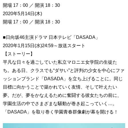
開場 17：00 ／ 開演 18：30
2020年5月14日(木)
開場 17：00 ／ 開演 18：30
■日向坂46主演ドラマ 日本テレビ「DASADA」
2020年1月15日(水)24:59～放送スタート
【ストーリー】
平凡な日々を過ごしていた私立マロニエ女学院の生徒た
ち。ある日、クラスでも“ダサい”と評判の少女を中心にファ
ッションブランド「DASADA」を立ち上げることに。同じ
目標に向かうことで築かれていく友情、そして叶えたい
夢。だが、夢をかなえるために奮闘する彼女たちの前に、
学園生活の中でさまざまな騒動が巻き起こっていく…。
「DASADA」を取り巻く学園青春群像劇が幕を開ける！