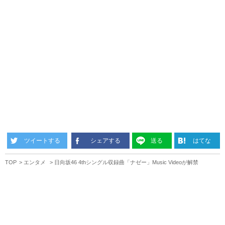
ツイートする
シェアする
送る
はてな
TOP
エンタメ
日向坂46 4thシングル収録曲「ナゼー」Music Videoが解禁