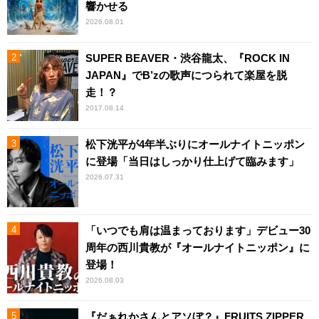
響かせる
2026.08.01
SUPER BEAVER・渋谷龍太、『ROCK IN
JAPAN』でB’zの歌声につられて楽屋を脱
走！？
2017.08.14
松下洸平が4年半ぶりにオールナイトニッポン
に登場「当日はしっかり仕上げて臨みます」
2026.07.31
「いつでも肩は温まっております」デビュー30
周年の西川貴教が『オールナイトニッポン』に
登場！
2026.08.03
『だぁれかさんとアソぼ？』FRUITS ZIPPER