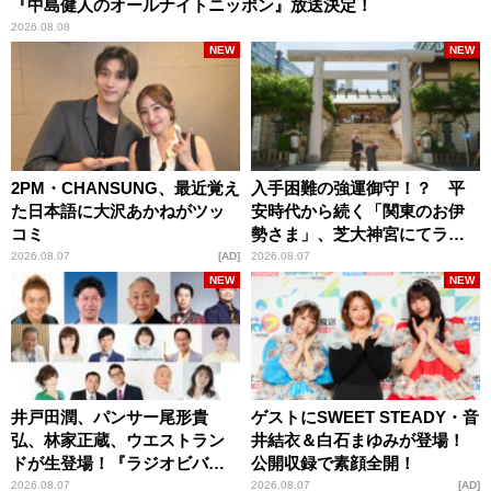
『中島健人のオールナイトニッポン』放送決定！
2026.08.08
NEW
NEW
2PM・CHANSUNG、最近覚え
入手困難の強運御守！？ 平
た日本語に大沢あかねがツッ
安時代から続く「関東のお伊
コミ
勢さま」、芝大神宮にてラン
パンプスが合格祈願！
2026.08.07
AD
2026.08.07
NEW
NEW
井戸田潤、パンサー尾形貴
ゲストにSWEET STEADY・音
弘、林家正蔵、ウエストラン
井結衣＆白石まゆみが登場！
ドが生登場！『ラジオビバリ
公開収録で素顔全開！
ー昼ズ』
2026.08.07
2026.08.07
AD