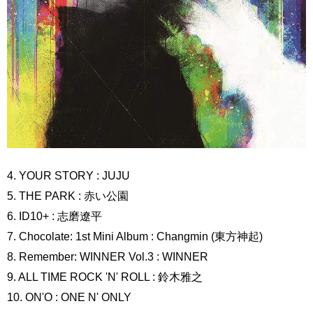
4. YOUR STORY : JUJU
5. THE PARK : 赤い公園
6. ID10+ : 志磨遼平
7. Chocolate: 1st Mini Album : Changmin (東方神起)
8. Remember: WINNER Vol.3 : WINNER
9. ALL TIME ROCK 'N' ROLL : 鈴木雅之
10. ON'O : ONE N' ONLY