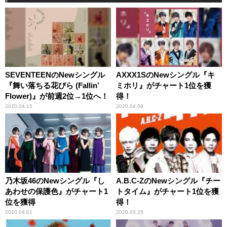
SEVENTEENのNewシングル
AXXX1SのNewシングル『キ
『舞い落ちる花びら (Fallin’
ミホリ』がチャート1位を獲
Flower)』が前週2位→1位へ！
得！
2020.04.15
2020.04.08
乃木坂46のNewシングル『し
A.B.C-ZのNewシングル『チー
あわせの保護色』がチャート1
トタイム』がチャート1位を獲
位を獲得
得！
2020.04.01
2020.03.25