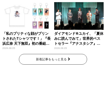
「私のプリティな顔がプリン
ダイアモンド✡ユカイ、「夏休
トされたTシャツです！」『長
みに読んでみて」世界的ベス
浜広奈 天下無双』初の番組グ
トセラー『アナスタシア』を
ッズ発売
紹介
2026.08.05
2026.08.05
新着記事をもっと見る