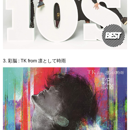
3. 彩脳 : TK from 凛として時雨