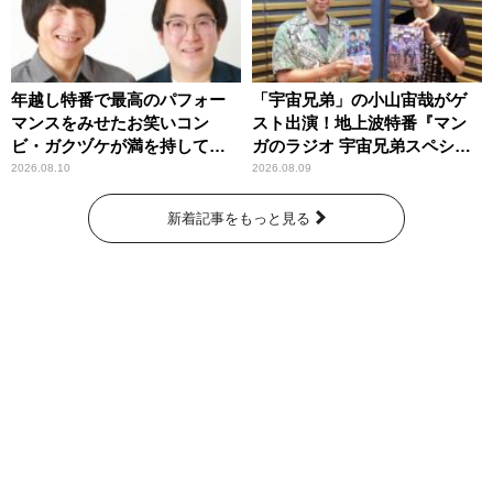
年越し特番で最高のパフォー
「宇宙兄弟」の小山宙哉がゲ
マンスをみせたお笑いコン
スト出演！地上波特番『マン
ビ・ガクヅケが満を持して
ガのラジオ 宇宙兄弟スペシャ
『オールナイトニッポン
ル 』
2026.08.10
2026.08.09
0(ZERO)』に登場！
新着記事をもっと見る