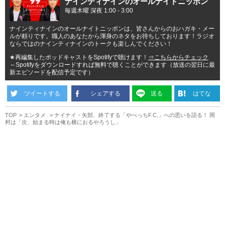
ナインティナインのオールナイトニッポン
毎週木曜 深夜 1:00 - 3:00
ナインティナインのオールナイトニッポンは、皆さんからのおハガキ・メー
ルが頼りです。職人のあなたから渾身のネタをお待ちしております！ラジオ
ならではのナインティナインのトークも楽しんでください！
★再編集したポッドキャストをSpotifyで聴けます！
⇒こちらからチェック
～Spotifyをダウンロードすれば無料で聴くことができます（放送の翌日に最
新エピソードを配信予定です）
ツイートする
シェアする
送る
はてな
TOP
エンタメ
ナイナイ・矢部、終了する「やべっちF.C.」への思いを語る！ 岡
村は「次、始まる時は俺も横におるやろうし」