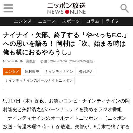
エンタメ
ニュース
スポーツ
コラム
ライフ
ナイナイ・矢部、終了する「やべっちF.C.」
への思いを語る！ 岡村は「次、始まる時は
俺も横におるやろうし」
NEWS ONLINE 編集部
公開：
2020-09-24
（
2020-09-24
更新）
エンタメ
岡村隆史
ナインティナイン
矢部浩之
ナインティナインのオールナイトニッポン
9月17日（木）深夜、お笑いコンビ・ナインティナインの岡
村隆史と矢部浩之がパーソナリティを務めるラジオ番組
「ナインティナインのオールナイトニッポン」（ニッポン
放送・毎週木曜25時～）が放送。矢部が、9月末で終了する