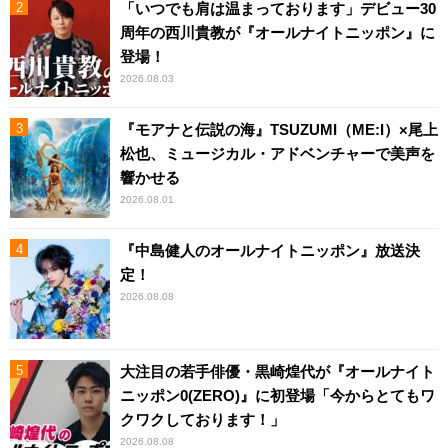
「いつでも肩は温まっております」デビュー30
周年の西川貴教が『オールナイトニッポン』に
登場！
2026.08.03
『モアナと伝説の海』TSUZUMI（ME:I）×尾上
松也、ミュージカル・アドベンチャーで美声を
響かせる
2026.08.01
『中島健人のオールナイトニッポン』放送決
定！
2026.08.08
大注目の若手俳優・黒崎煌代が『オールナイト
ニッポン0(ZERO)』に初登場「今からとてもワ
クワクしております！」
2026.08.08