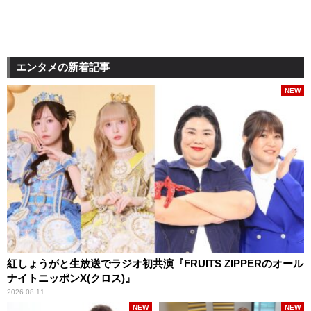
エンタメの新着記事
NEW
紅しょうがと生放送でラジオ初共演『FRUITS ZIPPERのオール
ナイトニッポンX(クロス)』
2026.08.11
NEW
NEW