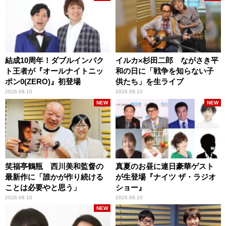
結成10周年！ダブルインパク
イルカ×杉田二郎 ながさき平
ト王者が『オールナイトニッ
和の日に「戦争を知らない子
ポン0(ZERO)』初登場
供たち」を生ライブ
2026.08.10
2026.08.10
NEW
NEW
笑福亭鶴瓶 西川美和監督の
真夏のお昼に連日豪華ゲスト
最新作に「誰かが作り続ける
が生登場『ナイツ ザ・ラジオ
ことは必要やと思う」
ショー』
2026.08.10
2026.08.10
NEW