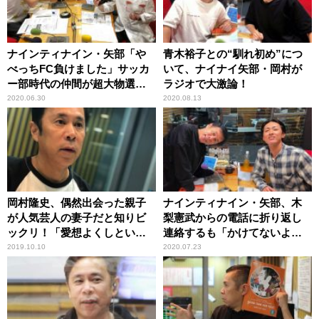
ナインティナイン・矢部「や
青木裕子との“馴れ初め”につ
べっちFC負けました」サッカ
いて、ナイナイ矢部・岡村が
ー部時代の仲間が超大物選手
ラジオで大激論！
と友人関係だった
2020.06.30
2020.08.13
岡村隆史、偶然出会った親子
ナインティナイン・矢部、木
が人気芸人の妻子だと知りビ
梨憲武からの電話に折り返し
ックリ！「愛想よくしといて
連絡するも「かけてないよ」
良かった」
と言われ戸惑う
2019.10.10
2020.07.23