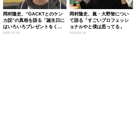
岡村隆史、“GACKTとのケン
岡村隆史、嵐・大野智につい
カ説”の真相を語る「誕生日に
て語る「すごいプロフェッシ
はいろいろプレゼントをくれ
ョナルやと僕は思ってる」
る」
2020.03.19
2019.02.16