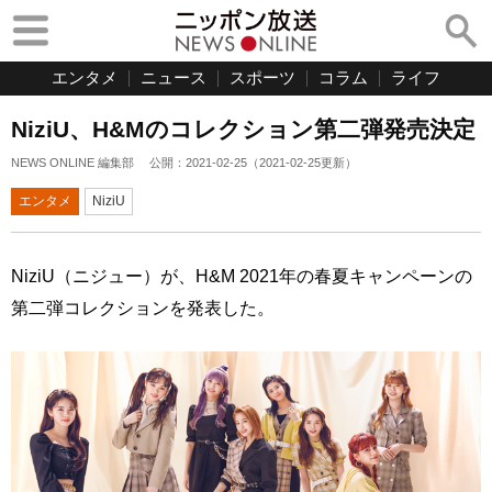
エンタメ
ニュース
スポーツ
コラム
ライフ
NiziU、H&Mのコレクション第二弾発売決定
NEWS ONLINE 編集部
公開：
2021-02-25
（
2021-02-25
更新）
エンタメ
NiziU
NiziU（ニジュー）が、H&M 2021年の春夏キャンペーンの
第二弾コレクションを発表した。