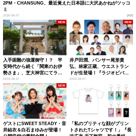
2PM・CHANSUNG、最近覚えた日本語に大沢あかねがツッコ
ミ
2026.08.07
AD
NEW
NEW
入手困難の強運御守！？ 平
井戸田潤、パンサー尾形貴
安時代から続く「関東のお伊
弘、林家正蔵、ウエストラン
勢さま」、芝大神宮にてラン
ドが生登場！『ラジオビバリ
パンプスが合格祈願！
ー昼ズ』
2026.08.07
2026.08.07
NEW
ゲストにSWEET STEADY・音
「私のプリティな顔がプリン
井結衣＆白石まゆみが登場！
トされたTシャツです！」『長