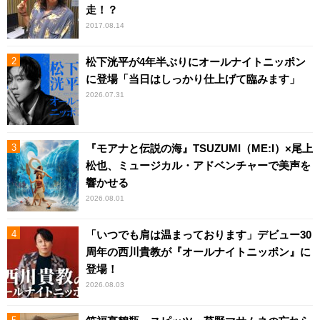
走！？
2017.08.14
松下洸平が4年半ぶりにオールナイトニッポン
に登場「当日はしっかり仕上げて臨みます」
2026.07.31
『モアナと伝説の海』TSUZUMI（ME:I）×尾上
松也、ミュージカル・アドベンチャーで美声を
響かせる
2026.08.01
「いつでも肩は温まっております」デビュー30
周年の西川貴教が『オールナイトニッポン』に
登場！
2026.08.03