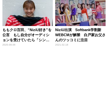
ももクロ百田、“NiziU好き”を
NiziU出演 Softbank学割新
公言 もし自分がオーディシ
WEBCMが解禁 白戸家お父さ
ョンを受けていたら「シンプ
んのツッコミに注目
ルに一次で落ちると思う」
2020.09.06
2021.02.18