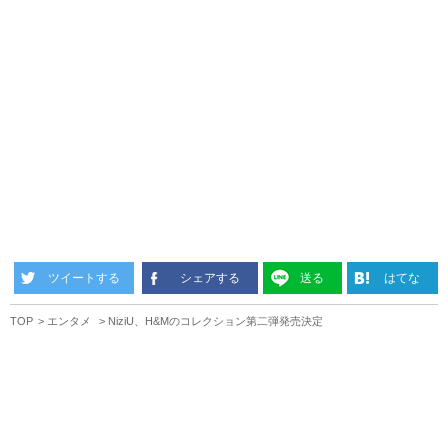
ツイートする
シェアする
送る
はてな
TOP
エンタメ
NiziU、H&Mのコレクション第二弾発売決定