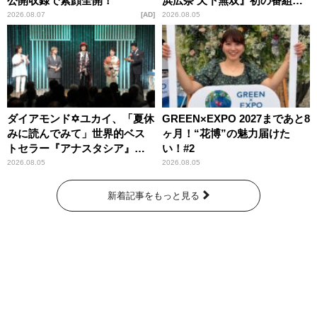
公開収録で素顔全開！
浜広奈 天下無双』初の番組グ
ッズ発売
2026.08.07
AD
2026.08.05
ダイアモンド✡ユカイ、「夏休
GREEN×EXPO 2027まであと8
みに読んでみて」世界的ベス
ヶ月！“花博”の魅力届けた
トセラー『アナスタシア』を
い！#2
紹介
2026.08.05
2026.08.05
新着記事をもっと見る