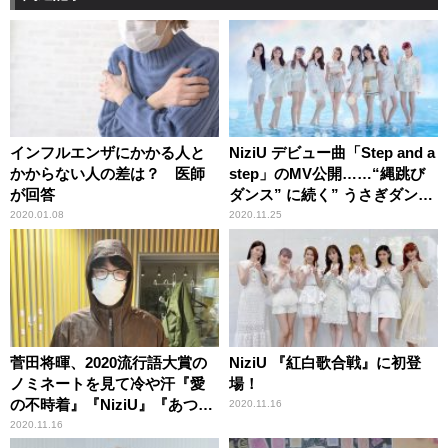
インフルエンザにかかる人と
NiziU デビュー曲「Step and a
かからない人の差は？ 医師
step」のMV公開……“縄跳び
が回答
ダンス” に続く” うさぎダン
ス” に注目！
2020.01.08
2020.11.25
菅田将暉、2020流行語大賞の
NiziU 『紅白歌合戦』に初登
ノミネートを見て冷や汗『愛
場！
の不時着』『NiziU』『あつ
2020.11.16
森』も「よく知らない……」
2020.11.16