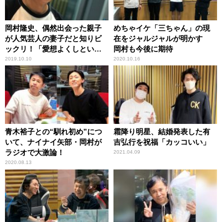
岡村隆史、偶然出会った親子
めちゃイケ「三ちゃん」の現
が人気芸人の妻子だと知りビ
在をジャルジャルが明かす
ックリ！「愛想よくしといて
岡村も今後に期待
良かった」
2019.10.10
2020.10.16
青木裕子との“馴れ初め”につ
霜降り明星、結婚発表した有
いて、ナイナイ矢部・岡村が
吉弘行を祝福「カッコいい」
ラジオで大激論！
2021.04.09
2020.08.13