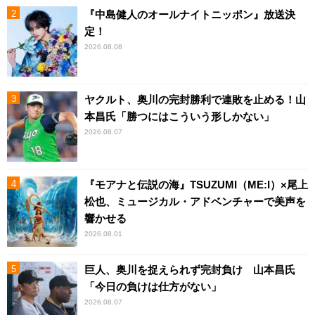
『中島健人のオールナイトニッポン』放送決
定！
2026.08.08
ヤクルト、奥川の完封勝利で連敗を止める！山
本昌氏「勝つにはこういう形しかない」
2026.08.07
『モアナと伝説の海』TSUZUMI（ME:I）×尾上
松也、ミュージカル・アドベンチャーで美声を
響かせる
2026.08.01
巨人、奥川を捉えられず完封負け 山本昌氏
「今日の負けは仕方がない」
2026.08.07