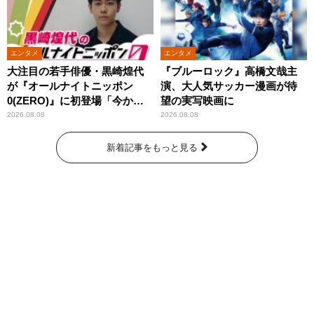
エンタメ
エンタメ
大注目の若手俳優・黒崎煌代
『ブルーロック』高橋文哉主
が『オールナイトニッポン
演、大人気サッカー漫画が待
0(ZERO)』に初登場「今から
望の実写映画に
とてもワクワクしておりま
2026.08.08
2026.08.08
す！」
新着記事をもっと見る