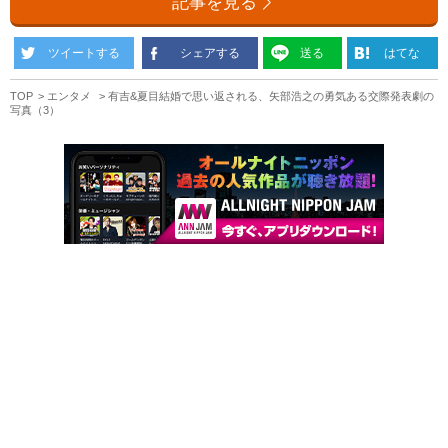
記事を見る
ツイートする
シェアする
送る
はてな
TOP
エンタメ
有吉&夏目結婚で思い返される、矢部浩之の勇気ある交際発表劇の
写真（3）