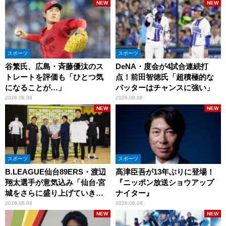
NEW
NEW
スポーツ
スポーツ
谷繁氏、広島・斉藤優汰のス
DeNA・度会が4試合連続打
トレートを評価も「ひとつ気
点！前田智徳氏「超積極的な
になることが…」
バッターはチャンスに強い」
2026.08.08
2026.08.08
NEW
NEW
スポーツ
スポーツ
B.LEAGUE仙台89ERS・渡辺
髙津臣吾が13年ぶりに登場！
翔太選手が意気込み「仙台‧宮
『ニッポン放送ショウアップ
城をさらに盛り上げていきた
ナイター』
いです」
2026.08.08
2026.08.08
NEW
NEW