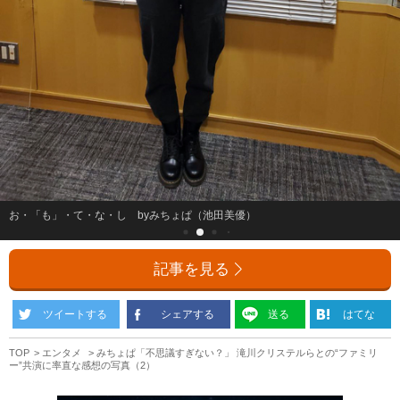
お・「も」・て・な・し byみちょぱ（池田美優）
記事を見る
ツイートする
シェアする
送る
はてな
TOP
エンタメ
みちょぱ「不思議すぎない？」 滝川クリステルらとの“ファミリ
ー”共演に率直な感想の写真（2）