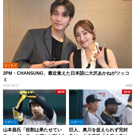
エンタメ
2PM・CHANSUNG、最近覚えた日本語に大沢あかねがツッコ
ミ
2026.08.07
AD
NEW
NEW
スポーツ
スポーツ
山本昌氏「役割は果たせてい
巨人、奥川を捉えられず完封