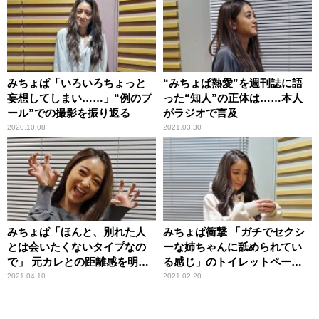
みちょぱ「いろいろちょっと
“みちょぱ熱愛”を週刊誌に語
妄想してしまい……」“例のプ
った“知人”の正体は……本人
ール”での撮影を振り返る
がラジオで言及
2020.10.08
2021.03.30
みちょぱ「ほんと、別れた人
みちょぱ衝撃 「ガチでセクシ
とは会いたくないタイプなの
ーな姉ちゃんに舐められてい
で」 元カレとの距離感を明か
る感じ」のトイレットペーパ
す
ーイラストを目にして
2021.04.10
2021.02.20