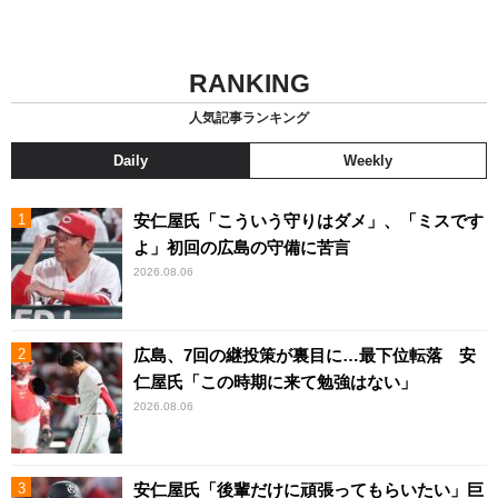
RANKING
人気記事ランキング
Daily
Weekly
安仁屋氏「こういう守りはダメ」、「ミスです
よ」初回の広島の守備に苦言
2026.08.06
広島、7回の継投策が裏目に…最下位転落 安
仁屋氏「この時期に来て勉強はない」
2026.08.06
安仁屋氏「後輩だけに頑張ってもらいたい」巨