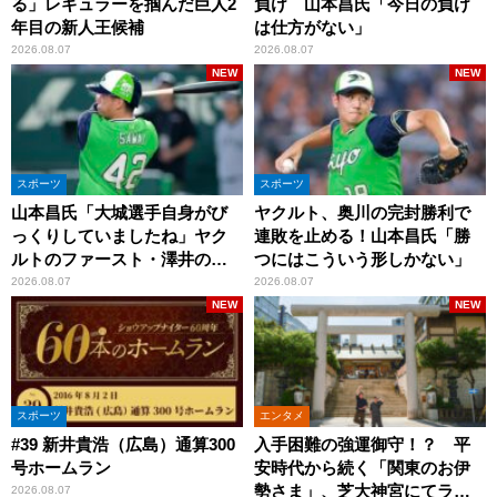
る」レギュラーを掴んだ巨人2
負け 山本昌氏「今日の負け
年目の新人王候補
は仕方がない」
2026.08.07
2026.08.07
NEW
NEW
スポーツ
スポーツ
山本昌氏「大城選手自身がび
ヤクルト、奥川の完封勝利で
っくりしていましたね」ヤク
連敗を止める！山本昌氏「勝
ルトのファースト・澤井の判
つにはこういう形しかない」
断を評価
2026.08.07
2026.08.07
NEW
NEW
スポーツ
エンタメ
#39 新井貴浩（広島）通算300
入手困難の強運御守！？ 平
号ホームラン
安時代から続く「関東のお伊
勢さま」、芝大神宮にてラン
2026.08.07