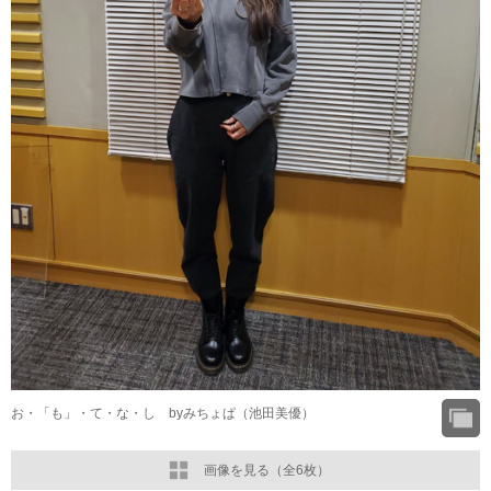
お・「も」・て・な・し byみちょぱ（池田美優）
画像を見る（全6枚）