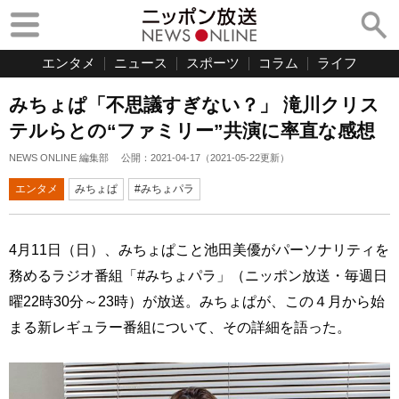
エンタメ
ニュース
スポーツ
コラム
ライフ
みちょぱ「不思議すぎない？」 滝川クリス
テルらとの“ファミリー”共演に率直な感想
NEWS ONLINE 編集部
公開：
2021-04-17
（
2021-05-22
更新）
エンタメ
みちょぱ
#みちょパラ
4月11日（日）、みちょぱこと池田美優がパーソナリティを
務めるラジオ番組「#みちょパラ」（ニッポン放送・毎週日
曜22時30分～23時）が放送。みちょぱが、この４月から始
まる新レギュラー番組について、その詳細を語った。