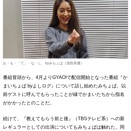
お・も・「て」・な・し byみちょぱ（池田美優）
番組冒頭から、4月よりGYAO!で配信開始となった番組『か
まいちょぱ byよしログ』について話し始めたみちょぱ。以
前ゲストに呼んでもらったことが縁でかまいたちから指名
がかかったとのことだ。
続けて、『教えてもらう前と後』（TBSテレビ系）への新
レギュラーとしての出演についてもみちょぱは触れた。同