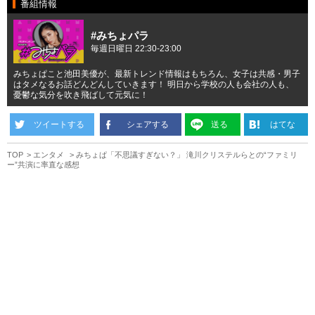
番組情報
#みちょパラ
毎週日曜日 22:30-23:00
みちょぱこと池田美優が、最新トレンド情報はもちろん、女子は共感・男子
はタメなるお話どんどんしていきます！ 明日から学校の人も会社の人も、
憂鬱な気分を吹き飛ばして元気に！
ツイートする
シェアする
送る
はてな
TOP
エンタメ
みちょぱ「不思議すぎない？」 滝川クリステルらとの“ファミリ
ー”共演に率直な感想