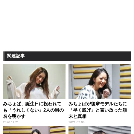
関連記事
みちょぱ、誕生日に祝われて
みちょぱが後輩モデルたちに
も「うれしくない」2人の男の
「早く脱げ」と言い放った顛
名を明かす
末と真相
2020.11.21
2021.02.06