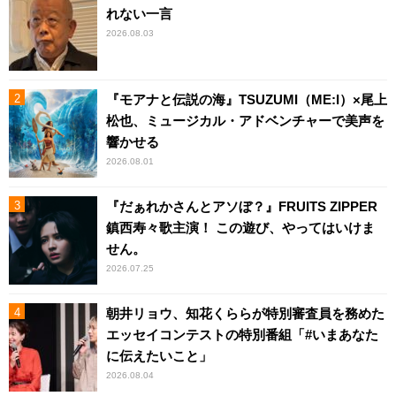
れない一言
2026.08.03
『モアナと伝説の海』TSUZUMI（ME:I）×尾上
松也、ミュージカル・アドベンチャーで美声を
響かせる
2026.08.01
『だぁれかさんとアソぼ？』FRUITS ZIPPER
鎮西寿々歌主演！ この遊び、やってはいけま
せん。
2026.07.25
朝井リョウ、知花くららが特別審査員を務めた
エッセイコンテストの特別番組「#いまあなた
に伝えたいこと」
2026.08.04