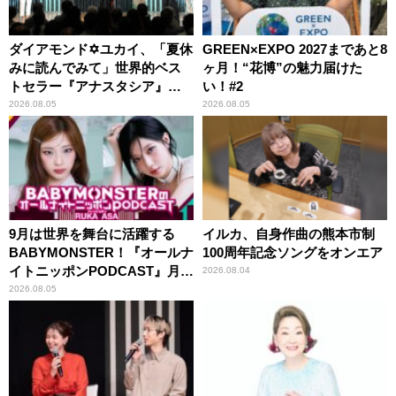
ダイアモンド✡ユカイ、「夏休
GREEN×EXPO 2027まであと8
みに読んでみて」世界的ベス
ヶ月！“花博”の魅力届けた
トセラー『アナスタシア』を
い！#2
紹介
2026.08.05
2026.08.05
9月は世界を舞台に活躍する
イルカ、自身作曲の熊本市制
BABYMONSTER！『オールナ
100周年記念ソングをオンエア
イトニッポンPODCAST』月替
2026.08.04
わりパーソナリティ
2026.08.05