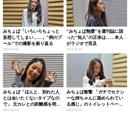
みちょぱ「いろいろちょっと
“みちょぱ熱愛”を週刊誌に語
妄想してしまい……」“例のプ
った“知人”の正体は……本人
ール”での撮影を振り返る
がラジオで言及
2020.10.08
2021.03.30
みちょぱ「ほんと、別れた人
みちょぱ衝撃 「ガチでセクシ
とは会いたくないタイプなの
ーな姉ちゃんに舐められてい
で」 元カレとの距離感を明か
る感じ」のトイレットペーパ
す
ーイラストを目にして
2021.04.10
2021.02.20