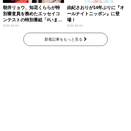
朝井リョウ、知花くららが特
由紀さおりが14年ぶりに『オ
別審査員を務めたエッセイコ
ールナイトニッポン』に登
ンテストの特別番組「#いまあ
場！
なたに伝えたいこと」
2026.08.04
2026.08.04
新着記事をもっと見る