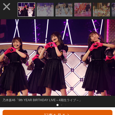
乃木坂46「9th YEAR BIRTHDAY LIVE～4期生ライブ～」