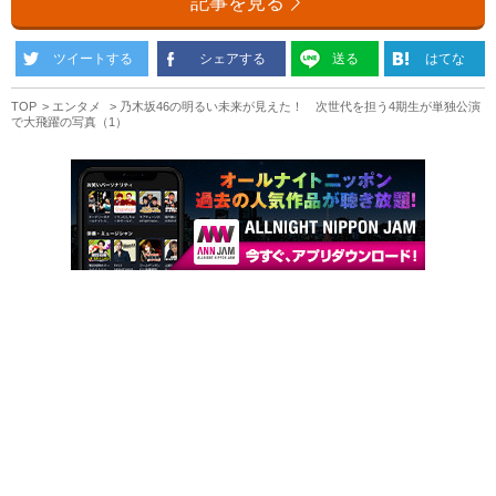
記事を見る
ツイートする
シェアする
送る
はてな
TOP
エンタメ
乃木坂46の明るい未来が見えた！ 次世代を担う4期生が単独公演
で大飛躍の写真（1）