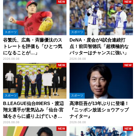
NEW
NEW
スポーツ
スポーツ
谷繁氏、広島・斉藤優汰のス
DeNA・度会が4試合連続打
トレートを評価も「ひとつ気
点！前田智徳氏「超積極的な
になることが…」
バッターはチャンスに強い」
2026.08.08
2026.08.08
NEW
NEW
スポーツ
スポーツ
B.LEAGUE仙台89ERS・渡辺
髙津臣吾が13年ぶりに登場！
翔太選手が意気込み「仙台‧宮
『ニッポン放送ショウアップ
城をさらに盛り上げていきた
ナイター』
いです」
2026.08.08
2026.08.08
NEW
NEW