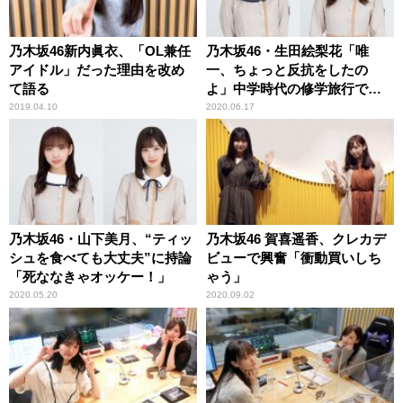
乃木坂46新内眞衣、「OL兼任
乃木坂46・生田絵梨花「唯
アイドル」だった理由を改め
一、ちょっと反抗をしたの
て語る
よ」中学時代の修学旅行で
の“サボり”を告白
2019.04.10
2020.06.17
乃木坂46・山下美月、“ティッ
乃木坂46 賀喜遥香、クレカデ
シュを食べても大丈夫”に持論
ビューで興奮「衝動買いしち
「死ななきゃオッケー！」
ゃう」
2020.05.20
2020.09.02