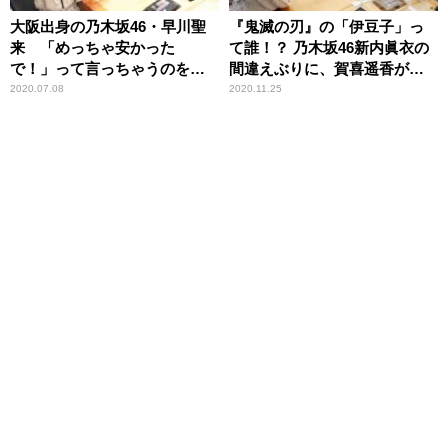
大阪出身の乃木坂46・早川聖
『鬼滅の刃』の「伊豆子」っ
来 「めっちゃ安かった
て誰！？ 乃木坂46新内眞衣の
で！」って言っちゃうのを直
間違えぶりに、賀喜遥香が苦
したい！
笑
2020.07.08
2020.11.25