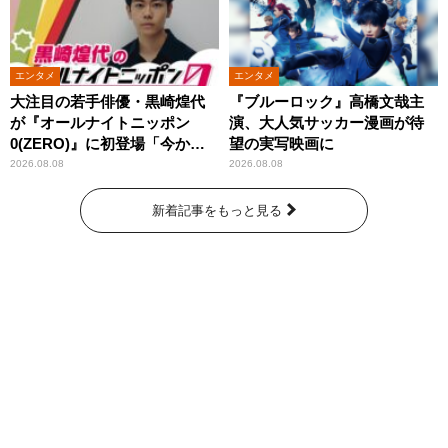
エンタメ
エンタメ
大注目の若手俳優・黒崎煌代
『ブルーロック』高橋文哉主
が『オールナイトニッポン
演、大人気サッカー漫画が待
0(ZERO)』に初登場「今から
望の実写映画に
とてもワクワクしておりま
2026.08.08
2026.08.08
す！」
新着記事をもっと見る