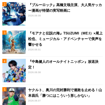
『ブルーロック』高橋文哉主演、大人気サッカ
ー漫画が待望の実写映画に
2026.08.08
『モアナと伝説の海』TSUZUMI（ME:I）×尾上
松也、ミュージカル・アドベンチャーで美声を
響かせる
2026.08.01
『中島健人のオールナイトニッポン』放送決
定！
2026.08.08
ヤクルト、奥川の完封勝利で連敗を止める！山
本昌氏「勝つにはこういう形しかない」
2026.08.07