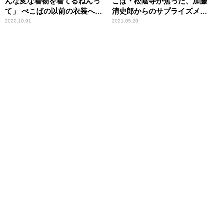
んな変な着物を着てるねんっ
こぱ・松陰寺が焦った、加藤
て」 ぺこぱの以前の衣装へ
清史郎からのサプライズメー
の“違和感”を振り返る
ルの中身
2020.10.01
2021.05.20