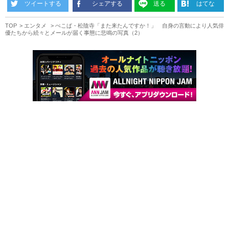
ツイートする
シェアする
送る
はてな
TOP
エンタメ
ぺこぱ・松陰寺「また来たんですか！」 自身の言動により人気俳
優たちから続々とメールが届く事態に悲鳴の写真（2）