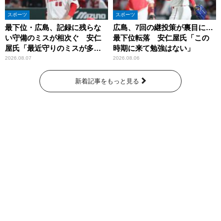
スポーツ
スポーツ
最下位・広島、記録に残らな
広島、7回の継投策が裏目に…
い守備のミスが相次ぐ 安仁
最下位転落 安仁屋氏「この
屋氏「最近守りのミスが多
時期に来て勉強はない」
い」
2026.08.07
2026.08.06
新着記事をもっと見る