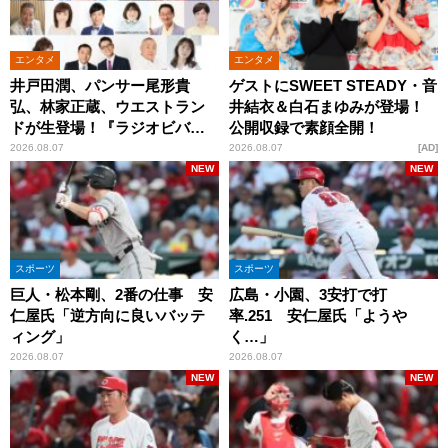
エンタメ
エンタメ
井戸田潤、パンサー尾形貴
ゲストにSWEET STEADY・音
弘、林家正蔵、ウエストラン
井結衣＆白石まゆみが登場！
ドが生登場！『ラジオビバリ
公開収録で素顔全開！
ー昼ズ』
2026.08.07
2026.08.07
AD
NEW
NEW
スポーツ
スポーツ
巨人・松本剛、2番の仕事 安
広島・小園、3安打で打
仁屋氏「逆方向に良いバッテ
率.251 安仁屋氏「ようや
ィング」
く…」
2026.08.07
2026.08.07
NEW
NEW