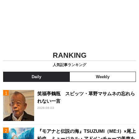
RANKING
人気記事ランキング
Daily
Weekly
笑福亭鶴瓶 スピッツ・草野マサムネの忘れら
れない一言
2026.08.03
『モアナと伝説の海』TSUZUMI（ME:I）×尾上
松也、ミュージカル・アドベンチャーで美声を