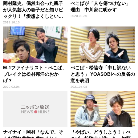
岡村隆史、偶然出会った親子
ぺこぱが「人を傷つけない」
が人気芸人の妻子だと知りビ
理由 中川家に明かす
ックリ！「愛想よくしといて
2020.03.30
良かった」
2019.10.10
M-1ファイナリスト・ぺこぱ、
ぺこぱ・松陰寺「申し訳ない
ブレイクは松村邦洋のおか
と思う」 YOASOBIへの反省の
げ？
意を表明
2020.02.04
2021.04.08
ナイナイ・岡村「なんで、そ
「やばい、どうしよう！」ぺ