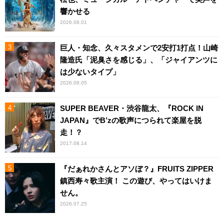
響かせる
2026.08.01
巨人・知念、久々スタメンで2安打1打点！山崎
隆造氏「泥臭さを感じる」、「ジャイアンツに
は少ないタイプ」
2026.08.05
SUPER BEAVER・渋谷龍太、『ROCK IN
JAPAN』でB’zの歌声につられて楽屋を脱
走！？
2017.08.14
『だぁれかさんとアソぼ？』FRUITS ZIPPER
鎮西寿々歌主演！ この遊び、やってはいけま
せん。
2026.07.25