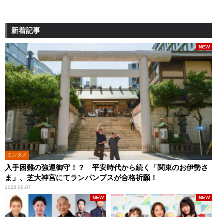
新着記事
NEW
エンタメ
入手困難の強運御守！？ 平安時代から続く「関東のお伊勢さ
ま」、芝大神宮にてランパンプスが合格祈願！
2026.08.07
NEW
NEW