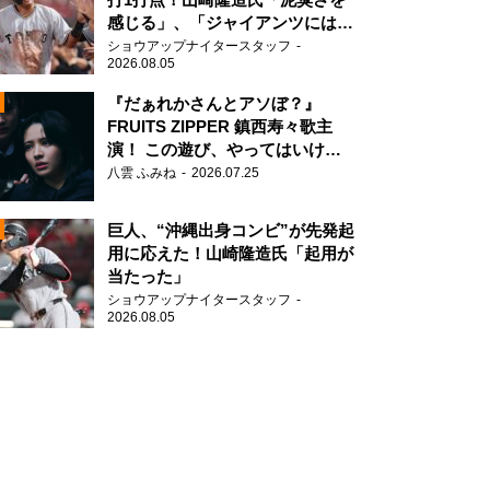
感じる」、「ジャイアンツには少
ないタイプ」
ショウアップナイタースタッフ
2026.08.05
ろクローバーZ 佐々木彩夏・百田夏菜子
『だぁれかさんとアソぼ？』
FRUITS ZIPPER 鎮西寿々歌主
演！ この遊び、やってはいけま
N
せん。
八雲 ふみね
2026.07.25
AD
巨人、“沖縄出身コンビ”が先発起
用に応えた！山崎隆造氏「起用が
当たった」
ショウアップナイタースタッフ
2026.08.05
2