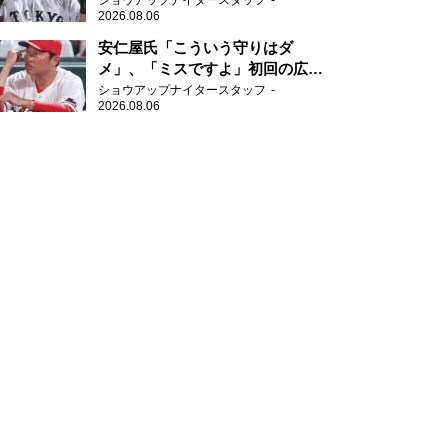
ショウアップナイタースタッフ
2026.08.06
安仁屋氏「こういう守りはダ
メ」、「ミスですよ」初回の広島
の守備に苦言
ショウアップナイタースタッフ
2026.08.06