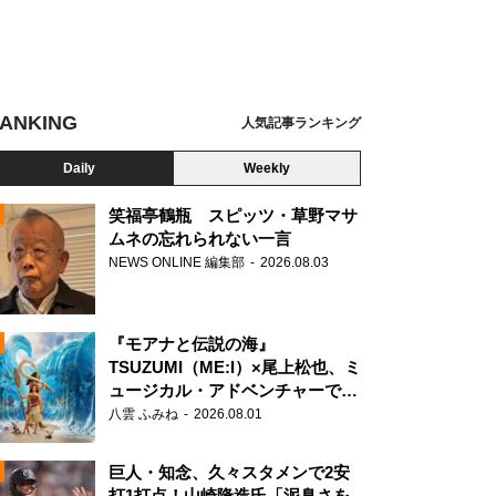
ANKING
人気記事ランキング
Daily
Weekly
笑福亭鶴瓶 スピッツ・草野マサ
ムネの忘れられない一言
NEWS ONLINE 編集部
2026.08.03
N
『モアナと伝説の海』
TSUZUMI（ME:I）×尾上松也、ミ
ュージカル・アドベンチャーで美
声を響かせる
八雲 ふみね
2026.08.01
巨人・知念、久々スタメンで2安
打1打点！山崎隆造氏「泥臭さを