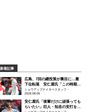
新着記事
広島、7回の継投策が裏目に…最
下位転落 安仁屋氏「この時期に
来て勉強はない」
ショウアップナイタースタッフ
2026.08.06
安仁屋氏「後輩だけに頑張っても
らいたい」巨人・知念の安打を喜
ぶ