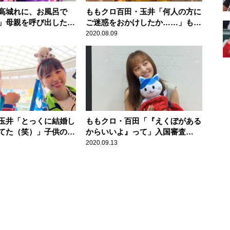
高城れに、お風呂で
ももクロ百田・玉井「何人の方に
」母親を呼び出したつ
ご迷惑をおかけしたか……」もう
で一緒に入浴
着たくない衣装が続々
2020.08.09
玉井「とっくに結婚し
ももクロ・百田「『えくぼがある
てた（笑）」子供のこ
からいいよ』って」入国審査
結婚年齢は“24歳”
で“えくぼ”の有無を確認される
2020.09.13