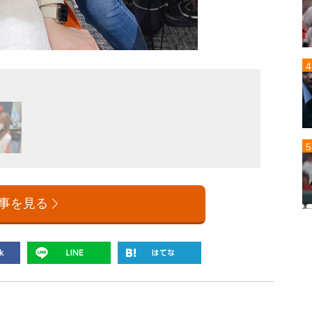
ももい
事を見る