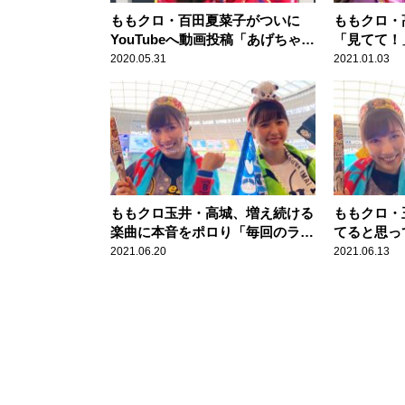
ももクロ・百田夏菜子がついに
ももクロ・
YouTubeへ動画投稿「あげちゃい
「見てて！
ましたー！」
いでに2人
2020.05.31
2021.01.03
ももクロ玉井・高城、増え続ける
ももクロ・
楽曲に本音をポロり「毎回のライ
てると思っ
ブが不安です」
ろ思っていた
2021.06.20
2021.06.13